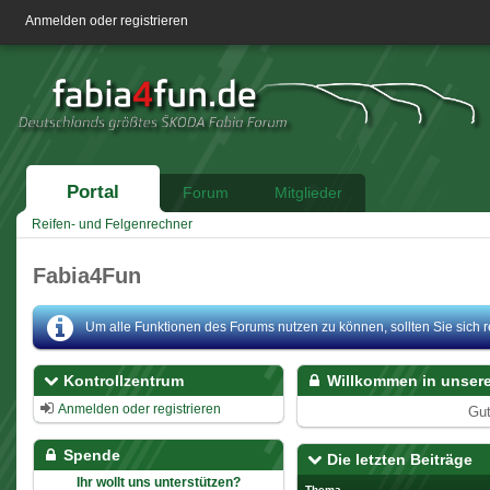
Anmelden oder registrieren
Portal
Forum
Mitglieder
Reifen- und Felgenrechner
Fabia4Fun
Um alle Funktionen des Forums nutzen zu können, sollten Sie sich reg
Kontrollzentrum
Willkommen in unser
Anmelden oder registrieren
Gu
Spende
Die letzten Beiträge
Ihr wollt uns unterstützen?
Thema