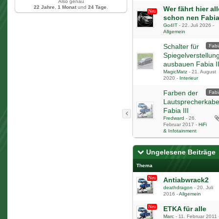
Also genau
22 Jahre
,
1 Monat
und
24 Tage
.
Wer fährt hier al
schon nen Fabia
Go4IT
-
22. Juli 2026
-
Allgemein
Schalter für
Fabi
Spiegelverstellun
ausbauen Fabia II
MagicMatz
-
21. August
2020
-
Interieur
Farben der
Fabi
Lautsprecherkabe
Fabia III
Fredward
-
26.
Februar 2017
-
HiFi
& Infotainment
Ungelesene Beiträge
Thema
Antiabwrack2
deathdragon
-
20. Juli
2016
-
Allgemein
ETKA für alle
Marc
-
11. Februar 2011