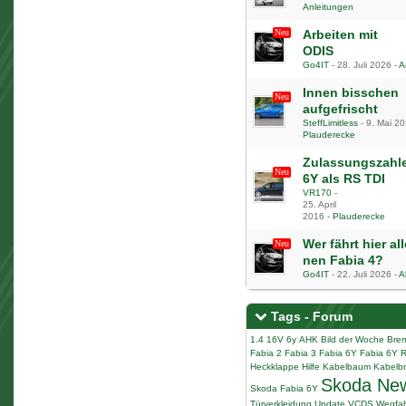
Anleitungen
Arbeiten mit
ODIS
Go4IT
-
28. Juli 2026
-
A
Innen bisschen
aufgefrischt
SteffLimitless
-
9. Mai 2
Plauderecke
Zulassungszahl
6Y als RS TDI
VR170
-
1
2
3
25. April
2016
-
Plauderecke
Wer fährt hier a
nen Fabia 4?
Go4IT
-
22. Juli 2026
-
A
Tags - Forum
1.4 16V
6y
AHK
Bild der Woche
Bre
Fabia 2
Fabia 3
Fabia 6Y
Fabia 6Y 
Heckklappe
Hilfe
Kabelbaum
Kabelb
Skoda Ne
Skoda Fabia 6Y
Türverkleidung
Update
VCDS
Wegfah