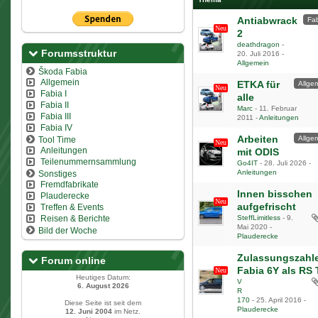
Antiabwrack
Fab
2
deathdragon
-
1
2
Forumsstruktur
20. Juli 2016
-
Allgemein
Škoda Fabia
Allgemein
ETKA für
Allge
Fabia I
alle
Fabia II
Marc
-
11. Februar
1
Fabia III
2011
-
Anleitungen
Fabia IV
Arbeiten
Allge
Tool Time
Anleitungen
mit ODIS
Teilenummernsammlung
Go4IT
-
28. Juli 2026
-
Anleitungen
Sonstiges
Fremdfabrikate
Innen bisschen
Plauderecke
aufgefrischt
Treffen & Events
Reisen & Berichte
SteffLimitless
-
9.
Mai 2020
-
Bild der Woche
Plauderecke
Zulassungszahl
Forum online
Fabia 6Y als RS 
Heutiges Datum:
V
1
2
3
…
6
6. August 2026
R
170
-
25. April 2016
-
Diese Seite ist seit dem
Plauderecke
12. Juni 2004
im Netz.