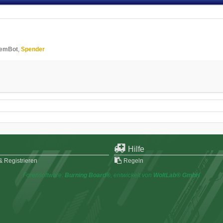
temBot
Spender
Hilfe
 Registrieren
Regeln
Forensoftware:
Burning Board®
, entwickelt von
WoltLab® GmbH