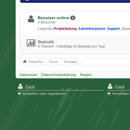
Benutzer online
4
4 Besucher
Legende:
Projektleitung
Administratoren
Support
Sys
Statistik
0 Themen - 0 Beiträge (0 Beiträge pro Tag)
Fabia4Fun
Forum
Sonstiges
Impressum
Datenschutzerklärung
Regeln
Gast
Gast
Anmelden oder registrieren
Anmelden &