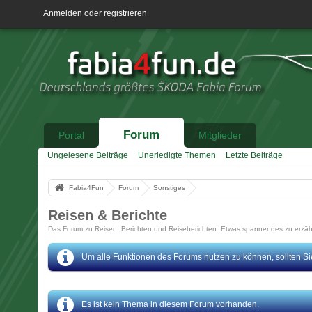
Anmelden oder registrieren
Forum
Portal
Mitglieder
Ungelesene Beiträge
Unerledigte Themen
Letzte Beiträge
Fabia4Fun
Forum
Sonstiges
Reisen & Berichte
Das Forum zu Reisen, Berichten und Reiseberichten. Etwas spannendes zu erzähl
Um alle Funktionen des Forums nutzen zu können, sollten Sie 
Es ist kein Thema in diesem Forum vorhanden.