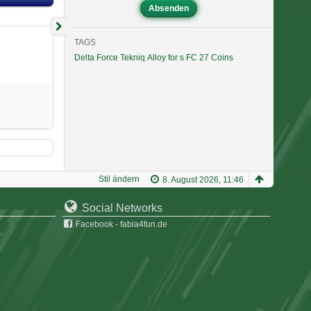
TAGS
Delta Force Tekniq Alloy for s
FC 27 Coins
Stil ändern
8. August 2026, 11:46
Social Networks
Facebook - fabia4fun.de