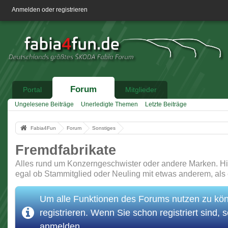
Anmelden oder registrieren
Forum
Portal
Mitglieder
Ungelesene Beiträge
Unerledigte Themen
Letzte Beiträge
Fabia4Fun
Forum
Sonstiges
Fremdfabrikate
Alles rund um Konzerngeschwister oder andere Marken. Hie
egal ob Stammitglied oder Neuling mit etwas anderem, als 
Um alle Funktionen des Forums nutzen zu könn
registrieren. Wenn Sie schon registriert sind, s
anmelden.