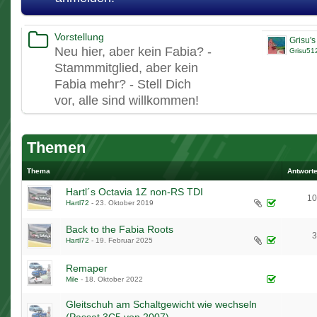
Vorstellung
Neu hier, aber kein Fabia? -
Grisu51
Stammmitglied, aber kein
Fabia mehr? - Stell Dich
vor, alle sind willkommen!
Themen
Thema
Antwort
Hartl´s Octavia 1Z non-RS TDI
10
Hartl72
-
23. Oktober 2019
1
2
3
…
6
Back to the Fabia Roots
3
Hartl72
-
19. Februar 2025
1
2
Remaper
Mile
-
18. Oktober 2022
Gleitschuh am Schaltgewicht wie wechseln
(Passat 3C5 von 2007)