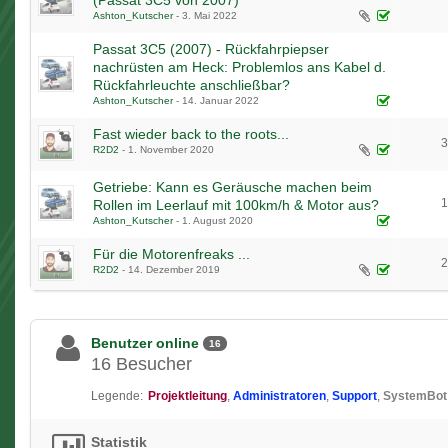
Ashton_Kutscher
-
3. Mai 2022
Passat 3C5 (2007) - Rückfahrpiepser
nachrüsten am Heck: Problemlos ans Kabel d.
Rückfahrleuchte anschließbar?
Ashton_Kutscher
-
14. Januar 2022
Fast wieder back to the roots...
3
R2D2
-
1. November 2020
1
2
Getriebe: Kann es Geräusche machen beim
1
Rollen im Leerlauf mit 100km/h & Motor aus?
Ashton_Kutscher
-
1. August 2020
Für die Motorenfreaks ...
2
R2D2
-
14. Dezember 2019
1
2
Benutzer online
16
16 Besucher
Legende:
Projektleitung
Administratoren
Support
SystemBot
Statistik