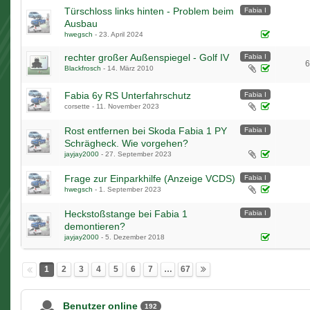
Türschloss links hinten - Problem beim
Fabia I
Ausbau
hwegsch
-
23. April 2024
rechter großer Außenspiegel - Golf IV
Fabia I
6
Blackfrosch
-
14. März 2010
1
2
3
4
Fabia 6y RS Unterfahrschutz
Fabia I
corsette -
11. November 2023
Rost entfernen bei Skoda Fabia 1 PY
Fabia I
Schrägheck. Wie vorgehen?
jayjay2000
-
27. September 2023
Frage zur Einparkhilfe (Anzeige VCDS)
Fabia I
hwegsch
-
1. September 2023
Heckstoßstange bei Fabia 1
Fabia I
demontieren?
jayjay2000
-
5. Dezember 2018
1
2
3
4
5
6
7
…
67
Benutzer online
192