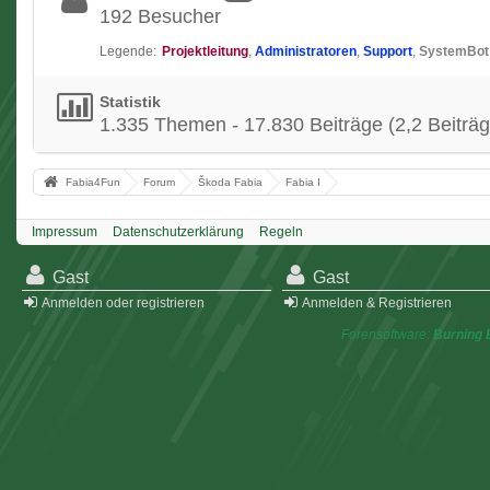
192 Besucher
Legende:
Projektleitung
Administratoren
Support
SystemBot
Statistik
1.335 Themen - 17.830 Beiträge (2,2 Beiträg
Fabia4Fun
Forum
Škoda Fabia
Fabia I
Impressum
Datenschutzerklärung
Regeln
Gast
Gast
Anmelden oder registrieren
Anmelden & Registrieren
Forensoftware:
Burning