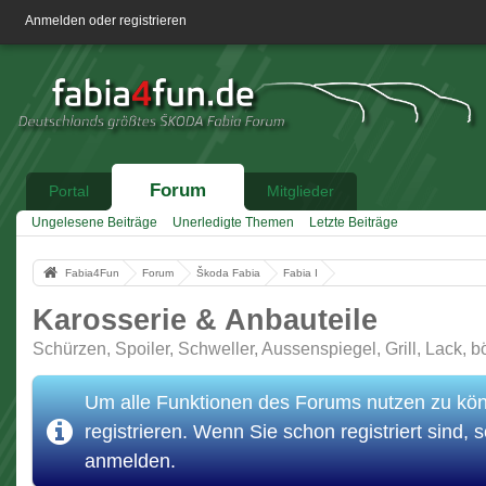
Anmelden oder registrieren
Forum
Portal
Mitglieder
Ungelesene Beiträge
Unerledigte Themen
Letzte Beiträge
Fabia4Fun
Forum
Škoda Fabia
Fabia I
Karosserie & Anbauteile
Schürzen, Spoiler, Schweller, Aussenspiegel, Grill, Lack, bör
Um alle Funktionen des Forums nutzen zu könn
registrieren. Wenn Sie schon registriert sind, s
anmelden.