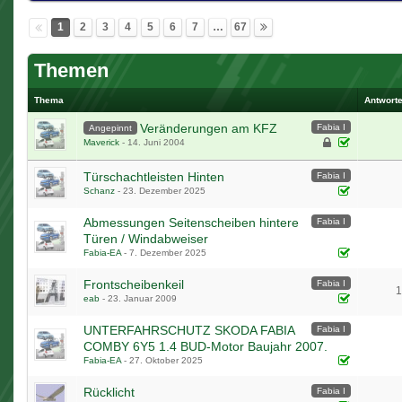
1
2
3
4
5
6
7
…
67
Themen
Thema
Antwort
Veränderungen am KFZ
Fabia I
Angepinnt
Maverick
-
14. Juni 2004
Türschachtleisten Hinten
Fabia I
Schanz
-
23. Dezember 2025
Abmessungen Seitenscheiben hintere
Fabia I
Türen / Windabweiser
Fabia-EA
-
7. Dezember 2025
Frontscheibenkeil
Fabia I
1
eab
-
23. Januar 2009
UNTERFAHRSCHUTZ SKODA FABIA
Fabia I
COMBY 6Y5 1.4 BUD-Motor Baujahr 2007.
Fabia-EA
-
27. Oktober 2025
Rücklicht
Fabia I