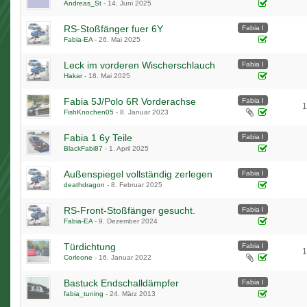
Andreas_St
-
14. Juni 2025
RS-Stoßfänger fuer 6Y
Fabia I
Fabia-EA
-
26. Mai 2025
Leck im vorderen Wischerschlauch
Fabia I
Hakar
-
18. Mai 2025
Fabia 5J/Polo 6R Vorderachse
Fabia I
1
FishKnochen05
-
8. Januar 2023
Fabia 1 6y Teile
Fabia I
BlackFabi87
-
1. April 2025
Außenspiegel vollständig zerlegen
Fabia I
deathdragon
-
8. Februar 2025
RS-Front-Stoßfänger gesucht.
Fabia I
Fabia-EA
-
9. Dezember 2024
Türdichtung
Fabia I
1
Corleone
-
16. Januar 2022
Bastuck Endschalldämpfer
Fabia I
fabia_tuning
-
24. März 2013