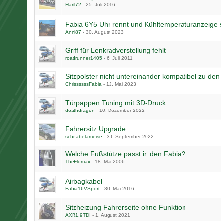
Hartl72
-
25. Juli 2016
Fabia 6Y5 Uhr rennt und Kühltemperaturanzeige 
Anni87
-
30. August 2023
Griff für Lenkradverstellung fehlt
roadrunner1405
-
6. Juli 2011
Sitzpolster nicht untereinander kompatibel zu den
ChrissssssFabia
-
12. Mai 2023
Türpappen Tuning mit 3D-Druck
deathdragon
-
10. Dezember 2022
Fahrersitz Upgrade
schnabelameise
-
30. September 2022
Welche Fußstütze passt in den Fabia?
TheFlomax
-
18. Mai 2006
Airbagkabel
Fabia16VSport
-
30. Mai 2016
Sitzheizung Fahrerseite ohne Funktion
AXR1.9TDI
-
1. August 2021