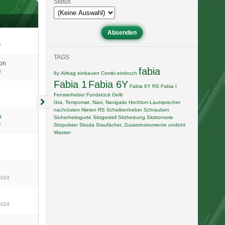
Status
6
TAGS
on
fabia
6
6y
Airbag einbauen
Combi
einbruch
Fabia 1
Fabia 6Y
Fabia 6Y RS
Fabia I
Fensterheber
Fundstück
Gelb
Gra, Tempomat, Navi, Navigatio
Hochton-Lautsprecher
nachrüsten
Nieten
RS
Scheibenheber
Schrauben
o
Sicherheitsgurte
Sitzgestell
Sitzheizung
Sitzkonsole
5
Sitzpolster
Skoda
Staufächer, Zusatzinstrumente
undicht
Wasser
2024
2024
2