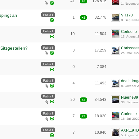
41
126.516
+6
1. Novembe
1
2
3
spingt an
Fabia I
VR170
1
32.778
+1
8. Septemb
Fabia I
Corleone
10
11.504
13. August 
 Sitzgestellen?
Fabia I
Chrisssss
3
17.259
25. Mai 202
Fabia I
0
7.384
Fabia I
deathdrag
4
11.493
8. Oktober 
Fabia I
Nuerne89
20
34.543
+2
30. Septem
1
2
Fabia I
Corleone
7
18.020
+2
18. Juli 202
Fabia I
AXR1.9TD
7
10.940
5. August 2