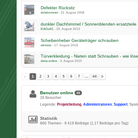
Defekter Rücksitz
delabommel
-
31. August 2008
dunkler Dachhimmel / Sonnenblenden ersatzteile
ErikSa91
-
20. August 2013
Scheibenheber Geräteträger schrauben
wintstar
-
17. August 2019
Türverkleidung - Nieten statt Schrauben - wie lös
deka-online
-
3. August 2015
1
2
3
4
5
6
7
…
44
Benutzer online
28
28 Besucher
Legende:
Projektleitung
Administratoren
Support
Sys
Statistik
866 Themen - 9.419 Beiträge (1,17 Beiträge pro Tag)