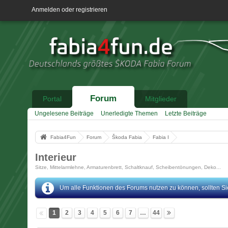
Anmelden oder registrieren
Forum
Portal
Mitglieder
Ungelesene Beiträge
Unerledigte Themen
Letzte Beiträge
Fabia4Fun
Forum
Škoda Fabia
Fabia I
Interieur
Sitze, Mittelarmlehne, Armaturenbrett, Schaltknauf, Scheibentönungen, Deko...
Um alle Funktionen des Forums nutzen zu können, sollten Sie 
1
2
3
4
5
6
7
…
44