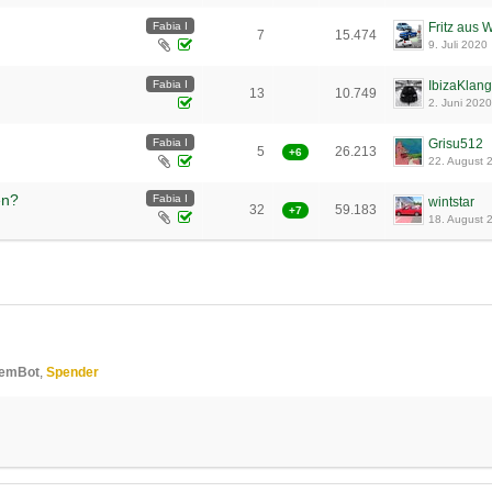
Fabia I
Fritz aus 
7
15.474
9. Juli 2020
Fabia I
IbizaKlang
13
10.749
2. Juni 2020
Fabia I
Grisu512
5
26.213
+6
22. August 
en?
Fabia I
wintstar
32
59.183
+7
18. August 
1
2
temBot
Spender