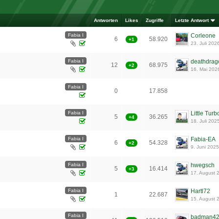
Antworten
Likes
Zugriffe
Letzte Antwort
Fabia I
Corleone
6
58.920
+1
23. Juli 202
Fabia I
deathdrag
12
68.975
+2
16. Mai 202
Fabia I
0
17.858
Fabia I
Little Turb
5
36.265
+4
18. Juli 202
Fabia I
Fabia-EA
6
54.328
+2
9. Juni 2025
Fabia I
hwegsch
5
16.414
+3
17. August 
Fabia I
Hartl72
1
22.687
15. August 
Fabia I
badman4