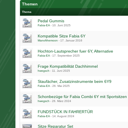
Themen
Thema
Pedal Gummis
Fabia-EA
-
10. Juni 2025
Kompatible Sitze Fabia 6Y
Manofthemoon
-
17. Januar 2016
Hochton-Lautsprecher fuer 6Y, Alternative
Fabia-EA
-
17. September 2025
Frage Kompatibilität Dachhimmel
hwegsch
-
11. Juni 2025
Staufächer, Zusatzinstrumente beim 6Y9
Fabia-EA
-
26. Mai 2025
Schonbezüge für Fabia Combi 6Y mit Sportsitzen
hwegsch
-
26. März 2024
FUNDSTÜCK IN FAHRERTÜR
Fabia-EA
-
14. August 2024
Sitze Reparatur Set