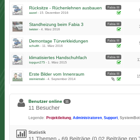
Rücksitze - Rüchenlehnen ausbauen
Fabia III
aaxel
-
15. Dezember 2016
Standheizung beim Fabia 3
Fabia III
twister
-
4. März 2016
Demontage Türverkleidungen
Fabia III
schulth
-
11. März 2016
klimatisiertes Handschuhfach
Fabia III
1
topgun275
-
1. März 2015
Erste Bilder vom Innenraum
Fabia III
1
steinietrabi
-
4. September 2014
Benutzer online
11
11 Besucher
Legende:
Projektleitung
Administratoren
Support
SystemBot
Statistik
11 Themen - 69 Beiträge (0,02 Beiträge pro 