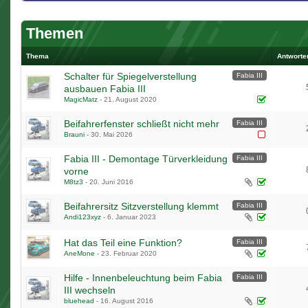
Themen
Thema
Antworte
Schalter für Spiegelverstellung
Fabia III
ausbauen Fabia III
MagicMatz
-
21. August 2020
Beifahrerfenster schließt nicht mehr
Fabia III
Brauni
-
30. Mai 2026
Fabia III - Demontage Türverkleidung
Fabia III
vorne
M8tz3
-
20. Juni 2016
Beifahrersitz Sitzverstellung klemmt
Fabia III
Andi123xyz
-
6. Januar 2023
Hat das Teil eine Funktion?
Fabia III
AneMone
-
23. Februar 2020
Hilfe - Innenbeleuchtung beim Fabia
Fabia III
III wechseln
bluehead
-
16. August 2016