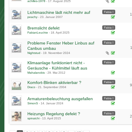
achilles-1978
-
17. August 2025
1
2
Lichtmaschine lädt nicht mehr auf
Fabia I
1
peachy
-
23. Januar 2007
Bremslicht defekt
Fabia I
FabianLeuchte
-
18. April 2025
Probleme Fenster Heber Linbus auf
Fabia I
Canbus umbau
Nightstud
-
19. November 2024
Klimaanlage funktioniert nicht -
Fabia I
Geräusche - Kühlmittel läuft aus
Mahalanobis
-
29. Mai 2012
Komfort-Blinken aktivierbar ?
Fabia I
9
Draco
-
21. September 2004
1
2
3
4
5
Armaturenbeleuchtung ausgefallen
Fabia I
SimonS
-
14. Januar 2024
Heizungs Regelung defekt ?
Fabia I
2
spinatchi
-
13. April 2015
1
2