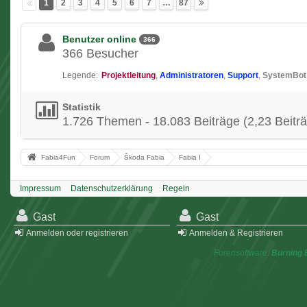
1
2
3
4
5
6
7
…
87
Benutzer online
366
366 Besucher
Legende:
Projektleitung
Administratoren
Support
SystemBot
Statistik
1.726 Themen - 18.083 Beiträge (2,23 Beiträ
Fabia4Fun
Forum
Škoda Fabia
Fabia I
Impressum
Datenschutzerklärung
Regeln
Gast
Gast
Anmelden oder registrieren
Anmelden & Registrieren
Forensoftware:
Burning