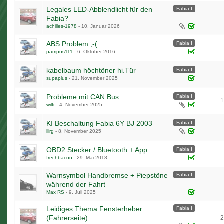
Legales LED-Abblendlicht für den
Fabia I
Fabia?
achilles-1978
-
10. Januar 2026
ABS Problem ;-(
Fabia I
pampus111
-
6. Oktober 2016
kabelbaum höchtöner hi.Tür
Fabia I
supaplus
-
21. November 2025
Probleme mit CAN Bus
Fabia I
1
wilfr
-
4. November 2025
KI Beschaltung Fabia 6Y BJ 2003
Fabia I
llirg
-
8. November 2025
OBD2 Stecker / Bluetooth + App
Fabia I
frechbacon
-
29. Mai 2018
Warnsymbol Handbremse + Piepstöne
Fabia I
während der Fahrt
Max RS
-
9. Juli 2025
Leidiges Thema Fensterheber
Fabia I
(Fahrerseite)
2