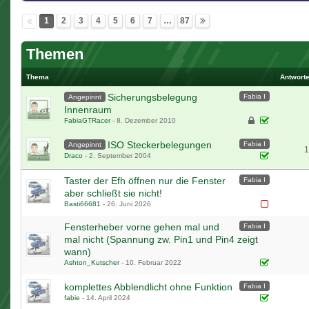
1
2
3
4
5
6
7
…
87
Themen
Thema
Antwort
Sicherungsbelegung
Fabia I
Angepinnt
Innenraum
FabiaGTRacer
-
8. Dezember 2010
ISO Steckerbelegungen
Fabia I
Angepinnt
1
Draco
-
2. September 2004
Taster der Efh öffnen nur die Fenster
Fabia I
aber schließt sie nicht!
Basti66681
-
26. Juni 2026
Fensterheber vorne gehen mal und
Fabia I
mal nicht (Spannung zw. Pin1 und Pin4 zeigt
wann)
Ashton_Kutscher
-
10. Februar 2022
komplettes Abblendlicht ohne Funktion
Fabia I
fabie
-
14. April 2024