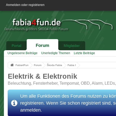
Anmelden oder registrieren
Forum
Portal
Mitglieder
Ungelesene Beiträge
Unerledigte Themen
Letzte Beiträge
Fabia4Fun
Forum
Škoda Fabia
Fabia I
Elektrik & Elektronik
Beleuchtung, Fensterheber, Tempomat, OBD, Alarm, LEDs,
Um alle Funktionen des Forums nutzen zu könn
registrieren. Wenn Sie schon registriert sind, s
anmelden.