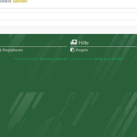
temBot
Spender
Hilfe
 Registrieren
Regeln
Forensoftware:
Burning Board®
, entwickelt von
WoltLab® GmbH