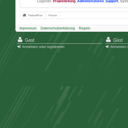
Legende:
Projektleitung
Administratoren
Support
Sys
Fabia4Fun
Forum
Impressum
Datenschutzerklärung
Regeln
Gast
Gast
Anmelden oder registrieren
Anmelden &