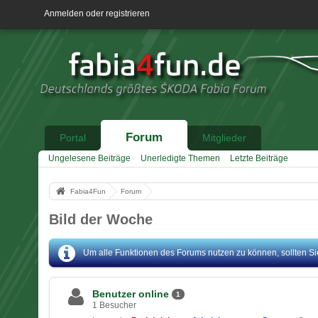
Anmelden oder registrieren
Forum
Portal
Mitglieder
Ungelesene Beiträge
Unerledigte Themen
Letzte Beiträge
Fabia4Fun
Forum
Bild der Woche
Um alle Funktionen des Forums nutzen zu können, sollten Sie 
Benutzer online
1
1 Besucher