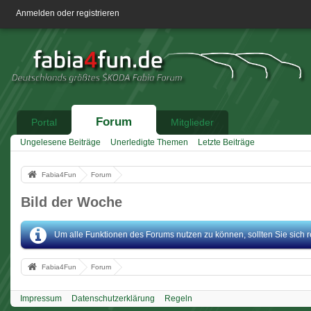
Anmelden oder registrieren
Forum
Portal
Mitglieder
Ungelesene Beiträge
Unerledigte Themen
Letzte Beiträge
Fabia4Fun
Forum
Bild der Woche
Um alle Funktionen des Forums nutzen zu können, sollten Sie sich reg
Fabia4Fun
Forum
Impressum
Datenschutzerklärung
Regeln