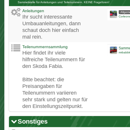
Sammelstelle für Anleitungen und Teilenummern. KEINE Frageforen!
Anleitungen
Allgem
Ihr sucht interessante
Corleon
Umbauanleitungen, dann
schaut doch hier einfach
mal rein.
Teilenummernsammlung
Sammel
Hier findet ihr viele
mrbabbl
hilfreiche Teilenummern für
den Skoda Fabia.
Bitte beachtet: die
Preisangaben für
Teilenummern variieren
sehr stark und gelten nur für
den Einstellungszeitpunkt.
Sonstiges