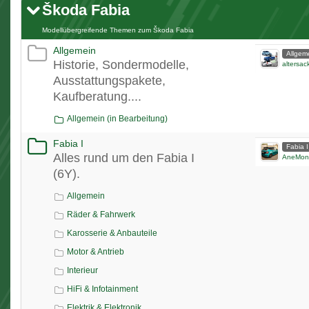
Škoda Fabia
Modellübergreifende Themen zum Škoda Fabia
Allgemein
Allgem
Historie, Sondermodelle,
altersac
Ausstattungspakete,
Kaufberatung....
Allgemein (in Bearbeitung)
Fabia I
Fabia I
Alles rund um den Fabia I
AneMon
(6Y).
Allgemein
Räder & Fahrwerk
Karosserie & Anbauteile
Motor & Antrieb
Interieur
HiFi & Infotainment
Elektrik & Elektronik