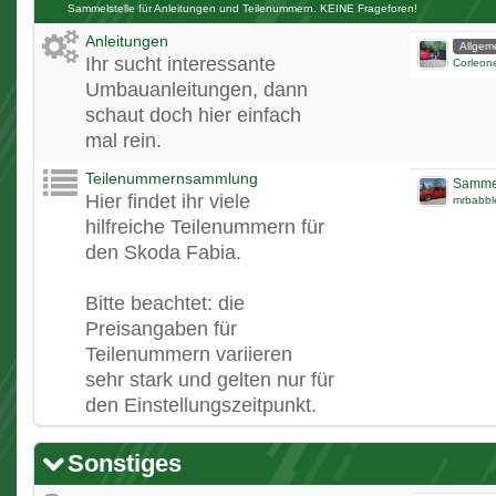
Sammelstelle für Anleitungen und Teilenummern. KEINE Frageforen!
Anleitungen
Allgem
Ihr sucht interessante
Corleon
Umbauanleitungen, dann
schaut doch hier einfach
mal rein.
Teilenummernsammlung
Sammel
Hier findet ihr viele
mrbabbl
hilfreiche Teilenummern für
den Skoda Fabia.
Bitte beachtet: die
Preisangaben für
Teilenummern variieren
sehr stark und gelten nur für
den Einstellungszeitpunkt.
Sonstiges