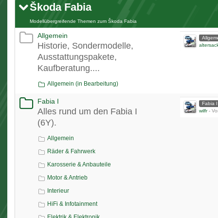
Škoda Fabia
Modellübergreifende Themen zum Škoda Fabia
Allgemein
Allgem
Historie, Sondermodelle,
altersac
Ausstattungspakete,
Kaufberatung....
Allgemein (in Bearbeitung)
Fabia I
Fabia I
Alles rund um den Fabia I
wilfr
-
Vo
(6Y).
Allgemein
Räder & Fahrwerk
Karosserie & Anbauteile
Motor & Antrieb
Interieur
HiFi & Infotainment
Elektrik & Elektronik