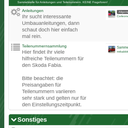
Sammelstelle für Anleitungen und Teilenummern. KEINE Frageforen!
Anleitungen
Allgem
Ihr sucht interessante
Corleon
Umbauanleitungen, dann
schaut doch hier einfach
mal rein.
Teilenummernsammlung
Sammel
Hier findet ihr viele
mrbabbl
hilfreiche Teilenummern für
den Skoda Fabia.
Bitte beachtet: die
Preisangaben für
Teilenummern variieren
sehr stark und gelten nur für
den Einstellungszeitpunkt.
Sonstiges