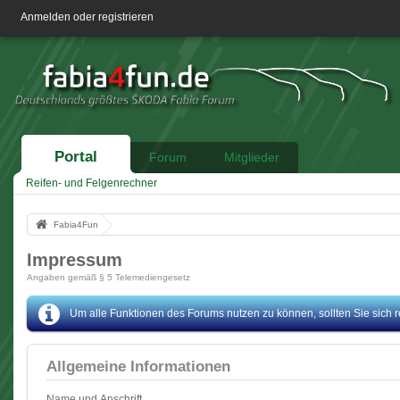
Anmelden oder registrieren
Portal
Forum
Mitglieder
Reifen- und Felgenrechner
Fabia4Fun
Impressum
Angaben gemäß § 5 Telemediengesetz
Um alle Funktionen des Forums nutzen zu können, sollten Sie sich reg
Allgemeine Informationen
Name und Anschrift