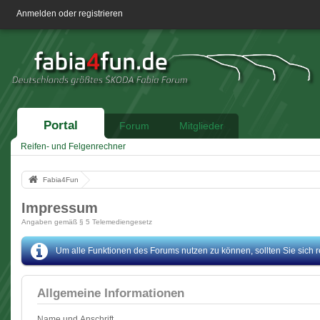
Anmelden oder registrieren
Portal
Forum
Mitglieder
Reifen- und Felgenrechner
Fabia4Fun
Impressum
Angaben gemäß § 5 Telemediengesetz
Um alle Funktionen des Forums nutzen zu können, sollten Sie sich reg
Allgemeine Informationen
Name und Anschrift