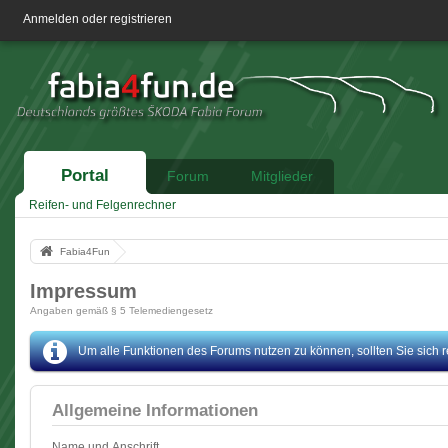
Anmelden oder registrieren
Portal
Forum
Mitglieder
Reifen- und Felgenrechner
Fabia4Fun
Impressum
Angaben gemäß § 5 Telemediengesetz
Um alle Funktionen des Forums nutzen zu können, sollten Sie sich reg
Allgemeine Informationen
Name und Anschrift