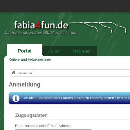
Portal
Forum
Mitglieder
Reifen- und Felgenrechner
Fabia4Fun
Anmeldung
Um alle Funktionen des Forums nutzen zu können, sollten Sie sich reg
Zugangsdaten
Benutzername oder E-Mail-Adresse