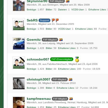
Skyrunner90
F4F-Mitglied
Männlich
35
aus Göttingen
Mitglied seit 20. März 2009
Beiträge
1.657
Bilder
72
Dateien
1
VCDS-User
1
Erhaltene Likes
SebRS
Support
Männlich
Mitglied seit 21. Dezember 2005
Beiträge
1.503
Bilder
90
VCDS-User
1
Erhaltene Likes
89
Punkte
Goernitz
F4F-Mitglied
Männlich
38
aus Leipzig
Mitglied seit 16. September 2006
Beiträge
1.428
Bilder
59
Erhaltene Likes
3
Punkte
15.753
schroeder007
F4F-Ehrenmitglied
Männlich
39
aus Fabrikschleichach
Mitglied seit 23. April 2006
Beiträge
1.424
Bilder
44
Erhaltene Likes
160
Punkte
19.026
christoph3007
F4F-Mitglied
Männlich
38
Mitglied seit 21. Februar 2010
Beiträge
1.386
Bilder
6
Erhaltene Likes
12
Punkte
16.244
kampfmeersau
F4F-Mitglied
Männlich
aus Landkreis Pinneberg, Heimat: Hamburg
Mitglied seit 16.
Beiträge
1.353
Bilder
25
Erhaltene Likes
27
Punkte
14.869