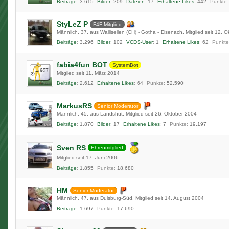
Beiträge
3.615
Bilder
209
Dateien
17
Erhaltene Likes
442
Punkte
StyLeZ P
F4F-Mitglied
Männlich
37
aus Wallisellen (CH) - Gotha - Eisenach
Mitglied seit 12. 
Beiträge
3.296
Bilder
102
VCDS-User
1
Erhaltene Likes
62
Punkte
fabia4fun BOT
SystemBot
Mitglied seit 11. März 2014
Beiträge
2.612
Erhaltene Likes
64
Punkte
52.590
MarkusRS
Senior Moderator
Männlich
45
aus Landshut
Mitglied seit 26. Oktober 2004
Beiträge
1.870
Bilder
17
Erhaltene Likes
7
Punkte
19.197
Sven RS
Ehrenmitglied
Mitglied seit 17. Juni 2006
Beiträge
1.855
Punkte
18.680
HM
Senior Moderator
Männlich
47
aus Duisburg-Süd
Mitglied seit 14. August 2004
Beiträge
1.697
Punkte
17.690