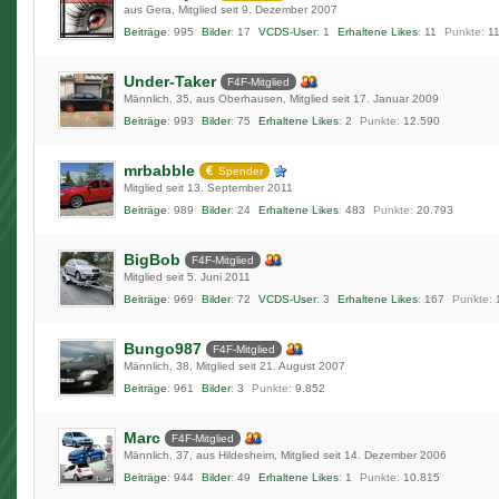
aus Gera
Mitglied seit 9. Dezember 2007
Beiträge
995
Bilder
17
VCDS-User
1
Erhaltene Likes
11
Punkte
1
Under-Taker
F4F-Mitglied
Männlich
35
aus Oberhausen
Mitglied seit 17. Januar 2009
Beiträge
993
Bilder
75
Erhaltene Likes
2
Punkte
12.590
mrbabble
Spender
Mitglied seit 13. September 2011
Beiträge
989
Bilder
24
Erhaltene Likes
483
Punkte
20.793
BigBob
F4F-Mitglied
Mitglied seit 5. Juni 2011
Beiträge
969
Bilder
72
VCDS-User
3
Erhaltene Likes
167
Punkte
Bungo987
F4F-Mitglied
Männlich
38
Mitglied seit 21. August 2007
Beiträge
961
Bilder
3
Punkte
9.852
Marc
F4F-Mitglied
Männlich
37
aus Hildesheim
Mitglied seit 14. Dezember 2006
Beiträge
944
Bilder
49
Erhaltene Likes
1
Punkte
10.815