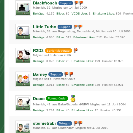
Blackfrosch
Support
Männlich
36
Mitglied seit 14. Juli 2009
Beiträge
4.175
Bilder
85
VCDS-User
1
Erhaltene Likes
859
Punkte
Little Turbo
Support
Männlich
38
aus Regensburg, Deutschland
Mitglied seit 20. Juli 2006
Beiträge
4.036
Bilder
512
Erhaltene Likes
512
Punkte
52.390
R2D2
Senior Moderator
Mitglied seit 3. Januar 2006
Beiträge
3.926
Bilder
28
Erhaltene Likes
199
Punkte
45.976
Barney
Support
Mitglied seit 6. November 2005
Beiträge
3.914
Bilder
58
Erhaltene Likes
330
Punkte
43.931
Draco
Forengründer
Männlich
43
aus Balve/Sauerland/NRW
Mitglied seit 11. Juni 2004
Beiträge
3.734
Bilder
40
Erhaltene Likes
15
Punkte
40.351
steinietrabi
Teilegott
Männlich
42
aus Crottendorf
Mitglied seit 4. Juli 2010