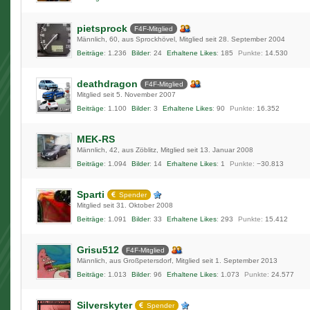
pietsprock
F4F-Mitglied
Männlich
60
aus Sprockhövel
Mitglied seit 28. September 2004
Beiträge
1.236
Bilder
24
Erhaltene Likes
185
Punkte
14.530
deathdragon
F4F-Mitglied
Mitglied seit 5. November 2007
Beiträge
1.100
Bilder
3
Erhaltene Likes
90
Punkte
16.352
MEK-RS
Männlich
42
aus Zöblitz
Mitglied seit 13. Januar 2008
Beiträge
1.094
Bilder
14
Erhaltene Likes
1
Punkte
−30.813
Sparti
Spender
Mitglied seit 31. Oktober 2008
Beiträge
1.091
Bilder
33
Erhaltene Likes
293
Punkte
15.412
Grisu512
F4F-Mitglied
Männlich
aus Großpetersdorf
Mitglied seit 1. September 2013
Beiträge
1.013
Bilder
96
Erhaltene Likes
1.073
Punkte
24.577
Silverskyter
Spender