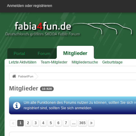
Anmelden oder registrieren
Mitglieder
Portal
Forum
Letzte Aktivitäten
Team-Mitglieder
Mitgliedersuche
Geburtstage
Fabia4Fun
Mitglieder
10.928
Um alle Funktionen des Forums nutzen zu können, sollten Sie sich r
registriert sind, sollten Sie sich anmelden.
1
2
3
4
5
6
7
…
365