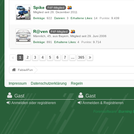
Spike
F4F-Mitglied
Mitglied seit 26. Dezember 2011
Beiträge
922
Dateien
3
Erhaltene Likes
14
Punkte
9.439
R@ven
F4F-Mitglied
Männlich
45
aus Bayern
Mitglied seit 29. Juni 2006
Beiträge
891
Erhaltene Likes
4
Punkte
9.714
1
2
3
4
5
6
7
…
365
Fabia4Fun
Impressum
Datenschutzerklärung
Regeln
Gast
Gast
Anmelden oder registrieren
Anmelden & Registrieren
Forensoftware:
Burning