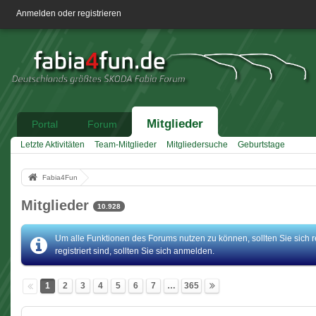
Anmelden oder registrieren
Mitglieder
Portal
Forum
Letzte Aktivitäten
Team-Mitglieder
Mitgliedersuche
Geburtstage
Fabia4Fun
Mitglieder
10.928
Um alle Funktionen des Forums nutzen zu können, sollten Sie sich r
registriert sind, sollten Sie sich anmelden.
1
2
3
4
5
6
7
…
365