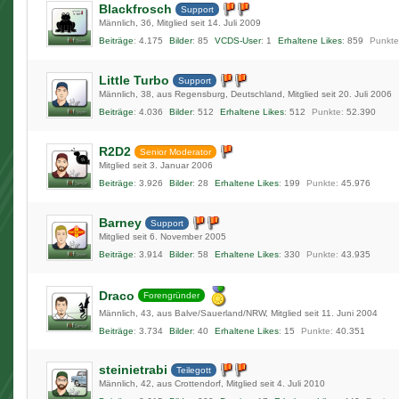
Blackfrosch
Support
Männlich
36
Mitglied seit 14. Juli 2009
Beiträge
4.175
Bilder
85
VCDS-User
1
Erhaltene Likes
859
Punkte
Little Turbo
Support
Männlich
38
aus Regensburg, Deutschland
Mitglied seit 20. Juli 2006
Beiträge
4.036
Bilder
512
Erhaltene Likes
512
Punkte
52.390
R2D2
Senior Moderator
Mitglied seit 3. Januar 2006
Beiträge
3.926
Bilder
28
Erhaltene Likes
199
Punkte
45.976
Barney
Support
Mitglied seit 6. November 2005
Beiträge
3.914
Bilder
58
Erhaltene Likes
330
Punkte
43.935
Draco
Forengründer
Männlich
43
aus Balve/Sauerland/NRW
Mitglied seit 11. Juni 2004
Beiträge
3.734
Bilder
40
Erhaltene Likes
15
Punkte
40.351
steinietrabi
Teilegott
Männlich
42
aus Crottendorf
Mitglied seit 4. Juli 2010