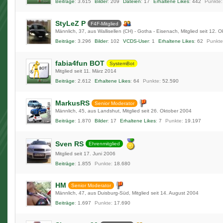
Beiträge
3.615
Bilder
209
Dateien
17
Erhaltene Likes
442
Punkte
StyLeZ P
F4F-Mitglied
Männlich
37
aus Wallisellen (CH) - Gotha - Eisenach
Mitglied seit 12. 
Beiträge
3.296
Bilder
102
VCDS-User
1
Erhaltene Likes
62
Punkte
fabia4fun BOT
SystemBot
Mitglied seit 11. März 2014
Beiträge
2.612
Erhaltene Likes
64
Punkte
52.590
MarkusRS
Senior Moderator
Männlich
45
aus Landshut
Mitglied seit 26. Oktober 2004
Beiträge
1.870
Bilder
17
Erhaltene Likes
7
Punkte
19.197
Sven RS
Ehrenmitglied
Mitglied seit 17. Juni 2006
Beiträge
1.855
Punkte
18.680
HM
Senior Moderator
Männlich
47
aus Duisburg-Süd
Mitglied seit 14. August 2004
Beiträge
1.697
Punkte
17.690