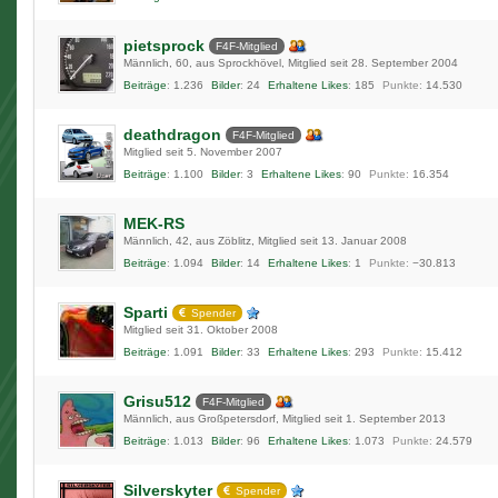
pietsprock
F4F-Mitglied
Männlich
60
aus Sprockhövel
Mitglied seit 28. September 2004
Beiträge
1.236
Bilder
24
Erhaltene Likes
185
Punkte
14.530
deathdragon
F4F-Mitglied
Mitglied seit 5. November 2007
Beiträge
1.100
Bilder
3
Erhaltene Likes
90
Punkte
16.354
MEK-RS
Männlich
42
aus Zöblitz
Mitglied seit 13. Januar 2008
Beiträge
1.094
Bilder
14
Erhaltene Likes
1
Punkte
−30.813
Sparti
Spender
Mitglied seit 31. Oktober 2008
Beiträge
1.091
Bilder
33
Erhaltene Likes
293
Punkte
15.412
Grisu512
F4F-Mitglied
Männlich
aus Großpetersdorf
Mitglied seit 1. September 2013
Beiträge
1.013
Bilder
96
Erhaltene Likes
1.073
Punkte
24.579
Silverskyter
Spender