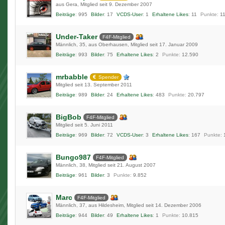
aus Gera
Mitglied seit 9. Dezember 2007
Beiträge
995
Bilder
17
VCDS-User
1
Erhaltene Likes
11
Punkte
1
Under-Taker
F4F-Mitglied
Männlich
35
aus Oberhausen
Mitglied seit 17. Januar 2009
Beiträge
993
Bilder
75
Erhaltene Likes
2
Punkte
12.590
mrbabble
Spender
Mitglied seit 13. September 2011
Beiträge
989
Bilder
24
Erhaltene Likes
483
Punkte
20.797
BigBob
F4F-Mitglied
Mitglied seit 5. Juni 2011
Beiträge
969
Bilder
72
VCDS-User
3
Erhaltene Likes
167
Punkte
Bungo987
F4F-Mitglied
Männlich
38
Mitglied seit 21. August 2007
Beiträge
961
Bilder
3
Punkte
9.852
Marc
F4F-Mitglied
Männlich
37
aus Hildesheim
Mitglied seit 14. Dezember 2006
Beiträge
944
Bilder
49
Erhaltene Likes
1
Punkte
10.815