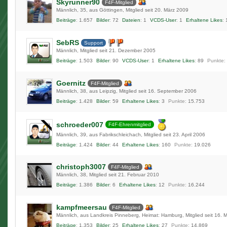
Skyrunner90
F4F-Mitglied
Männlich
35
aus Göttingen
Mitglied seit 20. März 2009
Beiträge
1.657
Bilder
72
Dateien
1
VCDS-User
1
Erhaltene Likes
SebRS
Support
Männlich
Mitglied seit 21. Dezember 2005
Beiträge
1.503
Bilder
90
VCDS-User
1
Erhaltene Likes
89
Punkte
Goernitz
F4F-Mitglied
Männlich
38
aus Leipzig
Mitglied seit 16. September 2006
Beiträge
1.428
Bilder
59
Erhaltene Likes
3
Punkte
15.753
schroeder007
F4F-Ehrenmitglied
Männlich
39
aus Fabrikschleichach
Mitglied seit 23. April 2006
Beiträge
1.424
Bilder
44
Erhaltene Likes
160
Punkte
19.026
christoph3007
F4F-Mitglied
Männlich
38
Mitglied seit 21. Februar 2010
Beiträge
1.386
Bilder
6
Erhaltene Likes
12
Punkte
16.244
kampfmeersau
F4F-Mitglied
Männlich
aus Landkreis Pinneberg, Heimat: Hamburg
Mitglied seit 16.
Beiträge
1.353
Bilder
25
Erhaltene Likes
27
Punkte
14.869