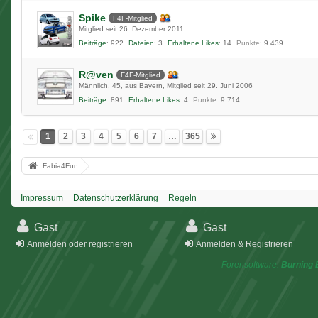
Spike
F4F-Mitglied
Mitglied seit 26. Dezember 2011
Beiträge
922
Dateien
3
Erhaltene Likes
14
Punkte
9.439
R@ven
F4F-Mitglied
Männlich
45
aus Bayern
Mitglied seit 29. Juni 2006
Beiträge
891
Erhaltene Likes
4
Punkte
9.714
1
2
3
4
5
6
7
…
365
Fabia4Fun
Impressum
Datenschutzerklärung
Regeln
Gast
Gast
Anmelden oder registrieren
Anmelden & Registrieren
Forensoftware:
Burning