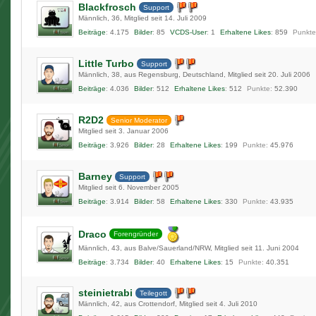
Blackfrosch
Support
Männlich
36
Mitglied seit 14. Juli 2009
Beiträge
4.175
Bilder
85
VCDS-User
1
Erhaltene Likes
859
Punkte
Little Turbo
Support
Männlich
38
aus Regensburg, Deutschland
Mitglied seit 20. Juli 2006
Beiträge
4.036
Bilder
512
Erhaltene Likes
512
Punkte
52.390
R2D2
Senior Moderator
Mitglied seit 3. Januar 2006
Beiträge
3.926
Bilder
28
Erhaltene Likes
199
Punkte
45.976
Barney
Support
Mitglied seit 6. November 2005
Beiträge
3.914
Bilder
58
Erhaltene Likes
330
Punkte
43.935
Draco
Forengründer
Männlich
43
aus Balve/Sauerland/NRW
Mitglied seit 11. Juni 2004
Beiträge
3.734
Bilder
40
Erhaltene Likes
15
Punkte
40.351
steinietrabi
Teilegott
Männlich
42
aus Crottendorf
Mitglied seit 4. Juli 2010