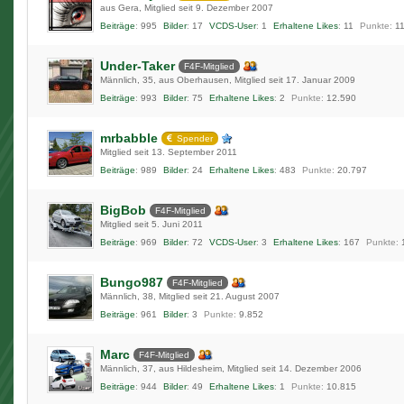
aus Gera
Mitglied seit 9. Dezember 2007
Beiträge
995
Bilder
17
VCDS-User
1
Erhaltene Likes
11
Punkte
1
Under-Taker
F4F-Mitglied
Männlich
35
aus Oberhausen
Mitglied seit 17. Januar 2009
Beiträge
993
Bilder
75
Erhaltene Likes
2
Punkte
12.590
mrbabble
Spender
Mitglied seit 13. September 2011
Beiträge
989
Bilder
24
Erhaltene Likes
483
Punkte
20.797
BigBob
F4F-Mitglied
Mitglied seit 5. Juni 2011
Beiträge
969
Bilder
72
VCDS-User
3
Erhaltene Likes
167
Punkte
Bungo987
F4F-Mitglied
Männlich
38
Mitglied seit 21. August 2007
Beiträge
961
Bilder
3
Punkte
9.852
Marc
F4F-Mitglied
Männlich
37
aus Hildesheim
Mitglied seit 14. Dezember 2006
Beiträge
944
Bilder
49
Erhaltene Likes
1
Punkte
10.815