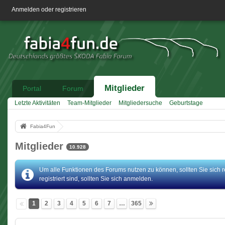
Anmelden oder registrieren
Mitglieder
Portal
Forum
Letzte Aktivitäten
Team-Mitglieder
Mitgliedersuche
Geburtstage
Fabia4Fun
Mitglieder
10.928
Um alle Funktionen des Forums nutzen zu können, sollten Sie sich r
registriert sind, sollten Sie sich anmelden.
1
2
3
4
5
6
7
…
365