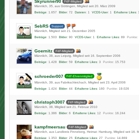
Skyrunner90
F4F-Mitglied
Männlich
35
aus Göttingen
Mitglied seit 20. März 2009
Beiträge
1.657
Bilder
72
Dateien
1
VCDS-User
1
Erhaltene Likes
SebRS
Support
Männlich
Mitglied seit 21. Dezember 2005
Beiträge
1.503
Bilder
90
VCDS-User
1
Erhaltene Likes
89
Punkte
Goernitz
F4F-Mitglied
Männlich
38
aus Leipzig
Mitglied seit 16. September 2006
Beiträge
1.428
Bilder
59
Erhaltene Likes
3
Punkte
15.753
schroeder007
F4F-Ehrenmitglied
Männlich
39
aus Fabrikschleichach
Mitglied seit 23. April 2006
Beiträge
1.424
Bilder
44
Erhaltene Likes
160
Punkte
19.026
christoph3007
F4F-Mitglied
Männlich
38
Mitglied seit 21. Februar 2010
Beiträge
1.386
Bilder
6
Erhaltene Likes
12
Punkte
16.244
kampfmeersau
F4F-Mitglied
Männlich
aus Landkreis Pinneberg, Heimat: Hamburg
Mitglied seit 16.
Beiträge
1.353
Bilder
25
Erhaltene Likes
27
Punkte
14.869