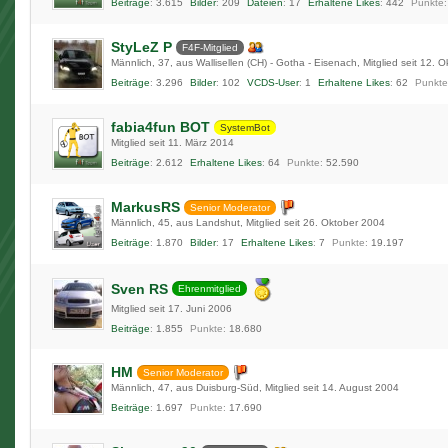
Beiträge
3.615
Bilder
209
Dateien
17
Erhaltene Likes
442
Punkte
StyLeZ P
F4F-Mitglied
Männlich
37
aus Wallisellen (CH) - Gotha - Eisenach
Mitglied seit 12. 
Beiträge
3.296
Bilder
102
VCDS-User
1
Erhaltene Likes
62
Punkte
fabia4fun BOT
SystemBot
Mitglied seit 11. März 2014
Beiträge
2.612
Erhaltene Likes
64
Punkte
52.590
MarkusRS
Senior Moderator
Männlich
45
aus Landshut
Mitglied seit 26. Oktober 2004
Beiträge
1.870
Bilder
17
Erhaltene Likes
7
Punkte
19.197
Sven RS
Ehrenmitglied
Mitglied seit 17. Juni 2006
Beiträge
1.855
Punkte
18.680
HM
Senior Moderator
Männlich
47
aus Duisburg-Süd
Mitglied seit 14. August 2004
Beiträge
1.697
Punkte
17.690