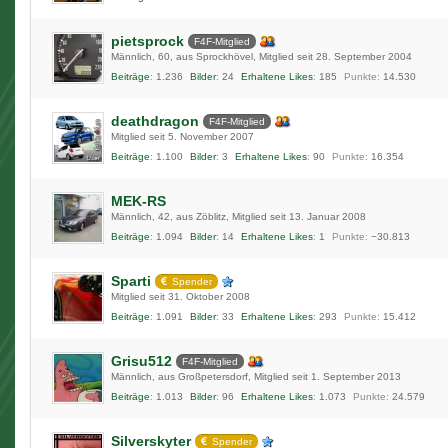
pietsprock
F4F-Mitglied
Männlich
60
aus Sprockhövel
Mitglied seit 28. September 2004
Beiträge
1.236
Bilder
24
Erhaltene Likes
185
Punkte
14.530
deathdragon
F4F-Mitglied
Mitglied seit 5. November 2007
Beiträge
1.100
Bilder
3
Erhaltene Likes
90
Punkte
16.354
MEK-RS
Männlich
42
aus Zöblitz
Mitglied seit 13. Januar 2008
Beiträge
1.094
Bilder
14
Erhaltene Likes
1
Punkte
−30.813
Sparti
Spender
Mitglied seit 31. Oktober 2008
Beiträge
1.091
Bilder
33
Erhaltene Likes
293
Punkte
15.412
Grisu512
F4F-Mitglied
Männlich
aus Großpetersdorf
Mitglied seit 1. September 2013
Beiträge
1.013
Bilder
96
Erhaltene Likes
1.073
Punkte
24.579
Silverskyter
Spender