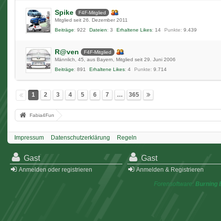
Spike
F4F-Mitglied
Mitglied seit 26. Dezember 2011
Beiträge
922
Dateien
3
Erhaltene Likes
14
Punkte
9.439
R@ven
F4F-Mitglied
Männlich
45
aus Bayern
Mitglied seit 29. Juni 2006
Beiträge
891
Erhaltene Likes
4
Punkte
9.714
1
2
3
4
5
6
7
…
365
Fabia4Fun
Impressum
Datenschutzerklärung
Regeln
Gast
Gast
Anmelden oder registrieren
Anmelden & Registrieren
Forensoftware:
Burning