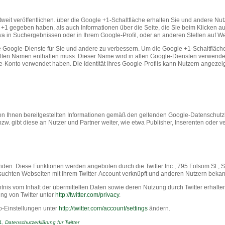
tweit veröffentlichen. über die Google +1-Schaltfläche erhalten Sie und andere Nut
alt +1 gegeben haben, als auch Informationen über die Seite, die Sie beim Klicke
wa in Suchergebnissen oder in Ihrem Google-Profil, oder an anderen Stellen auf W
ie Google-Dienste für Sie und andere zu verbessern. Um die Google +1-Schaltfläch
ewählten Namen enthalten muss. Dieser Name wird in allen Google-Diensten verwen
e-Konto verwendet haben. Die Identität Ihres Google-Profils kann Nutzern angezei
Ihnen bereitgestellten Informationen gemäß den geltenden Google-Datenschutzb
bzw. gibt diese an Nutzer und Partner weiter, wie etwa Publisher, Inserenten oder
nden. Diese Funktionen werden angeboten durch die Twitter Inc., 795 Folsom St.,
esuchten Webseiten mit Ihrem Twitter-Account verknüpft und anderen Nutzern beka
ntnis vom Inhalt der übermittelten Daten sowie deren Nutzung durch Twitter erhalte
ng von Twitter unter
http://twitter.com/privacy
.
o-Einstellungen unter
http://twitter.com/account/settings
ändern.
1
,
Datenschutzerklärung für Twitter