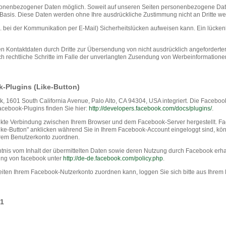
sonenbezogener Daten möglich. Soweit auf unseren Seiten personenbezogene Date
ger Basis. Diese Daten werden ohne Ihre ausdrückliche Zustimmung nicht an Dritte w
. bei der Kommunikation per E-Mail) Sicherheitslücken aufweisen kann. Ein lückenlo
n Kontaktdaten durch Dritte zur Übersendung von nicht ausdrücklich angeforderter
ch rechtliche Schritte im Falle der unverlangten Zusendung von Werbeinformatione
-Plugins (Like-Button)
k, 1601 South California Avenue, Palo Alto, CA 94304, USA integriert. Die Faceb
Facebook-Plugins finden Sie hier:
http://developers.facebook.com/docs/plugins/
.
kte Verbindung zwischen Ihrem Browser und dem Facebook-Server hergestellt. Faceb
-Button" anklicken während Sie in Ihrem Facebook-Account eingeloggt sind, könne
rem Benutzerkonto zuordnen.
nntnis vom Inhalt der übermittelten Daten sowie deren Nutzung durch Facebook erha
rung von facebook unter
http://de-de.facebook.com/policy.php
.
ten Ihrem Facebook-Nutzerkonto zuordnen kann, loggen Sie sich bitte aus Ihrem
+1