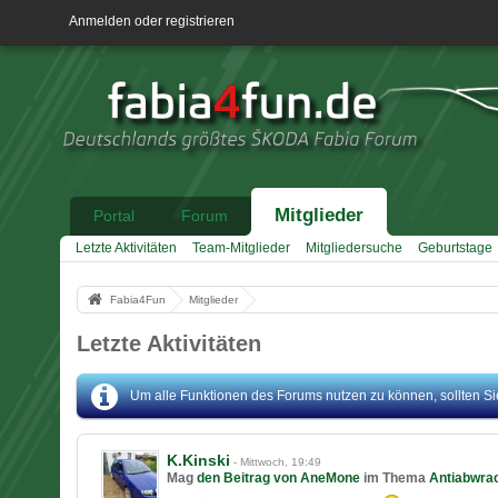
Anmelden oder registrieren
Mitglieder
Portal
Forum
Letzte Aktivitäten
Team-Mitglieder
Mitgliedersuche
Geburtstage
Fabia4Fun
Mitglieder
Letzte Aktivitäten
Um alle Funktionen des Forums nutzen zu können, sollten Sie 
K.Kinski
-
Mittwoch, 19:49
Mag
den Beitrag von
AneMone
im Thema
Antiabwra