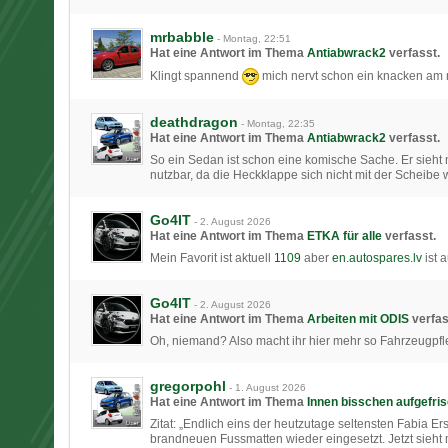
mrbabble
-
Montag, 22:51
Hat eine Antwort im Thema
Antiabwrack2
verfasst.
Klingt spannend
mich nervt schon ein knacken am
deathdragon
-
Montag, 22:35
Hat eine Antwort im Thema
Antiabwrack2
verfasst.
So ein Sedan ist schon eine komische Sache. Er sieht n
nutzbar, da die Heckklappe sich nicht mit der Scheibe
Go4IT
-
2. August 2026
Hat eine Antwort im Thema
ETKA für alle
verfasst.
Mein Favorit ist aktuell
1109
aber
en.autospares.lv
ist 
Go4IT
-
2. August 2026
Hat eine Antwort im Thema
Arbeiten mit ODIS
verfas
Oh, niemand? Also macht ihr hier mehr so Fahrzeugpf
gregorpohl
-
1. August 2026
Hat eine Antwort im Thema
Innen bisschen aufgefris
Zitat: „​Endlich eins der heutzutage seltensten Fabia E
brandneuen Fussmatten wieder eingesetzt. Jetzt sieht