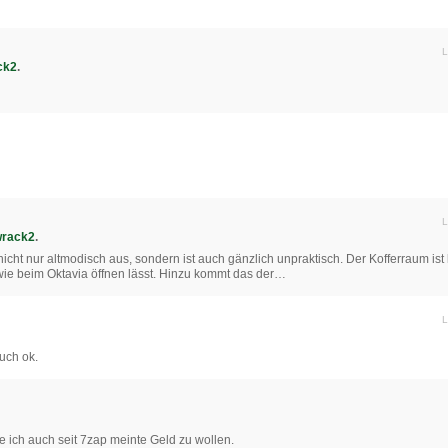
L
ck2
.
L
wrack2
.
icht nur altmodisch aus, sondern ist auch gänzlich unpraktisch. Der Kofferraum is
 wie beim Oktavia öffnen lässt. Hinzu kommt das der…
L
auch ok.
e ich auch seit 7zap meinte Geld zu wollen.