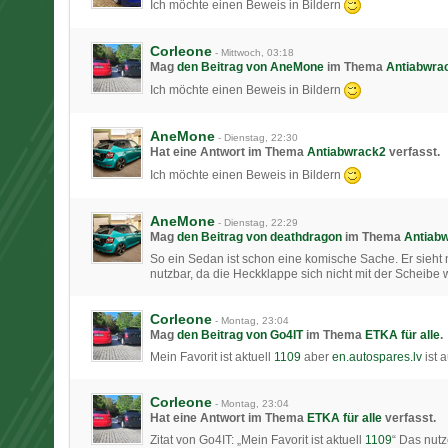
Ich möchte einen Beweis in Bildern
Corleone
-
Mittwoch, 03:18
Mag
den Beitrag von
AneMone
im Thema
Antiabwra
Ich möchte einen Beweis in Bildern
AneMone
-
Dienstag, 22:30
Hat eine Antwort im Thema
Antiabwrack2
verfasst.
Ich möchte einen Beweis in Bildern
AneMone
-
Dienstag, 22:29
Mag
den Beitrag von
deathdragon
im Thema
Antiab
So ein Sedan ist schon eine komische Sache. Er sieht n
nutzbar, da die Heckklappe sich nicht mit der Scheibe
Corleone
-
Montag, 23:04
Mag
den Beitrag von
Go4IT
im Thema
ETKA für alle
.
Mein Favorit ist aktuell
1109
aber
en.autospares.lv
ist 
Corleone
-
Montag, 23:04
Hat eine Antwort im Thema
ETKA für alle
verfasst.
Zitat von Go4IT: „Mein Favorit ist aktuell
1109
“ Das nutz