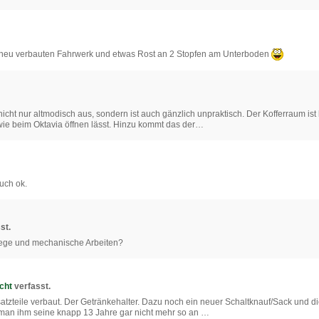
 neu verbauten Fahrwerk und etwas Rost an 2 Stopfen am Unterboden
icht nur altmodisch aus, sondern ist auch gänzlich unpraktisch. Der Kofferraum is
 wie beim Oktavia öffnen lässt. Hinzu kommt das der…
auch ok.
st.
lege und mechanische Arbeiten?
cht
verfasst.
rsatzteile verbaut. Der Getränkehalter. Dazu noch ein neuer Schaltknauf/Sack und d
 man ihm seine knapp 13 Jahre gar nicht mehr so an …