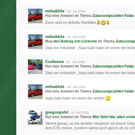
mrbabble
-
31. Juli 2026
Hat eine Antwort im Thema
Zulassungszahlen Fabia 
Dann sind es definitiv Raritäten
mrbabble
-
31. Juli 2026
Mag
den Beitrag von
Corleone
im Thema
Zulassungs
Zitat von mrbabble: „Naja bald habe ich einen der letzt
Corleone
-
31. Juli 2026
Hat eine Antwort im Thema
Zulassungszahlen Fabia 
Zitat von mrbabble: „Naja bald habe ich einen der letzt
mrbabble
-
30. Juli 2026
Hat eine Antwort im Thema
Zulassungszahlen Fabia 
Naja bald habe ich einen der letzten
gregorpohl
-
30. Juli 2026
Hat eine Antwort im Thema
Wer fährt hier alles sch
Stimmt genau, so ein direkter Vergleich mit einem Orig
dem ETK ziehen, sondern siehst auch gleich ob es U