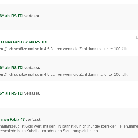
6Y als RS TDI
verfasst.
L
zahlen Fabia 6Y als RS TDI
.
en ;)“ Ich schätze mal so in 4-5 Jahren wenn die Zahl dann mal unter 100 fällt.
6Y als RS TDI
verfasst.
en ;)“ Ich schätze mal so in 4-5 Jahren wenn die Zahl dann mal unter 100 fällt.
6Y als RS TDI
verfasst.
on nen Fabia 4?
verfasst.
inalfahrzeug ist Gold wert, mit der FIN kannst du nicht nur die korrekten Teilenumm
nterschiede beim Kabelbaum oder den Steuerungseinheiten…