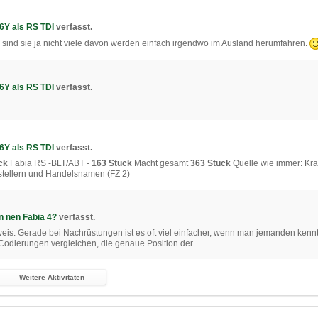
6Y als RS TDI
verfasst.
sind sie ja nicht viele davon werden einfach irgendwo im Ausland herumfahren.
6Y als RS TDI
verfasst.
6Y als RS TDI
verfasst.
ck
Fabia RS -BLT/ABT -
163 Stück
Macht gesamt
363 Stück
Quelle wie immer: Kraf
rstellern und Handelsnamen (FZ 2)
on nen Fabia 4?
verfasst.
inweis. Gerade bei Nachrüstungen ist es oft viel einfacher, wenn man jemanden kennt
Codierungen vergleichen, die genaue Position der…
Weitere Aktivitäten