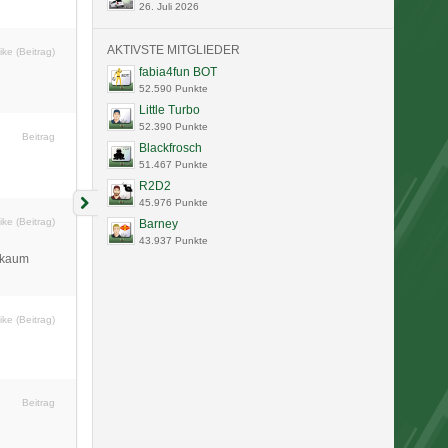
26. Juli 2026
AKTIVSTE MITGLIEDER
ike (Beitrag)
fabia4fun BOT
52.590 Punkte
Little Turbo
52.390 Punkte
Beitrag
Blackfrosch
51.467 Punkte
R2D2
45.976 Punkte
ike (Beitrag)
Barney
43.937 Punkte
t kaum
ike (Beitrag)
Beitrag