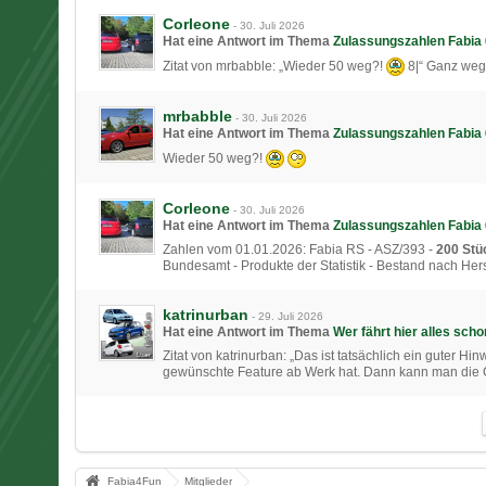
Corleone
-
30. Juli 2026
Hat eine Antwort im Thema
Zulassungszahlen Fabia 
Zitat von mrbabble: „Wieder 50 weg?!
8|“ Ganz weg 
mrbabble
-
30. Juli 2026
Hat eine Antwort im Thema
Zulassungszahlen Fabia 
Wieder 50 weg?!
Corleone
-
30. Juli 2026
Hat eine Antwort im Thema
Zulassungszahlen Fabia 
Zahlen vom 01.01.2026: Fabia RS - ASZ/393 -
200 Stü
Bundesamt - Produkte der Statistik - Bestand nach He
katrinurban
-
29. Juli 2026
Hat eine Antwort im Thema
Wer fährt hier alles sch
Zitat von katrinurban: „Das ist tatsächlich ein guter H
gewünschte Feature ab Werk hat. Dann kann man die 
Fabia4Fun
Mitglieder