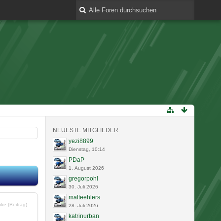
NEUESTE MITGLIEDER
yezi8899
Dienstag, 10:14
PDaP
1. August 2026
gregorpohl
30. Juli 2026
malteehlers
ike (Beitrag)
28. Juli 2026
katrinurban