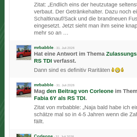
Zitat: „​Endlich eins der heutzutage selten
verbaut. Der Getränkehalter. Dazu noch e
Schaltknauf/Sack und die brandneuen Fu
eingesetzt. Jetzt sieht man ihm seine kna
mehr so an …
mrbabble
-
31. Juli 2026
Hat eine Antwort im Thema
Zulassungsz
RS TDI
verfasst.
Dann sind es definitiv Raritäten
mrbabble
-
31. Juli 2026
Mag
den Beitrag von
Corleone
im The
Fabia 6Y als RS TDI
.
Zitat von mrbabble: „Naja bald habe ich ein
schätze mal so in 4-5 Jahren wenn die Za
fällt.
Corleone
-
31. Juli 2026