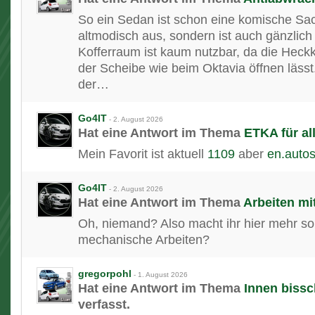
So ein Sedan ist schon eine komische Sach
altmodisch aus, sondern ist auch gänzlich
Kofferraum ist kaum nutzbar, da die Heckk
der Scheibe wie beim Oktavia öffnen läss
der…
Go4IT
-
2. August 2026
Hat eine Antwort im Thema
ETKA für al
Mein Favorit ist aktuell
1109
aber
en.autos
Go4IT
-
2. August 2026
Hat eine Antwort im Thema
Arbeiten mi
Oh, niemand? Also macht ihr hier mehr s
mechanische Arbeiten?
gregorpohl
-
1. August 2026
Hat eine Antwort im Thema
Innen bissc
verfasst.