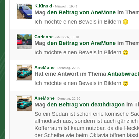
K.Kinski
-
Mittwoch, 19:49
Mag
den Beitrag von
AneMone
im The
Ich möchte einen Beweis in Bildern
Corleone
-
Mittwoch, 03:18
Mag
den Beitrag von
AneMone
im The
Ich möchte einen Beweis in Bildern
AneMone
-
Dienstag, 22:30
Hat eine Antwort im Thema
Antiabwrac
Ich möchte einen Beweis in Bildern
AneMone
-
Dienstag, 22:29
Mag
den Beitrag von
deathdragon
im 
So ein Sedan ist schon eine komische Sach
altmodisch aus, sondern ist auch gänzlich
Kofferraum ist kaum nutzbar, da die Heckk
der Scheibe wie beim Oktavia öffnen läss