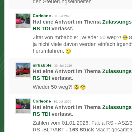
den Steuerungseinheiten…
Corleone
-
30. Juli 2026
Hat eine Antwort im Thema
Zulassungsz
RS TDI
verfasst.
Zitat von mrbabble: „Wieder 50 weg?!
8
ja nicht viele davon werden einfach irgen
herumfahren.
mrbabble
-
30. Juli 2026
Hat eine Antwort im Thema
Zulassungsz
RS TDI
verfasst.
Wieder 50 weg?!
Corleone
-
30. Juli 2026
Hat eine Antwort im Thema
Zulassungsz
RS TDI
verfasst.
Zahlen vom 01.01.2026: Fabia RS - ASZ/3
RS -BLT/ABT -
163 Stück
Macht gesamt