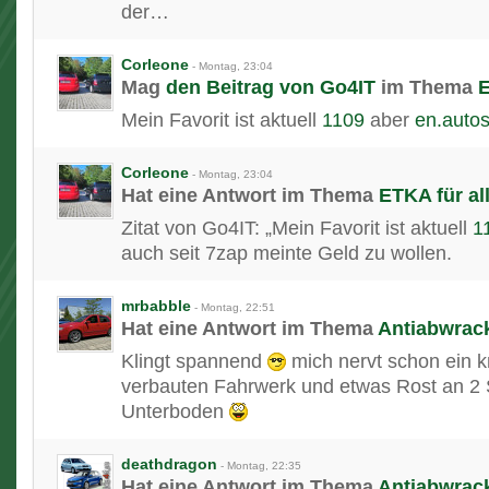
der…
Corleone
-
Montag, 23:04
Mag
den Beitrag von
Go4IT
im Thema
E
Mein Favorit ist aktuell
1109
aber
en.autos
Corleone
-
Montag, 23:04
Hat eine Antwort im Thema
ETKA für al
Zitat von Go4IT: „Mein Favorit ist aktuell
1
auch seit 7zap meinte Geld zu wollen.
mrbabble
-
Montag, 22:51
Hat eine Antwort im Thema
Antiabwrac
Klingt spannend
mich nervt schon ein 
verbauten Fahrwerk und etwas Rost an 2
Unterboden
deathdragon
-
Montag, 22:35
Hat eine Antwort im Thema
Antiabwrac