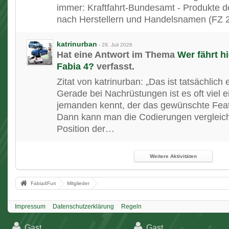
immer: Kraftfahrt-Bundesamt - Produkte de
nach Herstellern und Handelsnamen (FZ 
katrinurban
-
29. Juli 2026
Hat eine Antwort im Thema
Wer fährt h
Fabia 4?
verfasst.
Zitat von katrinurban: „Das ist tatsächlich 
Gerade bei Nachrüstungen ist es oft viel 
jemanden kennt, der das gewünschte Feat
Dann kann man die Codierungen vergleic
Position der…
Weitere Aktivitäten
Fabia4Fun
Mitglieder
Impressum
Datenschutzerklärung
Regeln
Gast
Gast