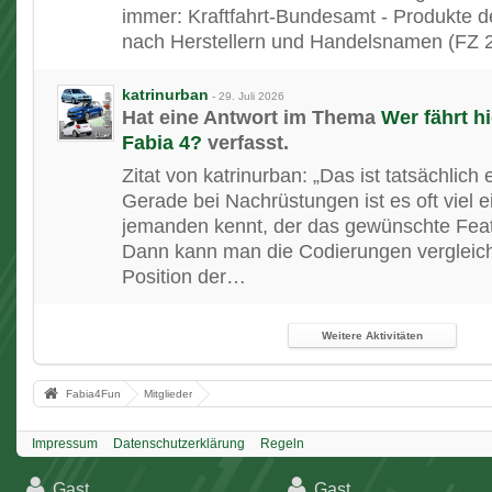
immer: Kraftfahrt-Bundesamt - Produkte de
nach Herstellern und Handelsnamen (FZ 
katrinurban
-
29. Juli 2026
Hat eine Antwort im Thema
Wer fährt h
Fabia 4?
verfasst.
Zitat von katrinurban: „Das ist tatsächlich 
Gerade bei Nachrüstungen ist es oft viel 
jemanden kennt, der das gewünschte Feat
Dann kann man die Codierungen vergleic
Position der…
Weitere Aktivitäten
Fabia4Fun
Mitglieder
Impressum
Datenschutzerklärung
Regeln
Gast
Gast