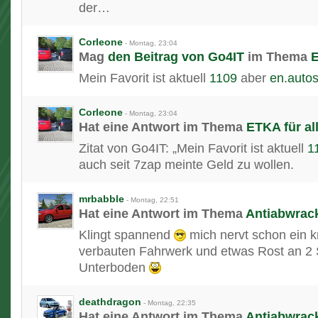
der…
Corleone
-
Montag, 23:04
Mag
den Beitrag von
Go4IT
im Thema
E
Mein Favorit ist aktuell
1109
aber
en.autos
Corleone
-
Montag, 23:04
Hat eine Antwort im Thema
ETKA für al
Zitat von Go4IT: „Mein Favorit ist aktuell
1
auch seit 7zap meinte Geld zu wollen.
mrbabble
-
Montag, 22:51
Hat eine Antwort im Thema
Antiabwrac
Klingt spannend
mich nervt schon ein 
verbauten Fahrwerk und etwas Rost an 2
Unterboden
deathdragon
-
Montag, 22:35
Hat eine Antwort im Thema
Antiabwrac