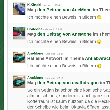
K.Kinski
-
Mittwoch, 19:49
Mag
den Beitrag von
AneMone
im The
Ich möchte einen Beweis in Bildern
Corleone
-
Mittwoch, 03:18
Mag
den Beitrag von
AneMone
im The
Ich möchte einen Beweis in Bildern
AneMone
-
Dienstag, 22:30
Hat eine Antwort im Thema
Antiabwrac
Ich möchte einen Beweis in Bildern
AneMone
-
Dienstag, 22:29
Mag
den Beitrag von
deathdragon
im 
So ein Sedan ist schon eine komische Sach
altmodisch aus, sondern ist auch gänzlich
Kofferraum ist kaum nutzbar, da die Heckk
der Scheibe wie beim Oktavia öffnen läss