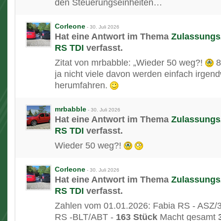
den Steuerungseinheiten…
Corleone
-
30. Juli 2026
Hat eine Antwort im Thema
Zulassungsz
RS TDI
verfasst.
Zitat von mrbabble: „Wieder 50 weg?!
8
ja nicht viele davon werden einfach irgen
herumfahren.
mrbabble
-
30. Juli 2026
Hat eine Antwort im Thema
Zulassungsz
RS TDI
verfasst.
Wieder 50 weg?!
Corleone
-
30. Juli 2026
Hat eine Antwort im Thema
Zulassungsz
RS TDI
verfasst.
Zahlen vom 01.01.2026: Fabia RS - ASZ/3
RS -BLT/ABT -
163 Stück
Macht gesamt