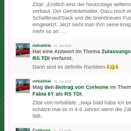
Zitat: „​Endlich eins der heutzutage selten
verbaut. Der Getränkehalter. Dazu noch e
Schaltknauf/Sack und die brandneuen Fu
eingesetzt. Jetzt sieht man ihm seine kna
mehr so an …
mrbabble
-
31. Juli 2026
Hat eine Antwort im Thema
Zulassungsz
RS TDI
verfasst.
Dann sind es definitiv Raritäten
mrbabble
-
31. Juli 2026
Mag
den Beitrag von
Corleone
im The
Fabia 6Y als RS TDI
.
Zitat von mrbabble: „Naja bald habe ich ein
schätze mal so in 4-5 Jahren wenn die Za
fällt.
Corleone
-
31. Juli 2026