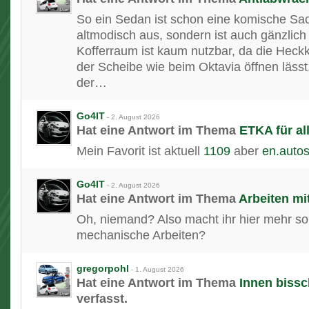
So ein Sedan ist schon eine komische Sach
altmodisch aus, sondern ist auch gänzlich
Kofferraum ist kaum nutzbar, da die Heckk
der Scheibe wie beim Oktavia öffnen läss
der…
Go4IT
-
2. August 2026
Hat eine Antwort im Thema
ETKA für al
Mein Favorit ist aktuell
1109
aber
en.autos
Go4IT
-
2. August 2026
Hat eine Antwort im Thema
Arbeiten mi
Oh, niemand? Also macht ihr hier mehr s
mechanische Arbeiten?
gregorpohl
-
1. August 2026
Hat eine Antwort im Thema
Innen bissc
verfasst.