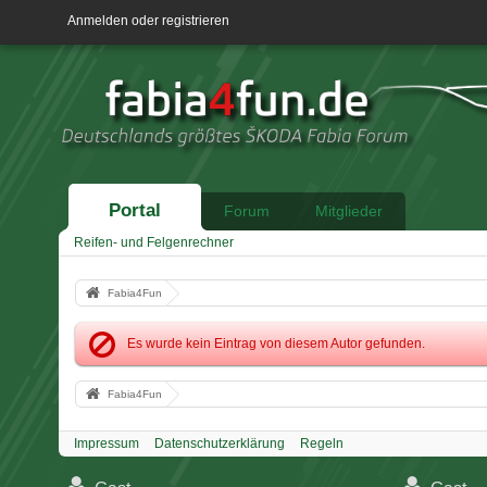
Anmelden oder registrieren
Portal
Forum
Mitglieder
Reifen- und Felgenrechner
Fabia4Fun
Es wurde kein Eintrag von diesem Autor gefunden.
Fabia4Fun
Impressum
Datenschutzerklärung
Regeln