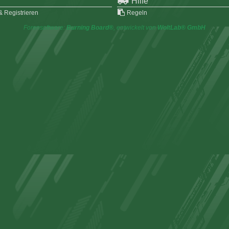
Hilfe
 Registrieren
Regeln
Forensoftware:
Burning Board®
, entwickelt von
WoltLab® GmbH