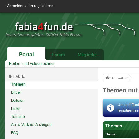
Anmelden oder registrieren
Portal
Forum
Mitglieder
Reifen- und Felgenrechner
INHALTE
Fabia4Fun
Themen
Themen mit
Bilder
Dateien
Um alle Funk
Links
registriert s
Termine
An- & Verkauf-Anzeigen
Themen
FAQ
Thema