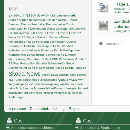
Frage zu
TAGS
hwegsch
-
Anbauteile
1.4 16V
1.4 TDI
16V
55kW
6y
ABS probleme
AHK
Aufkleber
BKY
Beifahrersitz
Bild der Woche
Bremse
Zündsch
Bremsen
Bremslichtschalter
Bremsscheibe
Combi
anlernen
Datenbank F4F
Demontage
Diesel
Domlager
Einparkhilfe
Soap_McTa
Elektrik-System
FFB
Fabia 1
Fabia 2
Fabia 3
Fabia 6Y
Fabia 6Y RS
Fabia II
Fabia III
Fabia rs
Federn
Fehlercodes
Felgen
Fensterheber
Folieren
Galerie
Fabia4Fun
Geräusche
Getriebe
Heckklappe
Hella
Hilfe
JVC
Kabelbaum
Kabelbruch
Kalender
Kombi
Konfigurator
Kraftstofffilter
Lenkgetriebe Servolenkung
Luftfilter
Microschalter
Motor
Neu
Notlauf
PDC
Parksensor
Portal
R5
RS
Rost
Roststellen
Schalter
Scheinwerfer
Servo
Servolenkung
Servoöl
Sitzheizung
Skoda
Skoda Fabia 6Y
Skoda News
Skoda-News
Spiegel
Steuerkette
TDI
Türen
Türschloss
Türverkleidung
Update
VCDS
VW
Wegfahrsperre
ZV
Zentralverriegelung
ausbauen
defekt
fabia
fabia4fun.de
fahrwerk
hifi
kofferraum
lautsprecher
mkl
nachrüsten
problem
radio
schloss
vorderachse
wechsel
Änderungen
Impressum
Datenschutzerklärung
Regeln
Gast
Gast
Anmelden oder registrieren
Anmelden & Registrieren