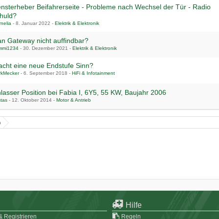
nsterheber Beifahrerseite - Probleme nach Wechsel der Tür - Radio
huld?
nelia
-
8. Januar 2022
-
Elektrik & Elektronik
n Gateway nicht auffindbar?
mmi1234
-
30. Dezember 2021
-
Elektrik & Elektronik
cht eine neue Endstufe Sinn?
rkMecker
-
6. September 2018
-
HiFi & Infotainment
1
lasser Position bei Fabia I, 6Y5, 55 KW, Baujahr 2006
tas
-
12. Oktober 2014
-
Motor & Antrieb
n
Hilfe
 Registrieren
Regeln