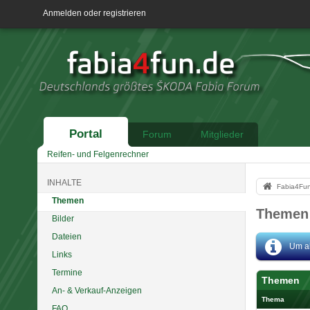
Anmelden oder registrieren
Portal
Forum
Mitglieder
Reifen- und Felgenrechner
INHALTE
Fabia4Fu
Themen
Themen 
Bilder
Dateien
Um al
Links
Termine
Themen
An- & Verkauf-Anzeigen
Thema
FAQ