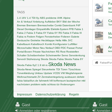
Fe
sc
TAGS
Sar
1.4 16V
1.4 TDI
6y
ABS probleme
AHK
Alpine
Ca
An & Verkauf
Anleitung
Aufkleber
BKY
Bild der Woche
To
Bremse
Bremsen
Bremsscheibe
Combi
Datenbank F4F
Diesel
Domlager
Einparkhilfe
Elektrik-System
FFB
Fabia 1
Fabia 2
Fabia 3
Fabia 6Y
Fabia 6Y RS
Fabia II
Fabia III
Ma
Fabia rs
Federn
Felgen
Fensterheber
Folieren
Galerie
Da
Geräusche
Getriebe
Heckklappe
Hella
Hilfe
JVC
Kabelbaum
Kabelbruch
Kombi
Konfigurator
Luftfilter
An
Microschalter
Motor
Neu
Notlauf
OBD
PDC
Passat
Portal
kes
Portal-Boxen
Private Nachrichten
RS
Rost
Roststellen
Schalter
Scheibenheber
Scheinwerfer
Servo
Servolenkung
Servoöl
Sitzheizung
Skoda
Skoda Fabia
Skoda Fabia 6Y
Fabia4Fu
Skoda News
Skoda Fabia 6y2 1.9 tdi rs
Skoda-News
Spiegel
Steuerkette
TDI
Türen
Türschloss
Türverkleidung
Umbau
Update
VCDS
VW
Wegfahrsperre
Weihnachtsmarkt
ZV
Zentralverriegelung
ausbauen
defekt
fabia
fabia4fun.de
fahrwerk
hifi
kofferraum
lautsprecher
mkl
nachrüsten
problem
radio
schloss
tür
Änderungen
Impressum
Datenschutzerklärung
Regeln
Gast
Gast
Anmelden oder registrieren
Anmelden &