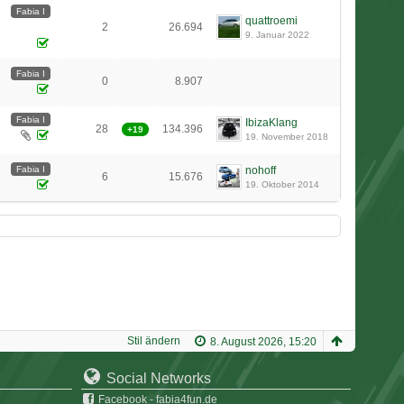
Fabia I
quattroemi
2
26.694
9. Januar 2022
Fabia I
0
8.907
Fabia I
IbizaKlang
28
134.396
+19
19. November 2018
2
Fabia I
nohoff
6
15.676
19. Oktober 2014
Stil ändern
8. August 2026, 15:20
Social Networks
Facebook - fabia4fun.de