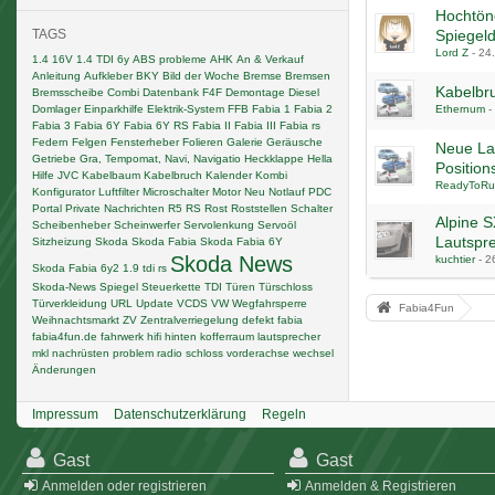
Hochtön
TAGS
Spiegeld
Lord Z
-
24
1.4 16V
1.4 TDI
6y
ABS probleme
AHK
An & Verkauf
Anleitung
Aufkleber
BKY
Bild der Woche
Bremse
Bremsen
Kabelbr
Bremsscheibe
Combi
Datenbank F4F
Demontage
Diesel
Domlager
Einparkhilfe
Elektrik-System
FFB
Fabia 1
Fabia 2
Ethernum
-
Fabia 3
Fabia 6Y
Fabia 6Y RS
Fabia II
Fabia III
Fabia rs
Federn
Felgen
Fensterheber
Folieren
Galerie
Geräusche
Neue La
Getriebe
Gra, Tempomat, Navi, Navigatio
Heckklappe
Hella
Positio
Hilfe
JVC
Kabelbaum
Kabelbruch
Kalender
Kombi
ReadyToRu
Konfigurator
Luftfilter
Microschalter
Motor
Neu
Notlauf
PDC
Portal
Private Nachrichten
R5
RS
Rost
Roststellen
Schalter
Alpine 
Scheibenheber
Scheinwerfer
Servolenkung
Servoöl
Lautspr
Sitzheizung
Skoda
Skoda Fabia
Skoda Fabia 6Y
Skoda News
kuchtier
-
2
Skoda Fabia 6y2 1.9 tdi rs
Skoda-News
Spiegel
Steuerkette
TDI
Türen
Türschloss
Türverkleidung
URL
Update
VCDS
VW
Wegfahrsperre
Fabia4Fun
Weihnachtsmarkt
ZV
Zentralverriegelung
defekt
fabia
fabia4fun.de
fahrwerk
hifi
hinten
kofferraum
lautsprecher
mkl
nachrüsten
problem
radio
schloss
vorderachse
wechsel
Änderungen
Impressum
Datenschutzerklärung
Regeln
Gast
Gast
Anmelden oder registrieren
Anmelden & Registrieren