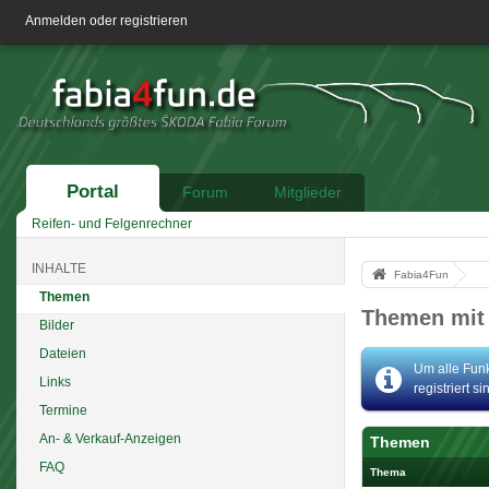
Anmelden oder registrieren
Portal
Forum
Mitglieder
Reifen- und Felgenrechner
INHALTE
Fabia4Fun
Themen
Themen mit 
Bilder
Dateien
Um alle Funk
Links
registriert s
Termine
An- & Verkauf-Anzeigen
Themen
FAQ
Thema