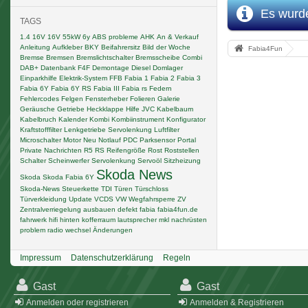
Es wurde
TAGS
1.4 16V
16V
55kW
6y
ABS probleme
AHK
An & Verkauf
Anleitung
Aufkleber
BKY
Beifahrersitz
Bild der Woche
Fabia4Fun
Bremse
Bremsen
Bremslichtschalter
Bremsscheibe
Combi
DAB+
Datenbank F4F
Demontage
Diesel
Domlager
Einparkhilfe
Elektrik-System
FFB
Fabia 1
Fabia 2
Fabia 3
Fabia 6Y
Fabia 6Y RS
Fabia III
Fabia rs
Federn
Fehlercodes
Felgen
Fensterheber
Folieren
Galerie
Geräusche
Getriebe
Heckklappe
Hilfe
JVC
Kabelbaum
Kabelbruch
Kalender
Kombi
Kombiinstrument
Konfigurator
Kraftstofffilter
Lenkgetriebe Servolenkung
Luftfilter
Microschalter
Motor
Neu
Notlauf
PDC
Parksensor
Portal
Private Nachrichten
R5
RS
Reifengröße
Rost
Roststellen
Schalter
Scheinwerfer
Servolenkung
Servoöl
Sitzheizung
Skoda News
Skoda
Skoda Fabia 6Y
Skoda-News
Steuerkette
TDI
Türen
Türschloss
Türverkleidung
Update
VCDS
VW
Wegfahrsperre
ZV
Zentralverriegelung
ausbauen
defekt
fabia
fabia4fun.de
fahrwerk
hifi
hinten
kofferraum
lautsprecher
mkl
nachrüsten
problem
radio
wechsel
Änderungen
Impressum
Datenschutzerklärung
Regeln
Gast
Gast
Anmelden oder registrieren
Anmelden & Registrieren