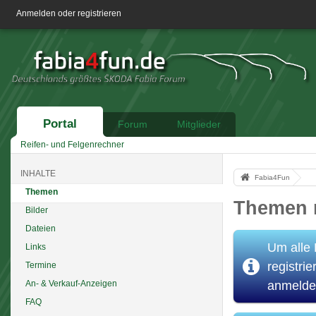
Anmelden oder registrieren
Portal
Forum
Mitglieder
Reifen- und Felgenrechner
INHALTE
Fabia4Fun
Themen
Themen 
Bilder
Dateien
Um alle 
Links
registrie
Termine
anmelde
An- & Verkauf-Anzeigen
FAQ