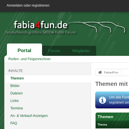
Anmelden oder registrieren
Portal
Forum
Mitglieder
Reifen- und Felgenrechner
INHALTE
Fabia4Fun
Themen
Themen mit
Bilder
Dateien
Um alle Funk
Links
registriert s
Termine
An- & Verkauf-Anzeigen
Themen
FAQ
Thema