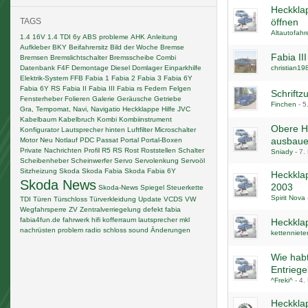
Heckklap
TAGS
öffnen
Altautofahr
1.4 16V
1.4 TDI
6y
ABS probleme
AHK
Anleitung
Aufkleber
BKY
Beifahrersitz
Bild der Woche
Bremse
Fabia II
Bremsen
Bremslichtschalter
Bremsscheibe
Combi
Datenbank F4F
Demontage
Diesel
Domlager
Einparkhilfe
christian19
Elektrik-System
FFB
Fabia 1
Fabia 2
Fabia 3
Fabia 6Y
Fabia 6Y RS
Fabia II
Fabia III
Fabia rs
Federn
Felgen
Schriftz
Fensterheber
Folieren
Galerie
Geräusche
Getriebe
Finchen
-
5
Gra, Tempomat, Navi, Navigatio
Heckklappe
Hilfe
JVC
Kabelbaum
Kabelbruch
Kombi
Kombiinstrument
Obere H
Konfigurator
Lautsprecher hinten
Luftfilter
Microschalter
ausbau
Motor
Neu
Notlauf
PDC
Passat
Portal
Portal-Boxen
Private Nachrichten
Profil
R5
RS
Rost
Roststellen
Schalter
Sniady
-
7.
Scheibenheber
Scheinwerfer
Servo
Servolenkung
Servoöl
Sitzheizung
Skoda
Skoda Fabia
Skoda Fabia 6Y
Heckkla
Skoda News
2003
Skoda-News
Spiegel
Steuerkette
Spirit Nova
TDI
Türen
Türschloss
Türverkleidung
Update
VCDS
VW
Wegfahrsperre
ZV
Zentralverriegelung
defekt
fabia
fabia4fun.de
fahrwerk
hifi
kofferraum
lautsprecher
mkl
Heckklap
nachrüsten
problem
radio
schloss
sound
Änderungen
kettenniete
Wie habt
Entrieg
^Freki^
-
4.
Heckkla