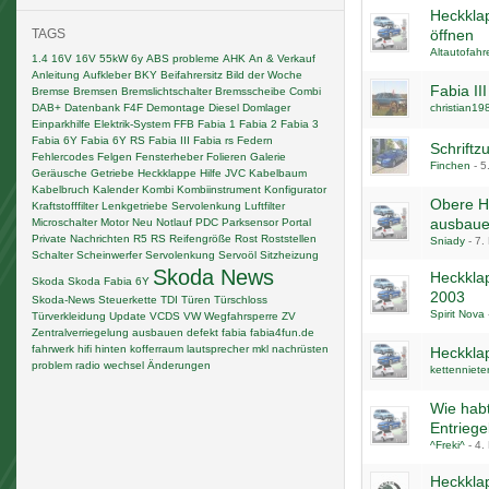
Heckklap
TAGS
öffnen
Altautofahr
1.4 16V
16V
55kW
6y
ABS probleme
AHK
An & Verkauf
Anleitung
Aufkleber
BKY
Beifahrersitz
Bild der Woche
Fabia II
Bremse
Bremsen
Bremslichtschalter
Bremsscheibe
Combi
DAB+
Datenbank F4F
Demontage
Diesel
Domlager
christian19
Einparkhilfe
Elektrik-System
FFB
Fabia 1
Fabia 2
Fabia 3
Fabia 6Y
Fabia 6Y RS
Fabia III
Fabia rs
Federn
Schriftz
Fehlercodes
Felgen
Fensterheber
Folieren
Galerie
Finchen
-
5
Geräusche
Getriebe
Heckklappe
Hilfe
JVC
Kabelbaum
Kabelbruch
Kalender
Kombi
Kombiinstrument
Konfigurator
Obere H
Kraftstofffilter
Lenkgetriebe Servolenkung
Luftfilter
ausbau
Microschalter
Motor
Neu
Notlauf
PDC
Parksensor
Portal
Private Nachrichten
R5
RS
Reifengröße
Rost
Roststellen
Sniady
-
7.
Schalter
Scheinwerfer
Servolenkung
Servoöl
Sitzheizung
Skoda News
Heckkla
Skoda
Skoda Fabia 6Y
2003
Skoda-News
Steuerkette
TDI
Türen
Türschloss
Spirit Nova
Türverkleidung
Update
VCDS
VW
Wegfahrsperre
ZV
Zentralverriegelung
ausbauen
defekt
fabia
fabia4fun.de
fahrwerk
hifi
hinten
kofferraum
lautsprecher
mkl
nachrüsten
Heckklap
problem
radio
wechsel
Änderungen
kettenniete
Wie habt
Entrieg
^Freki^
-
4.
Heckkla