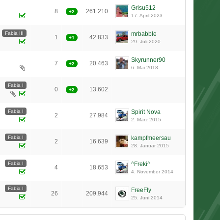
Grisu512
8
261.210
+2
17. April 2023
Fabia III
mrbabble
1
42.833
+1
29. Juli 2020
Skyrunner90
7
20.463
+2
6. Mai 2018
Fabia I
0
13.602
+2
Fabia I
Spirit Nova
2
27.984
2. März 2015
Fabia I
kampfmeersau
2
16.639
28. Januar 2015
Fabia I
^Freki^
4
18.653
4. November 2014
Fabia I
FreeFly
26
209.944
25. Juni 2014
1
2