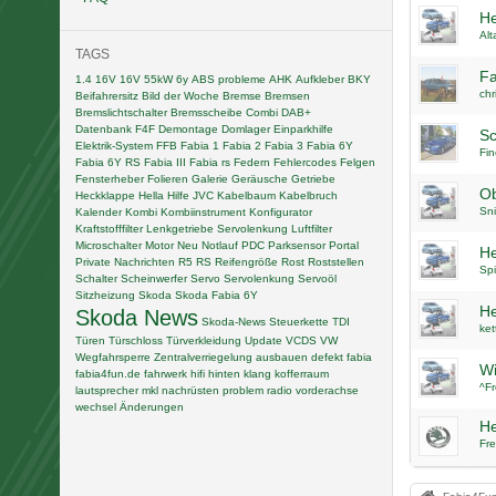
He
Alt
TAGS
Fa
1.4 16V
16V
55kW
6y
ABS probleme
AHK
Aufkleber
BKY
chr
Beifahrersitz
Bild der Woche
Bremse
Bremsen
Bremslichtschalter
Bremsscheibe
Combi
DAB+
Datenbank F4F
Demontage
Domlager
Einparkhilfe
Sc
Elektrik-System
FFB
Fabia 1
Fabia 2
Fabia 3
Fabia 6Y
Fi
Fabia 6Y RS
Fabia III
Fabia rs
Federn
Fehlercodes
Felgen
Fensterheber
Folieren
Galerie
Geräusche
Getriebe
Ob
Heckklappe
Hella
Hilfe
JVC
Kabelbaum
Kabelbruch
Sn
Kalender
Kombi
Kombiinstrument
Konfigurator
Kraftstofffilter
Lenkgetriebe Servolenkung
Luftfilter
Microschalter
Motor
Neu
Notlauf
PDC
Parksensor
Portal
He
Private Nachrichten
R5
RS
Reifengröße
Rost
Roststellen
Spi
Schalter
Scheinwerfer
Servo
Servolenkung
Servoöl
Sitzheizung
Skoda
Skoda Fabia 6Y
He
Skoda News
Skoda-News
Steuerkette
TDI
ket
Türen
Türschloss
Türverkleidung
Update
VCDS
VW
Wegfahrsperre
Zentralverriegelung
ausbauen
defekt
fabia
Wi
fabia4fun.de
fahrwerk
hifi
hinten
klang
kofferraum
^Fr
lautsprecher
mkl
nachrüsten
problem
radio
vorderachse
wechsel
Änderungen
He
Fre