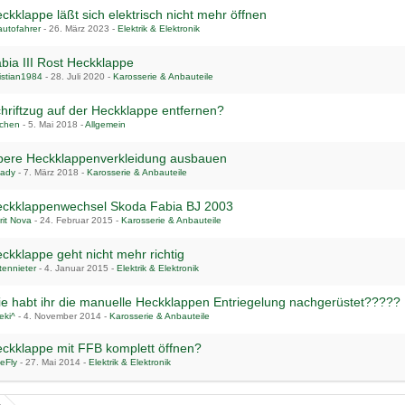
ckklappe läßt sich elektrisch nicht mehr öffnen
autofahrer
-
26. März 2023
-
Elektrik & Elektronik
bia III Rost Heckklappe
istian1984
-
28. Juli 2020
-
Karosserie & Anbauteile
hriftzug auf der Heckklappe entfernen?
nchen
-
5. Mai 2018
-
Allgemein
ere Heckklappenverkleidung ausbauen
iady
-
7. März 2018
-
Karosserie & Anbauteile
ckklappenwechsel Skoda Fabia BJ 2003
rit Nova
-
24. Februar 2015
-
Karosserie & Anbauteile
ckklappe geht nicht mehr richtig
tennieter
-
4. Januar 2015
-
Elektrik & Elektronik
e habt ihr die manuelle Heckklappen Entriegelung nachgerüstet?????
eki^
-
4. November 2014
-
Karosserie & Anbauteile
ckklappe mit FFB komplett öffnen?
eFly
-
27. Mai 2014
-
Elektrik & Elektronik