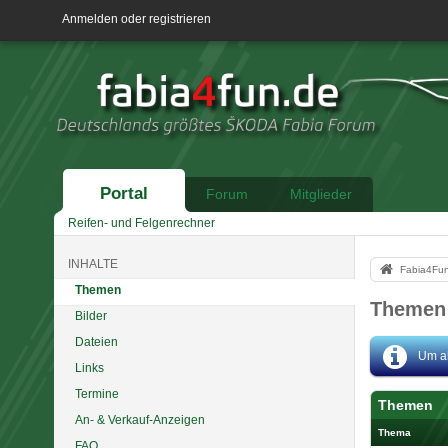
Anmelden oder registrieren
Portal
Forum
Mitglieder
Reifen- und Felgenrechner
INHALTE
Fabia4Fu
Themen
Themen 
Bilder
Dateien
Um al
Links
Termine
Themen
An- & Verkauf-Anzeigen
Thema
FAQ