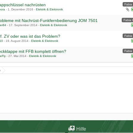
appschlüssel nachrüsten
Fabia 
pora
-
1. Dezember 2016
-
Elektrik & Elektronik
obleme mit Nachrüst-Funkfernbedienung JOM 7501
Fabia I
ler84
-
17. September 2014
-
Elektrik & Elektronik
f. ZV oder was ist das Problem?
Fabia 
.10
-
19. August 2014
-
Elektrik & Elektronik
ckklappe mit FFB komplett öffnen?
Fabia 
eFly
-
27. Mai 2014
-
Elektrik & Elektronik
1
2
n
Hilfe