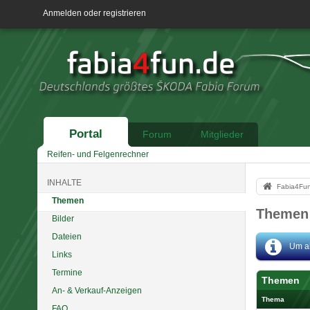
Anmelden oder registrieren
Portal
Forum
Mitglieder
Reifen- und Felgenrechner
INHALTE
Fabia4Fu
Themen
Themen 
Bilder
Dateien
Um al
Links
Termine
Themen
An- & Verkauf-Anzeigen
Thema
FAQ