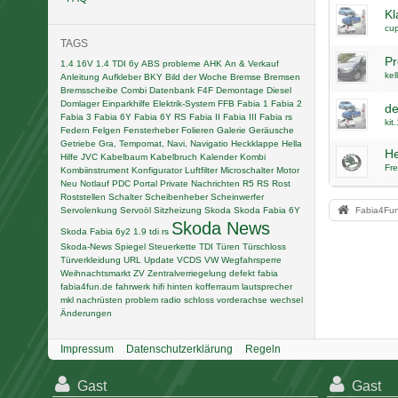
Kl
cu
TAGS
Pr
1.4 16V
1.4 TDI
6y
ABS probleme
AHK
An & Verkauf
kel
Anleitung
Aufkleber
BKY
Bild der Woche
Bremse
Bremsen
Bremsscheibe
Combi
Datenbank F4F
Demontage
Diesel
Domlager
Einparkhilfe
Elektrik-System
FFB
Fabia 1
Fabia 2
de
Fabia 3
Fabia 6Y
Fabia 6Y RS
Fabia II
Fabia III
Fabia rs
kit
Federn
Felgen
Fensterheber
Folieren
Galerie
Geräusche
Getriebe
Gra, Tempomat, Navi, Navigatio
Heckklappe
Hella
He
Hilfe
JVC
Kabelbaum
Kabelbruch
Kalender
Kombi
Fre
Kombiinstrument
Konfigurator
Luftfilter
Microschalter
Motor
Neu
Notlauf
PDC
Portal
Private Nachrichten
R5
RS
Rost
Roststellen
Schalter
Scheibenheber
Scheinwerfer
Servolenkung
Servoöl
Sitzheizung
Skoda
Skoda Fabia 6Y
Fabia4Fu
Skoda News
Skoda Fabia 6y2 1.9 tdi rs
Skoda-News
Spiegel
Steuerkette
TDI
Türen
Türschloss
Türverkleidung
URL
Update
VCDS
VW
Wegfahrsperre
Weihnachtsmarkt
ZV
Zentralverriegelung
defekt
fabia
fabia4fun.de
fahrwerk
hifi
hinten
kofferraum
lautsprecher
mkl
nachrüsten
problem
radio
schloss
vorderachse
wechsel
Änderungen
Impressum
Datenschutzerklärung
Regeln
Gast
Gast