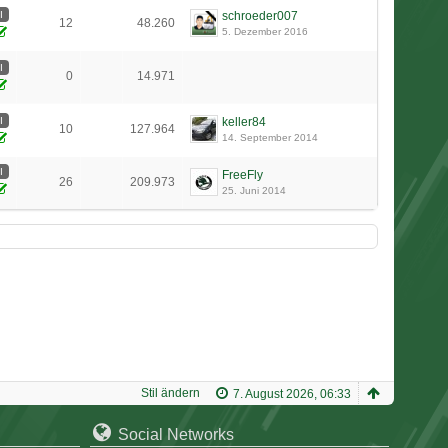
I
schroeder007
12
48.260
5. Dezember 2016
I
0
14.971
I
keller84
10
127.964
14. September 2014
I
FreeFly
26
209.973
25. Juni 2014
Stil ändern
7. August 2026, 06:33
Social Networks