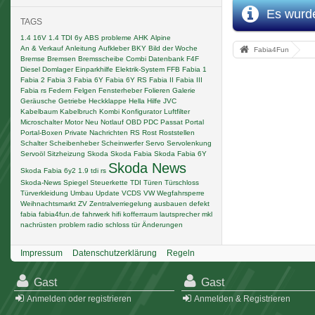
Es wurde
TAGS
1.4 16V
1.4 TDI
6y
ABS probleme
AHK
Alpine
An & Verkauf
Anleitung
Aufkleber
BKY
Bild der Woche
Fabia4Fun
Bremse
Bremsen
Bremsscheibe
Combi
Datenbank F4F
Diesel
Domlager
Einparkhilfe
Elektrik-System
FFB
Fabia 1
Fabia 2
Fabia 3
Fabia 6Y
Fabia 6Y RS
Fabia II
Fabia III
Fabia rs
Federn
Felgen
Fensterheber
Folieren
Galerie
Geräusche
Getriebe
Heckklappe
Hella
Hilfe
JVC
Kabelbaum
Kabelbruch
Kombi
Konfigurator
Luftfilter
Microschalter
Motor
Neu
Notlauf
OBD
PDC
Passat
Portal
Portal-Boxen
Private Nachrichten
RS
Rost
Roststellen
Schalter
Scheibenheber
Scheinwerfer
Servo
Servolenkung
Servoöl
Sitzheizung
Skoda
Skoda Fabia
Skoda Fabia 6Y
Skoda News
Skoda Fabia 6y2 1.9 tdi rs
Skoda-News
Spiegel
Steuerkette
TDI
Türen
Türschloss
Türverkleidung
Umbau
Update
VCDS
VW
Wegfahrsperre
Weihnachtsmarkt
ZV
Zentralverriegelung
ausbauen
defekt
fabia
fabia4fun.de
fahrwerk
hifi
kofferraum
lautsprecher
mkl
nachrüsten
problem
radio
schloss
tür
Änderungen
Impressum
Datenschutzerklärung
Regeln
Gast
Gast
Anmelden oder registrieren
Anmelden & Registrieren