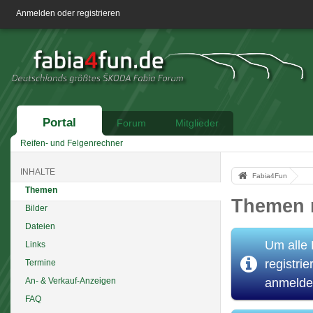
Anmelden oder registrieren
Portal
Forum
Mitglieder
Reifen- und Felgenrechner
INHALTE
Fabia4Fun
Themen
Themen 
Bilder
Dateien
Um alle 
Links
registrie
Termine
anmelde
An- & Verkauf-Anzeigen
FAQ