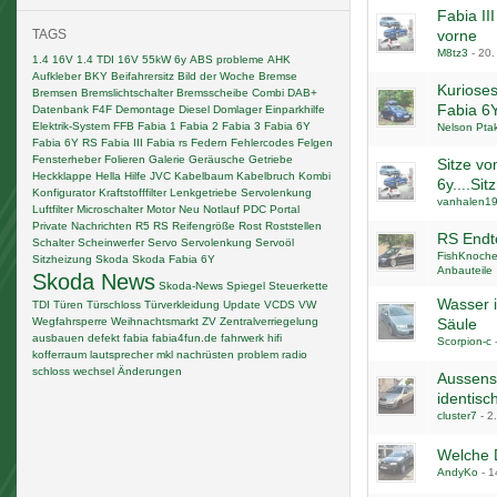
Fabia II
TAGS
vorne
M8tz3
-
20.
1.4 16V
1.4 TDI
16V
55kW
6y
ABS probleme
AHK
Aufkleber
BKY
Beifahrersitz
Bild der Woche
Bremse
Kuriose
Bremsen
Bremslichtschalter
Bremsscheibe
Combi
DAB+
Fabia 6Y
Datenbank F4F
Demontage
Diesel
Domlager
Einparkhilfe
Elektrik-System
FFB
Fabia 1
Fabia 2
Fabia 3
Fabia 6Y
Nelson Pta
Fabia 6Y RS
Fabia III
Fabia rs
Federn
Fehlercodes
Felgen
Fensterheber
Folieren
Galerie
Geräusche
Getriebe
Sitze vo
Heckklappe
Hella
Hilfe
JVC
Kabelbaum
Kabelbruch
Kombi
6y....Sit
Konfigurator
Kraftstofffilter
Lenkgetriebe Servolenkung
vanhalen1
Luftfilter
Microschalter
Motor
Neu
Notlauf
PDC
Portal
Private Nachrichten
R5
RS
Reifengröße
Rost
Roststellen
RS Endt
Schalter
Scheinwerfer
Servo
Servolenkung
Servoöl
FishKnoch
Sitzheizung
Skoda
Skoda Fabia 6Y
Anbauteile
Skoda News
Skoda-News
Spiegel
Steuerkette
Wasser 
TDI
Türen
Türschloss
Türverkleidung
Update
VCDS
VW
Wegfahrsperre
Weihnachtsmarkt
ZV
Zentralverriegelung
Säule
ausbauen
defekt
fabia
fabia4fun.de
fahrwerk
hifi
Scorpion-c
kofferraum
lautsprecher
mkl
nachrüsten
problem
radio
schloss
wechsel
Änderungen
Aussensp
identisc
cluster7
-
2
Welche 
AndyKo
-
1