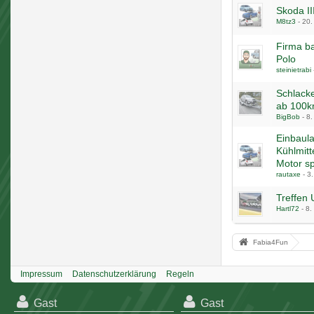
Skoda II
M8tz3
-
20.
Firma ba
Polo
steinietrabi
Schlacke
ab 100k
BigBob
-
8.
Einbaul
Kühlmitt
Motor sp
rautaxe
-
3.
Treffen
Hartl72
-
8.
Fabia4Fun
Impressum
Datenschutzerklärung
Regeln
Gast
Gast