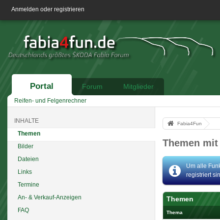
Anmelden oder registrieren
Portal
Forum
Mitglieder
Reifen- und Felgenrechner
INHALTE
Fabia4Fun
Themen
Themen mit 
Bilder
Dateien
Um alle Funk
Links
registriert s
Termine
An- & Verkauf-Anzeigen
Themen
FAQ
Thema