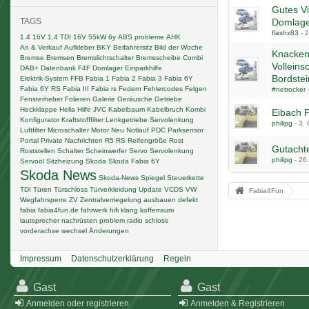
Gutes V
TAGS
Domlage
flashx83
-
2
1.4 16V
1.4 TDI
16V
55kW
6y
ABS probleme
AHK
An & Verkauf
Aufkleber
BKY
Beifahrersitz
Bild der Woche
Knacken
Bremse
Bremsen
Bremslichtschalter
Bremsscheibe
Combi
Volleins
DAB+
Datenbank F4F
Domlager
Einparkhilfe
Bordste
Elektrik-System
FFB
Fabia 1
Fabia 2
Fabia 3
Fabia 6Y
Fabia 6Y RS
Fabia III
Fabia rs
Federn
Fehlercodes
Felgen
#netrocker
Fensterheber
Folieren
Galerie
Geräusche
Getriebe
Heckklappe
Hella
Hilfe
JVC
Kabelbaum
Kabelbruch
Kombi
Eibach 
Konfigurator
Kraftstofffilter
Lenkgetriebe Servolenkung
philipg
-
3.
Luftfilter
Microschalter
Motor
Neu
Notlauf
PDC
Parksensor
Portal
Private Nachrichten
R5
RS
Reifengröße
Rost
Gutacht
Roststellen
Schalter
Scheinwerfer
Servo
Servolenkung
philipg
-
26
Servoöl
Sitzheizung
Skoda
Skoda Fabia 6Y
Skoda News
Skoda-News
Spiegel
Steuerkette
TDI
Türen
Türschloss
Türverkleidung
Update
VCDS
VW
Fabia4Fun
Wegfahrsperre
ZV
Zentralverriegelung
ausbauen
defekt
fabia
fabia4fun.de
fahrwerk
hifi
klang
kofferraum
lautsprecher
nachrüsten
problem
radio
schloss
vorderachse
wechsel
Änderungen
Impressum
Datenschutzerklärung
Regeln
Gast
Gast
Anmelden oder registrieren
Anmelden & Registrieren