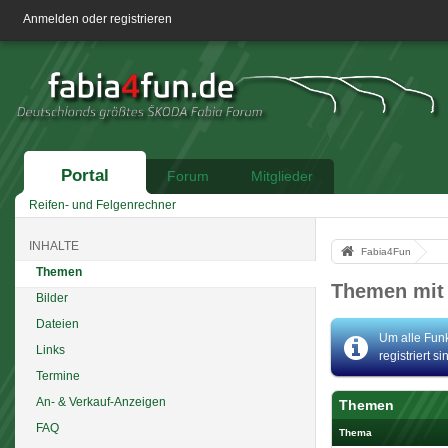
Anmelden oder registrieren
Portal
Forum
Mitglieder
Reifen- und Felgenrechner
INHALTE
Fabia4Fun
Themen
Themen mit
Bilder
Dateien
Um alle Funk
Links
registriert s
Termine
An- & Verkauf-Anzeigen
Themen
FAQ
Thema