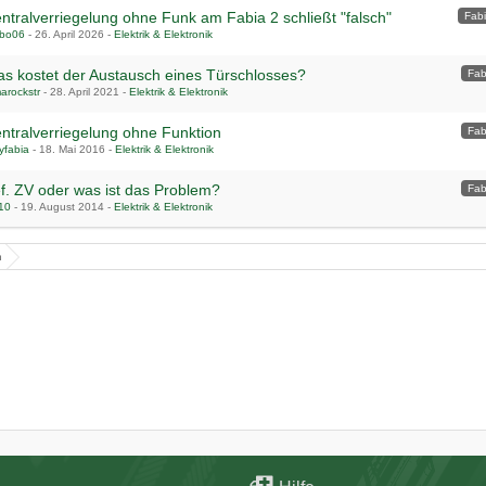
ntralverriegelung ohne Funk am Fabia 2 schließt "falsch"
Fabi
bo06
-
26. April 2026
-
Elektrik & Elektronik
s kostet der Austausch eines Türschlosses?
Fab
arockstr
-
28. April 2021
-
Elektrik & Elektronik
ntralverriegelung ohne Funktion
Fab
yfabia
-
18. Mai 2016
-
Elektrik & Elektronik
f. ZV oder was ist das Problem?
Fab
.10
-
19. August 2014
-
Elektrik & Elektronik
n