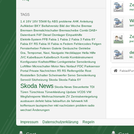
Ze
mo
TAGS
Wa
1.4 16V
16V
55kW
6y
ABS probleme
AHK
Anleitung
iam
Aufkleber
BKY
Beifahrersitz
Bild der Woche
Bremse
Bremsen
Bremslichtschalter
Bremsscheibe
Combi
DAB+
Datenbank F4F
Diesel
Domlager
Einparkhilfe
Ze
Elektrik-System
FFB
Fabia 1
Fabia 2
Fabia 3
Fabia 6Y
joe
Fabia 6Y RS
Fabia III
Fabia rs
Federn
Fehlercodes
Felgen
Fensterheber
Folieren
Galerie
Geräusche
Getriebe
de
Gra, Tempomat, Navi, Navigatio
Heckklappe
Hella
Hilfe
kit
JVC
Kabelbaum
Kabelbruch
Kombi
Kombiinstrument
Konfigurator
Kraftstofffilter
Lenkgetriebe Servolenkung
Luftfilter
Microschalter
Motor
Neu
Notlauf
PDC
Parksensor
Portal
Private Nachrichten
R5
RS
Reifengröße
Rost
Fabia4Fu
Roststellen
Schalter
Scheinwerfer
Servo
Servolenkung
Servoöl
Sitzheizung
Skoda
Skoda Fabia 6Y
Skoda News
Skoda-News
Steuerkette
TDI
Türen
Türschloss
Türverkleidung
Update
VCDS
VW
Wegfahrsperre
Weihnachtsmarkt
ZV
Zentralverriegelung
ausbauen
defekt
fabia
fabia4fun.de
fahrwerk
hifi
kofferraum
lautsprecher
mkl
nachrüsten
problem
radio
wechsel
Änderungen
Impressum
Datenschutzerklärung
Regeln