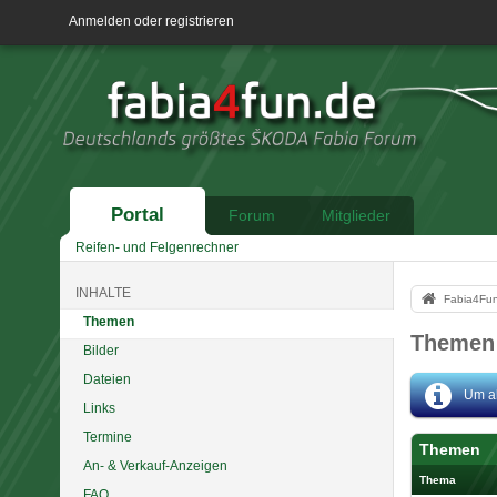
Anmelden oder registrieren
Portal
Forum
Mitglieder
Reifen- und Felgenrechner
INHALTE
Fabia4Fu
Themen
Themen 
Bilder
Dateien
Um al
Links
Termine
Themen
An- & Verkauf-Anzeigen
Thema
FAQ