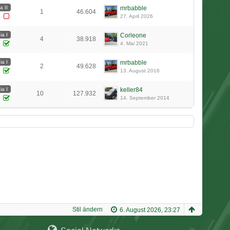
a II
mrbabble
1
46.604
27. April 2026
ia I
Corleone
4
38.918
4. Mai 2021
ia I
mrbabble
2
49.628
13. August 2016
ia I
keller84
10
127.932
14. September 2014
Stil ändern
6. August 2026, 23:27