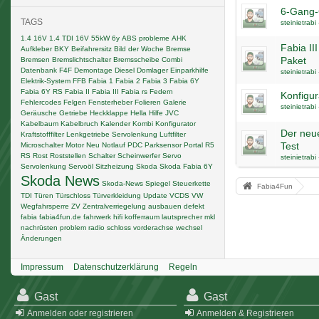
6-Gang-
TAGS
steinietrabi
1.4 16V
1.4 TDI
16V
55kW
6y
ABS probleme
AHK
Fabia II
Aufkleber
BKY
Beifahrersitz
Bild der Woche
Bremse
Paket
Bremsen
Bremslichtschalter
Bremsscheibe
Combi
Datenbank F4F
Demontage
Diesel
Domlager
Einparkhilfe
steinietrabi
Elektrik-System
FFB
Fabia 1
Fabia 2
Fabia 3
Fabia 6Y
Fabia 6Y RS
Fabia II
Fabia III
Fabia rs
Federn
Konfigur
Fehlercodes
Felgen
Fensterheber
Folieren
Galerie
steinietrabi
Geräusche
Getriebe
Heckklappe
Hella
Hilfe
JVC
Kabelbaum
Kabelbruch
Kalender
Kombi
Konfigurator
Der neue
Kraftstofffilter
Lenkgetriebe Servolenkung
Luftfilter
Test
Microschalter
Motor
Neu
Notlauf
PDC
Parksensor
Portal
R5
RS
Rost
Roststellen
Schalter
Scheinwerfer
Servo
steinietrabi
Servolenkung
Servoöl
Sitzheizung
Skoda
Skoda Fabia 6Y
Skoda News
Skoda-News
Spiegel
Steuerkette
Fabia4Fun
TDI
Türen
Türschloss
Türverkleidung
Update
VCDS
VW
Wegfahrsperre
ZV
Zentralverriegelung
ausbauen
defekt
fabia
fabia4fun.de
fahrwerk
hifi
kofferraum
lautsprecher
mkl
nachrüsten
problem
radio
schloss
vorderachse
wechsel
Änderungen
Impressum
Datenschutzerklärung
Regeln
Gast
Gast
Anmelden oder registrieren
Anmelden & Registrieren