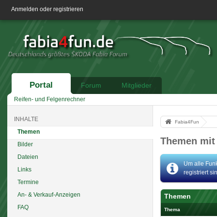
Anmelden oder registrieren
Portal
Forum
Mitglieder
Reifen- und Felgenrechner
INHALTE
Fabia4Fun
Themen
Themen mit 
Bilder
Dateien
Um alle Funk
Links
registriert s
Termine
An- & Verkauf-Anzeigen
Themen
FAQ
Thema