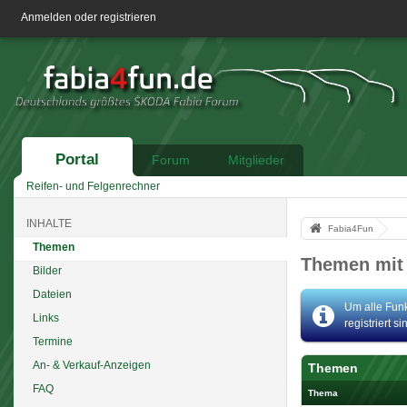
Anmelden oder registrieren
Portal
Forum
Mitglieder
Reifen- und Felgenrechner
INHALTE
Fabia4Fun
Themen
Themen mit
Bilder
Dateien
Um alle Funk
Links
registriert s
Termine
An- & Verkauf-Anzeigen
Themen
FAQ
Thema