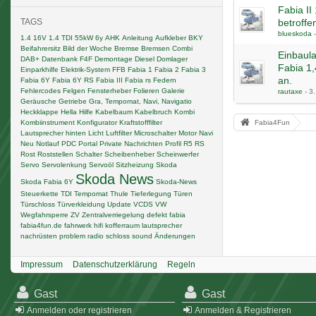
Fabia II
TAGS
betroffe
blueskoda
1.4 16V
1.4 TDI
55kW
6y
AHK
Anleitung
Aufkleber
BKY
Beifahrersitz
Bild der Woche
Bremse
Bremsen
Combi
Einbaul
DAB+
Datenbank F4F
Demontage
Diesel
Domlager
Fabia 1,
Einparkhilfe
Elektrik-System
FFB
Fabia 1
Fabia 2
Fabia 3
an.
Fabia 6Y
Fabia 6Y RS
Fabia III
Fabia rs
Federn
Fehlercodes
Felgen
Fensterheber
Folieren
Galerie
rautaxe
-
3.
Geräusche
Getriebe
Gra, Tempomat, Navi, Navigatio
Heckklappe
Hella
Hilfe
Kabelbaum
Kabelbruch
Kombi
Kombiinstrument
Konfigurator
Kraftstofffilter
Fabia4Fun
Lautsprecher hinten
Licht
Luftfilter
Microschalter
Motor
Navi
Neu
Notlauf
PDC
Portal
Private Nachrichten
Profil
R5
RS
Rost
Roststellen
Schalter
Scheibenheber
Scheinwerfer
Servo
Servolenkung
Servoöl
Sitzheizung
Skoda
Skoda News
Skoda Fabia 6Y
Skoda-News
Steuerkette
TDI
Tempomat
Thule
Tieferlegung
Türen
Türschloss
Türverkleidung
Update
VCDS
VW
Wegfahrsperre
ZV
Zentralverriegelung
defekt
fabia
fabia4fun.de
fahrwerk
hifi
kofferraum
lautsprecher
nachrüsten
problem
radio
schloss
sound
Änderungen
Impressum
Datenschutzerklärung
Regeln
Gast
Gast
Anmelden oder registrieren
Anmelden & Registrieren