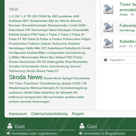
Türen fa
TAGS
ermüdet
Xealo
-
30.
1.4 16V
1.4 TDI
16V
55kW
6y
ABS probleme
AHK
Aufkleber
BKY
Beifahrersitz
Bild der Woche
Bremse
Fahrertü
Bremsen
Bremslichtschalter
Bremsscheibe
Combi
DAB+
Datenbank F4F
Demontage
Diesel
Domlager
Einparkhilfe
Gentlehag
Elektrik-System
FFB
Fabia 1
Fabia 2
Fabia 3
Fabia 6Y
Fabia 6Y RS
Fabia III
Fabia rs
Federn
Fehlercodes
Felgen
Kabelbru
Fensterheber
Folieren
Galerie
Geräusche
Getriebe
juepi -
22. 
Heckklappe
Hella
Hilfe
JVC
Kabelbaum
Kabelbruch
Kombi
Konfigurator
Kraftstofffilter
Lenkgetriebe Servolenkung
Luftfilter
Microschalter
Motor
Neu
Notlauf
PDC
Portal
Fabia4Fun
Private Nachrichten
R5
RS
Reifengröße
Rost
Roststellen
Schalter
Scheinwerfer
Servo
Servolenkung
Servoöl
Sitzheizung
Skoda
Skoda Fabia 6Y
Skoda News
Skoda-News
Spiegel
Steuerkette
TDI
Türen
Türschloss
Türverkleidung
Update
VCDS
VW
Wegfahrsperre
Weihnachtsmarkt
ZV
Zentralverriegelung
ausbauen
defekt
fabia
fabia4fun.de
fahrwerk
hifi
kofferraum
lautsprecher
mkl
nachrüsten
problem
radio
schloss
wechsel
Änderungen
Impressum
Datenschutzerklärung
Regeln
Gast
Gast
Anmelden oder registrieren
Anmelden & Registrieren