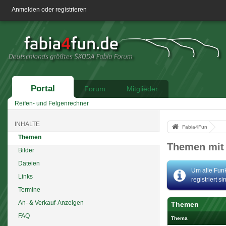
Anmelden oder registrieren
Portal
Forum
Mitglieder
Reifen- und Felgenrechner
INHALTE
Fabia4Fun
Themen
Themen mit
Bilder
Dateien
Um alle Funk
Links
registriert s
Termine
An- & Verkauf-Anzeigen
Themen
FAQ
Thema