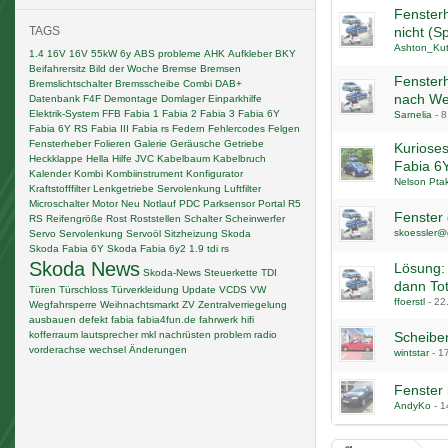
Fenster
TAGS
nicht (S
Ashton_Kut
1.4 16V
16V
55kW
6y
ABS probleme
AHK
Aufkleber
BKY
Beifahrersitz
Bild der Woche
Bremse
Bremsen
Fensterh
Bremslichtschalter
Bremsscheibe
Combi
DAB+
nach Wec
Datenbank F4F
Demontage
Domlager
Einparkhilfe
Elektrik-System
FFB
Fabia 1
Fabia 2
Fabia 3
Fabia 6Y
Sarnelia
-
8
Fabia 6Y RS
Fabia III
Fabia rs
Federn
Fehlercodes
Felgen
Fensterheber
Folieren
Galerie
Geräusche
Getriebe
Kuriose
Heckklappe
Hella
Hilfe
JVC
Kabelbaum
Kabelbruch
Fabia 6Y
Kalender
Kombi
Kombiinstrument
Konfigurator
Nelson Pta
Kraftstofffilter
Lenkgetriebe Servolenkung
Luftfilter
Microschalter
Motor
Neu
Notlauf
PDC
Parksensor
Portal
R5
Fenster 
RS
Reifengröße
Rost
Roststellen
Schalter
Scheinwerfer
skoessler@
Servo
Servolenkung
Servoöl
Sitzheizung
Skoda
Skoda Fabia 6Y
Skoda Fabia 6y2 1.9 tdi rs
Skoda News
Lösung: 
Skoda-News
Steuerkette
TDI
dann Tot
Türen
Türschloss
Türverkleidung
Update
VCDS
VW
ffoerstl
-
22
Wegfahrsperre
Weihnachtsmarkt
ZV
Zentralverriegelung
ausbauen
defekt
fabia
fabia4fun.de
fahrwerk
hifi
kofferraum
lautsprecher
mkl
nachrüsten
problem
radio
Scheibe
vorderachse
wechsel
Änderungen
wintstar
-
1
Fenster
AndyKo
-
1