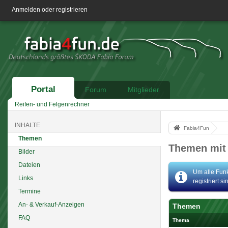
Anmelden oder registrieren
Portal
Forum
Mitglieder
Reifen- und Felgenrechner
INHALTE
Fabia4Fun
Themen
Themen mit 
Bilder
Dateien
Um alle Funk
Links
registriert s
Termine
An- & Verkauf-Anzeigen
Themen
FAQ
Thema