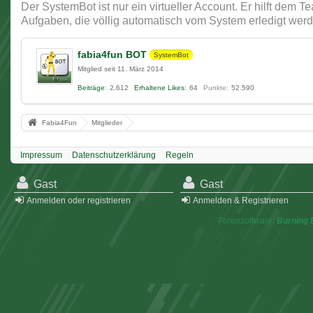
Der SystemBot ist nur ein virtueller Account. Er hilft dem 
Aufgaben, die völlig automatisch vom System erledigt werd
fabia4fun BOT
SystemBot
Mitglied seit 11. März 2014
Beiträge
2.612
Erhaltene Likes
64
Punkte
52.590
Fabia4Fun
Mitglieder
Impressum
Datenschutzerklärung
Regeln
Gast
Gast
Anmelden oder registrieren
Anmelden & Registrieren
Forensoftware:
Burning