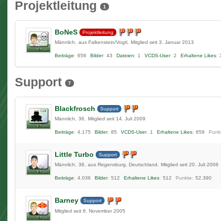
Projektleitung
1
BoNeS
Projektleitung
Männlich
aus Falkenstein/Vogtl
Mitglied seit 3. Januar 2013
Beiträge
656
Bilder
43
Dateien
1
VCDS-User
2
Erhaltene Likes
Support
7
Blackfrosch
Support
Männlich
36
Mitglied seit 14. Juli 2009
Beiträge
4.175
Bilder
85
VCDS-User
1
Erhaltene Likes
859
Punk
Little Turbo
Support
Männlich
38
aus Regensburg, Deutschland
Mitglied seit 20. Juli 2006
Beiträge
4.036
Bilder
512
Erhaltene Likes
512
Punkte
52.390
Barney
Support
Mitglied seit 6. November 2005