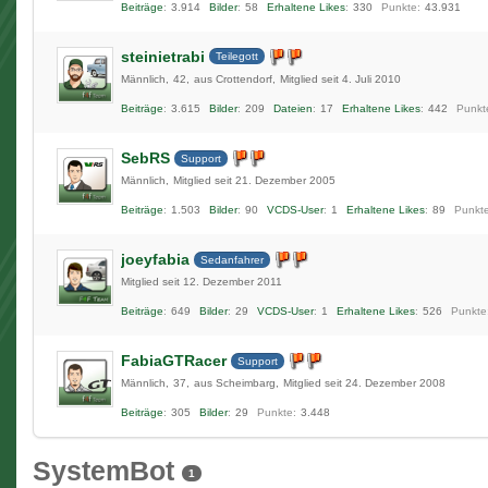
Beiträge
3.914
Bilder
58
Erhaltene Likes
330
Punkte
43.931
steinietrabi
Teilegott
Männlich
42
aus Crottendorf
Mitglied seit 4. Juli 2010
Beiträge
3.615
Bilder
209
Dateien
17
Erhaltene Likes
442
Punkt
SebRS
Support
Männlich
Mitglied seit 21. Dezember 2005
Beiträge
1.503
Bilder
90
VCDS-User
1
Erhaltene Likes
89
Punkt
joeyfabia
Sedanfahrer
Mitglied seit 12. Dezember 2011
Beiträge
649
Bilder
29
VCDS-User
1
Erhaltene Likes
526
Punkte
FabiaGTRacer
Support
Männlich
37
aus Scheimbarg
Mitglied seit 24. Dezember 2008
Beiträge
305
Bilder
29
Punkte
3.448
SystemBot
1