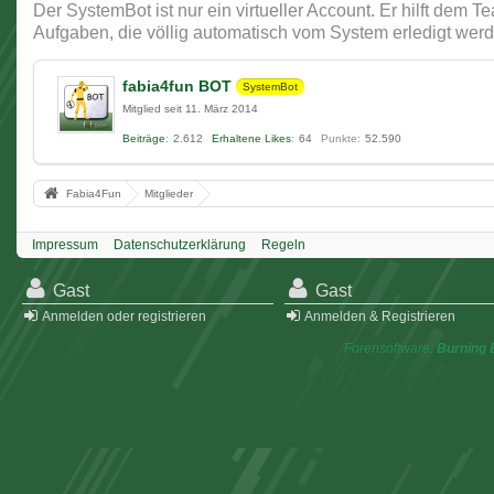
Der SystemBot ist nur ein virtueller Account. Er hilft dem 
Aufgaben, die völlig automatisch vom System erledigt werd
fabia4fun BOT
SystemBot
Mitglied seit 11. März 2014
Beiträge
2.612
Erhaltene Likes
64
Punkte
52.590
Fabia4Fun
Mitglieder
Impressum
Datenschutzerklärung
Regeln
Gast
Gast
Anmelden oder registrieren
Anmelden & Registrieren
Forensoftware:
Burning