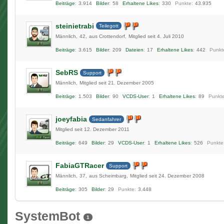
Beiträge
3.914
Bilder
58
Erhaltene Likes
330
Punkte
43.935
steinietrabi
Teilegott
Männlich
42
aus Crottendorf
Mitglied seit 4. Juli 2010
Beiträge
3.615
Bilder
209
Dateien
17
Erhaltene Likes
442
Punkt
SebRS
Support
Männlich
Mitglied seit 21. Dezember 2005
Beiträge
1.503
Bilder
90
VCDS-User
1
Erhaltene Likes
89
Punkt
joeyfabia
Sedanfahrer
Mitglied seit 12. Dezember 2011
Beiträge
649
Bilder
29
VCDS-User
1
Erhaltene Likes
526
Punkte
FabiaGTRacer
Support
Männlich
37
aus Scheimbarg
Mitglied seit 24. Dezember 2008
Beiträge
305
Bilder
29
Punkte
3.448
SystemBot
1