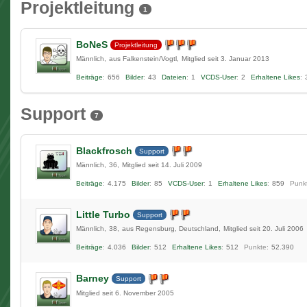
Projektleitung
1
BoNeS
Projektleitung
Männlich
aus Falkenstein/Vogtl
Mitglied seit 3. Januar 2013
Beiträge
656
Bilder
43
Dateien
1
VCDS-User
2
Erhaltene Likes
Support
7
Blackfrosch
Support
Männlich
36
Mitglied seit 14. Juli 2009
Beiträge
4.175
Bilder
85
VCDS-User
1
Erhaltene Likes
859
Punk
Little Turbo
Support
Männlich
38
aus Regensburg, Deutschland
Mitglied seit 20. Juli 2006
Beiträge
4.036
Bilder
512
Erhaltene Likes
512
Punkte
52.390
Barney
Support
Mitglied seit 6. November 2005