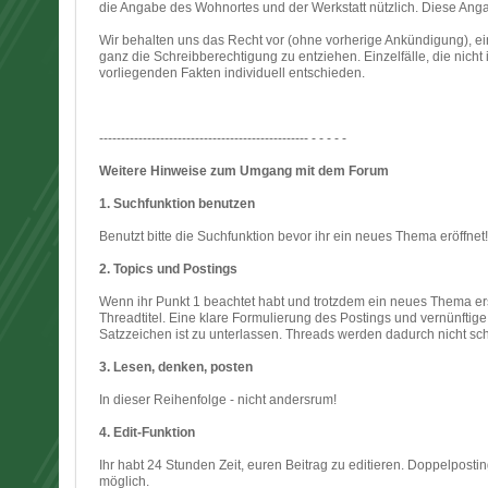
die Angabe des Wohnortes und der Werkstatt nützlich. Diese Angab
Wir behalten uns das Recht vor (ohne vorherige Ankündigung), ei
ganz die Schreibberechtigung zu entziehen. Einzelfälle, die nic
vorliegenden Fakten individuell entschieden.
------------------------------------------------ - - - - -
Weitere Hinweise zum Umgang mit dem Forum
1. Suchfunktion benutzen
Benutzt bitte die Suchfunktion bevor ihr ein neues Thema eröffne
2. Topics und Postings
Wenn ihr Punkt 1 beachtet habt und trotzdem ein neues Thema ers
Threadtitel. Eine klare Formulierung des Postings und vernünftig
Satzzeichen ist zu unterlassen. Threads werden dadurch nicht sch
3. Lesen, denken, posten
In dieser Reihenfolge - nicht andersrum!
4. Edit-Funktion
Ihr habt 24 Stunden Zeit, euren Beitrag zu editieren. Doppelposti
möglich.