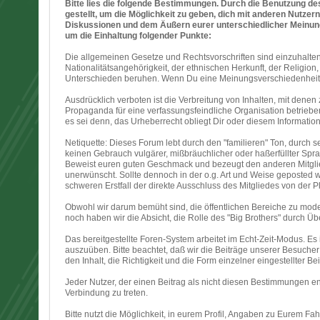
Bitte lies die folgende Bestimmungen. Durch die Benutzung d
gestellt, um die Möglichkeit zu geben, dich mit anderen Nutze
Diskussionen und dem Äußern eurer unterschiedlicher Meinungen
um die Einhaltung folgender Punkte:
Die allgemeinen Gesetze und Rechtsvorschriften sind einzuhalten.
Nationalitätsangehörigkeit, der ethnischen Herkunft, der Religio
Unterschieden beruhen. Wenn Du eine Meinungsverschiedenheit mi
Ausdrücklich verboten ist die Verbreitung von Inhalten, mit den
Propaganda für eine verfassungsfeindliche Organisation betrieben 
es sei denn, das Urheberrecht obliegt Dir oder diesem Informatio
Netiquette: Dieses Forum lebt durch den "familieren" Ton, durch
keinen Gebrauch vulgärer, mißbräuchlicher oder haßerfüllter Spr
Beweist euren guten Geschmack und bezeugt den anderen Mitgli
unerwünscht. Sollte dennoch in der o.g. Art und Weise geposted
schweren Erstfall der direkte Ausschluss des Mitgliedes von der Pl
Obwohl wir darum bemüht sind, die öffentlichen Bereiche zu moder
noch haben wir die Absicht, die Rolle des "Big Brothers" durch
Das bereitgestellte Foren-System arbeitet im Echt-Zeit-Modus. Es i
auszuüben. Bitte beachtet, daß wir die Beiträge unserer Besuche
den Inhalt, die Richtigkeit und die Form einzelner eingestellter Bei
Jeder Nutzer, der einen Beitrag als nicht diesen Bestimmungen ent
Verbindung zu treten.
Bitte nutzt die Möglichkeit, in eurem Profil, Angaben zu Eurem Fa