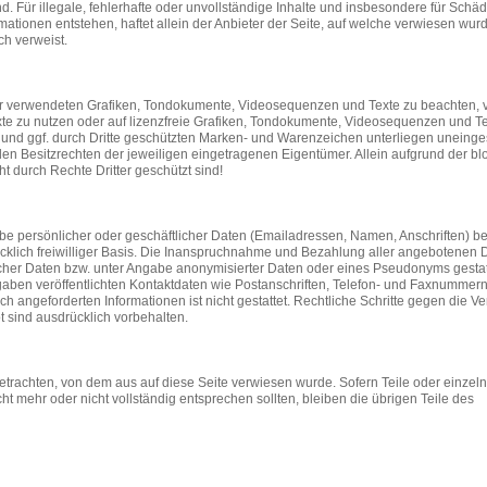
d. Für illegale, fehlerhafte oder unvollständige Inhalte und insbesondere für Schäd
tionen entstehen, haftet allein der Anbieter der Seite, auf welche verwiesen wurd
ch verweist.
e der verwendeten Grafiken, Tondokumente, Videosequenzen und Texte zu beachten, 
xte zu nutzen oder auf lizenzfreie Grafiken, Tondokumente, Videosequenzen und T
 und ggf. durch Dritte geschützten Marken- und Warenzeichen unterliegen uneinge
n Besitzrechten der jeweiligen eingetragenen Eigentümer. Allein aufgrund der bl
t durch Rechte Dritter geschützt sind!
be persönlicher oder geschäftlicher Daten (Emailadressen, Namen, Anschriften) be
ücklich freiwilliger Basis. Die Inanspruchnahme und Bezahlung aller angebotenen D
cher Daten bzw. unter Angabe anonymisierter Daten oder eines Pseudonyms gestatt
ben veröffentlichten Kontaktdaten wie Postanschriften, Telefon- und Faxnummer
 angeforderten Informationen ist nicht gestattet. Rechtliche Schritte gegen die V
sind ausdrücklich vorbehalten.
betrachten, von dem aus auf diese Seite verwiesen wurde. Sofern Teile oder einzel
t mehr oder nicht vollständig entsprechen sollten, bleiben die übrigen Teile des