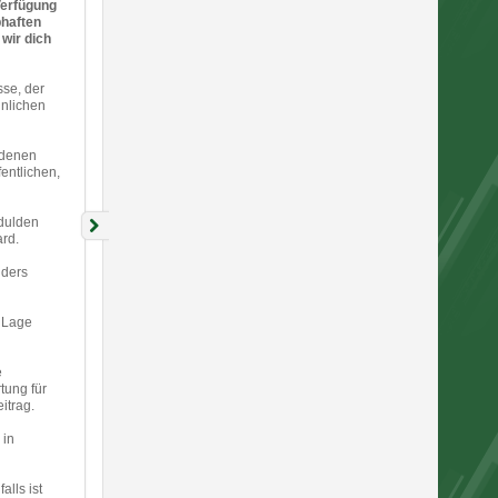
Verfügung
bhaften
wir dich
sse, der
hnlichen
 denen
entlichen,
 dulden
rd.
d
nders
r Lage
e
tung für
itrag.
 in
lls ist