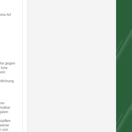
ine Art
üche gegen
 bzw.
kein
ntlichung
ine
umutbar
egalen
nüpften
rweise
n von