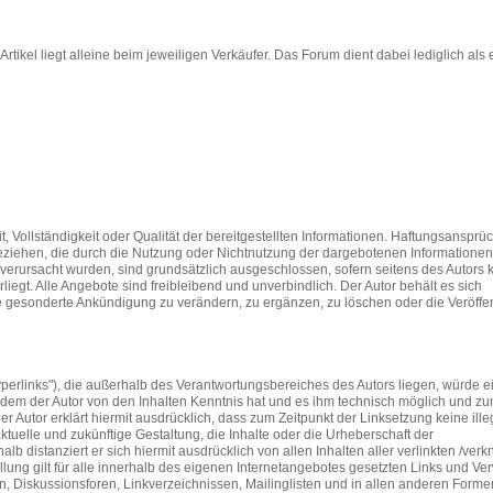
ikel liegt alleine beim jeweiligen Verkäufer. Das Forum dient dabei lediglich als e
it, Vollständigkeit oder Qualität der bereitgestellten Informationen. Haftungsanspr
 beziehen, die durch die Nutzung oder Nichtnutzung der dargebotenen Informationen
 verursacht wurden, sind grundsätzlich ausgeschlossen, sofern seitens des Autors 
iegt. Alle Angebote sind freibleibend und unverbindlich. Der Autor behält es sich
e gesonderte Ankündigung zu verändern, zu ergänzen, zu löschen oder die Veröffe
perlinks"), die außerhalb des Verantwortungsbereiches des Autors liegen, würde e
 in dem der Autor von den Inhalten Kenntnis hat und es ihm technisch möglich und z
er Autor erklärt hiermit ausdrücklich, dass zum Zeitpunkt der Linksetzung keine ill
ktuelle und zukünftige Gestaltung, die Inhalte oder die Urheberschaft der
alb distanziert er sich hiermit ausdrücklich von allen Inhalten aller verlinkten /verk
llung gilt für alle innerhalb des eigenen Internetangebotes gesetzten Links und Ve
n, Diskussionsforen, Linkverzeichnissen, Mailinglisten und in allen anderen Forme