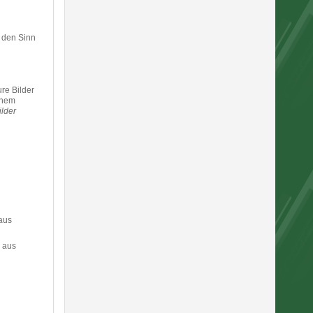
g den Sinn
ure Bilder
enem
ilder
 aus
e aus