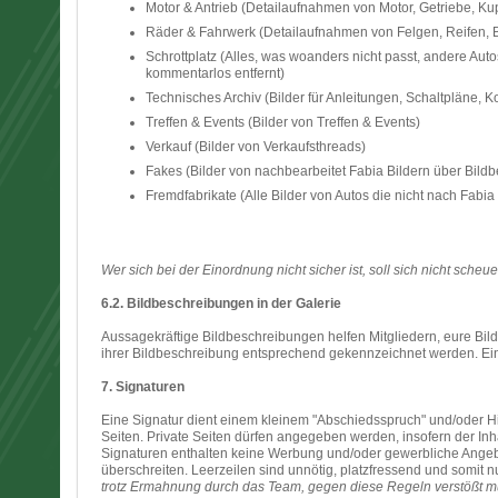
Motor & Antrieb (Detailaufnahmen von Motor, Getriebe, Kup
Räder & Fahrwerk (Detailaufnahmen von Felgen, Reifen, B
Schrottplatz (Alles, was woanders nicht passt, andere Aut
kommentarlos entfernt)
Technisches Archiv (Bilder für Anleitungen, Schaltpläne, K
Treffen & Events (Bilder von Treffen & Events)
Verkauf (Bilder von Verkaufsthreads)
Fakes (Bilder von nachbearbeitet Fabia Bildern über Bil
Fremdfabrikate (Alle Bilder von Autos die nicht nach Fabi
Wer sich bei der Einordnung nicht sicher ist, soll sich nicht sche
6.2. Bildbeschreibungen in der Galerie
Aussagekräftige Bildbeschreibungen helfen Mitgliedern, eure Bild
ihrer Bildbeschreibung entsprechend gekennzeichnet werden. Ein Li
7. Signaturen
Eine Signatur dient einem kleinem "Abschiedsspruch" und/oder Hi
Seiten. Private Seiten dürfen angegeben werden, insofern der Inh
Signaturen enthalten keine Werbung und/oder gewerbliche Angebote
überschreiten. Leerzeilen sind unnötig, platzfressend und somit n
trotz Ermahnung durch das Team, gegen diese Regeln verstößt mu