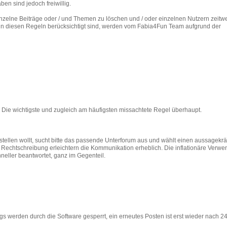
en sind jedoch freiwillig.
nzelne Beiträge oder / und Themen zu löschen und / oder einzelnen Nutzern zeitw
ht in diesen Regeln berücksichtigt sind, werden vom Fabia4Fun Team aufgrund der
t! Die wichtigste und zugleich am häufigsten missachtete Regel überhaupt.
tellen wollt, sucht bitte das passende Unterforum aus und wählt einen aussagekrä
e Rechtschreibung erleichtern die Kommunikation erheblich. Die inflationäre Verw
neller beantwortet, ganz im Gegenteil.
ngs werden durch die Software gesperrt, ein erneutes Posten ist erst wieder nach 