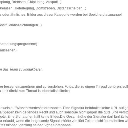
plung, Bremsen, Chiptuning, Auspuff...)
remsen, Tieferlegung, Domstreben, Distanzscheiben...)
os oder ähnliches. Bilder aus dieser Kategorie werden bei Speicherplatzmangel
onstruktionszeichnungen...)
dbearbeitungsprogramme)
a aussehen)
uen das Team zu kontaktieren.
er besser einzuordnen und zu verstehen. Fotos, die zu einem Thread gehören, soll
nk direkt zum Thread ist ebenfalls hilfreich.
nweis auf Wissenswertes/Interessantes. Eine Signatur beinhaltet keine URL auf g
alt gegen kein geltendes Recht und auch sonstwie nicht gegen die gute Sitte verstö
. Eine Signatur enthält keine Bilder.Die Gesamthöhe der Signatur darf fünf Zeile
ur erlaubt, wenn die insgesamte Signaturhöhe von fünf Zeilen nicht überschritten w
ss mit der Sperrung seiner Signatur rechnen!