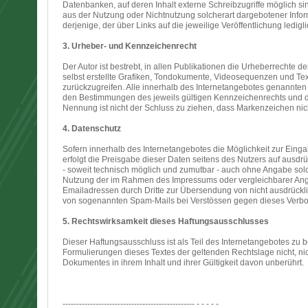
Datenbanken, auf deren Inhalt externe Schreibzugriffe möglich sin
aus der Nutzung oder Nichtnutzung solcherart dargebotener Informa
derjenige, der über Links auf die jeweilige Veröffentlichung ledigli
3. Urheber- und Kennzeichenrecht
Der Autor ist bestrebt, in allen Publikationen die Urheberrecht
selbst erstellte Grafiken, Tondokumente, Videosequenzen und Te
zurückzugreifen. Alle innerhalb des Internetangebotes genannten
den Bestimmungen des jeweils gültigen Kennzeichenrechts und de
Nennung ist nicht der Schluss zu ziehen, dass Markenzeichen nich
4. Datenschutz
Sofern innerhalb des Internetangebotes die Möglichkeit zur Einga
erfolgt die Preisgabe dieser Daten seitens des Nutzers auf ausdr
- soweit technisch möglich und zumutbar - auch ohne Angabe sol
Nutzung der im Rahmen des Impressums oder vergleichbarer Anga
Emailadressen durch Dritte zur Übersendung von nicht ausdrücklich
von sogenannten Spam-Mails bei Verstössen gegen dieses Verbot 
5. Rechtswirksamkeit dieses Haftungsausschlusses
Dieser Haftungsausschluss ist als Teil des Internetangebotes zu 
Formulierungen dieses Textes der geltenden Rechtslage nicht, nich
Dokumentes in ihrem Inhalt und ihrer Gültigkeit davon unberührt.
------------------------------------------------ - - - - -