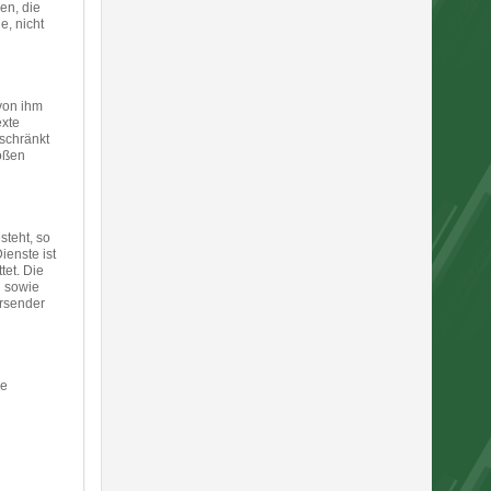
en, die
e, nicht
von ihm
exte
schränkt
oßen
steht, so
ienste ist
et. Die
n sowie
ersender
ne