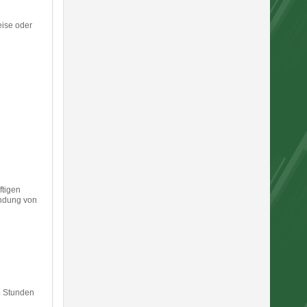
eise oder
ftigen
endung von
24 Stunden