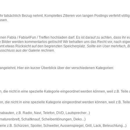
ihr tatsächlich Bezug nehmt. Komplettes Zitieren von langen Postings verfehlt völli
ssen.
inen Fabia / Fabia4Fun / Treffen hochladen darf. Es ist darauf zu achten, dass ihr e
rte Bilder werden kommentarlos gelöscht! Wir behalten uns das Recht vor, nach eig
hmt etwas Rücksicht auf den begrenzten Speicherplatz.
Sollte ein User mehrfach, B
Ausschluss aus der Galerie rechnen.
angelehnt. Hier ein kurzer Überblick über der verschiedenen Kategorien:
die nicht in eine spezielle Kategorie eingeordnet werden können, weil z.B. Teile
, die nicht in eine spezielle Kategorie eingeordnet werden können, weil z.B. Teil
Umabauten, z.B. Radio, Navi, Telefon, DVD, Lautsprecher...)
 Armaturenbrett, Schaltknauf, Scheibentönungen, Deko...)
e z.B. Schürzen, Spoiler, Schweller, Aussenspiegel, Grill, Lack, Beleuchtung...)