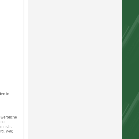
ten in
ewerbliche
sst.
n nicht
ird.
Wer,