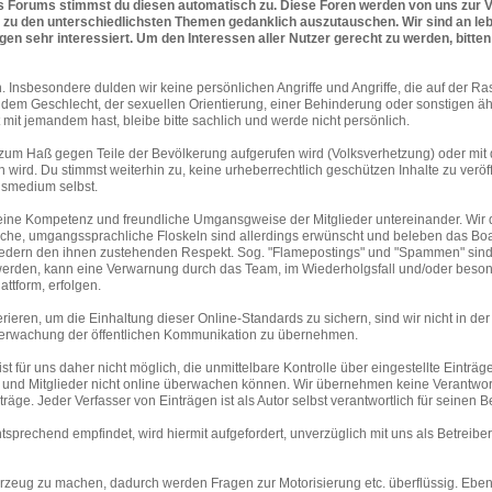
es Forums stimmst du diesen automatisch zu. Diese Foren werden von uns zur 
rn zu den unterschiedlichsten Themen gedanklich auszutauschen. Wir sind an le
 sehr interessiert. Um den Interessen aller Nutzer gerecht zu werden, bitten 
 Insbesondere dulden wir keine persönlichen Angriffe und Angriffe, die auf der Ra
n, dem Geschlecht, der sexuellen Orientierung, einer Behinderung oder sonstigen ä
t jemandem hast, bleibe bitte sachlich und werde nicht persönlich.
en zum Haß gegen Teile der Bevölkerung aufgerufen wird (Volksverhetzung) oder mit
wird. Du stimmst weiterhin zu, keine urheberrechtlich geschützen Inhalte zu veröff
nsmedium selbst.
 seine Kompetenz und freundliche Umgansgweise der Mitglieder untereinander. Wir
ache, umgangssprachliche Floskeln sind allerdings erwünscht und beleben das Boa
edern den ihnen zustehenden Respekt. Sog. "Flamepostings" und "Spammen" sin
 werden, kann eine Verwarnung durch das Team, im Wiederholgsfall und/oder beso
attform, erfolgen.
ieren, um die Einhaltung dieser Online-Standards zu sichern, sind wir nicht in de
 Überwachung der öffentlichen Kommunikation zu übernehmen.
st für uns daher nicht möglich, die unmittelbare Kontrolle über eingestellte Einträg
r und Mitglieder nicht online überwachen können. Wir übernehmen keine Verantwor
träge. Jeder Verfasser von Einträgen ist als Autor selbst verantwortlich für seinen Be
sprechend empfindet, wird hiermit aufgefordert, unverzüglich mit uns als Betreiber
hrzeug zu machen, dadurch werden Fragen zur Motorisierung etc. überflüssig. Ebenfa