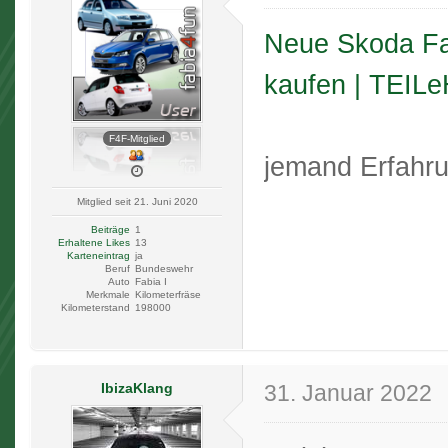
Neue Skoda Fab
kaufen | TEIL
F4F-Mitglied
jemand Erfahr
Mitglied seit 21. Juni 2020
Beiträge
1
Erhaltene Likes
13
Karteneintrag
ja
Beruf
Bundeswehr
Auto
Fabia I
Merkmale
Kilometerfräse
Kilometerstand
198000
IbizaKlang
31. Januar 2022