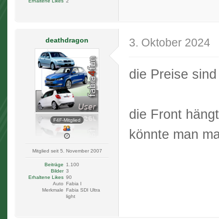
Erhaltene Likes
2
deathdragon
3. Oktober 2024
die Preise sin
die Front häng
F4F-Mitglied
könnte man ma
Mitglied seit 5. November 2007
Beiträge
1.100
Bilder
3
Erhaltene Likes
90
Auto
Fabia I
Merkmale
Fabia SDI Ultra
light