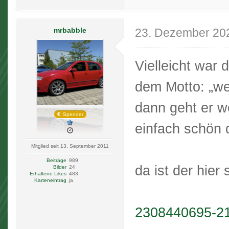
mrbabble
23. Dezember 20
Vielleicht war
dem Motto: „wen
dann geht er w
Spender
einfach schön 
Mitglied seit 13. September 2011
Beiträge
989
da ist der hier
Bilder
24
Erhaltene Likes
483
Karteneintrag
ja
2308440695-2