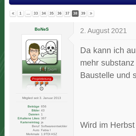
1
…
33
34
35
36
37
38
39
BoNeS
2. August 2021
Da kann ich au
mehr substanz 
Baustelle und s
Projektleitung
Mitglied seit 3. Januar 2013
Beiträge
656
Bilder
43
Dateien
1
Erhaltene Likes
367
Wird im Herbst
Karteneintrag
ja
Beruf
Softwareentwickler
Auto
Fabia I
Merkmale
1.9TDI ASZ