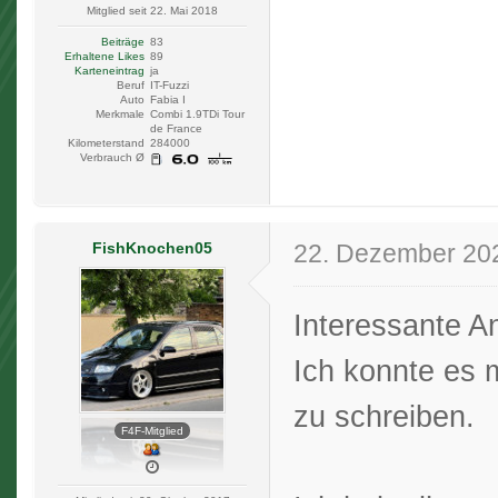
Mitglied seit 22. Mai 2018
Beiträge
83
Erhaltene Likes
89
Karteneintrag
ja
Beruf
IT-Fuzzi
Auto
Fabia I
Merkmale
Combi 1.9TDi Tour
de France
Kilometerstand
284000
Verbrauch Ø
FishKnochen05
22. Dezember 20
Interessante A
Ich konnte es 
zu schreiben.
F4F-Mitglied