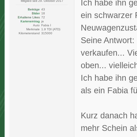
Ich habe ihn g
Mitglied seit 29. Oktober 2017
Beiträge
43
ein schwarzer
Bilder
18
Erhaltene Likes
72
Karteneintrag
ja
Neuwagenzusta
Auto
Fabia I
Merkmale
1.9 TDI (ATD)
Kilometerstand
315000
Seine Antwort: "
verkaufen... Vi
oben... vielleic
Ich habe ihn ge
als ein Fabia f
Kurz danach ha
mehr Schein al