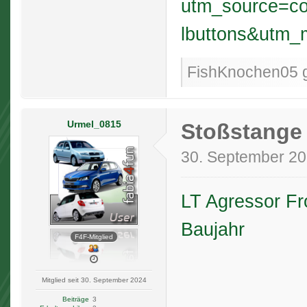
utm_source=c
lbuttons&utm_
FishKnochen05 ge
Urmel_0815
Stoßstange
30. September 2
LT Agressor Fr
Baujahr
F4F-Mitglied
Mitglied seit 30. September 2024
Beiträge
3