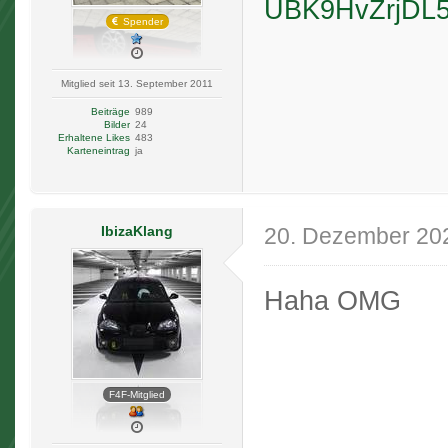
UBK9HvZrjDL5
Spender
Mitglied seit 13. September 2011
Beiträge
989
Bilder
24
Erhaltene Likes
483
Karteneintrag
ja
IbizaKlang
20. Dezember 20
Haha OMG
F4F-Mitglied