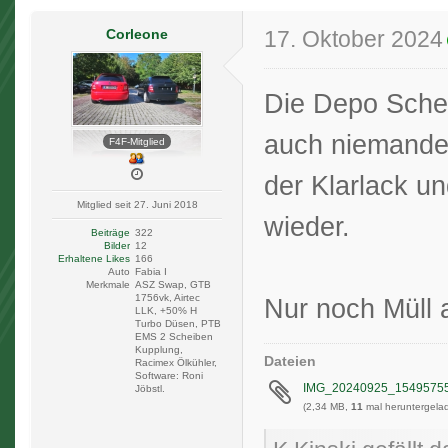
Corleone
17. Oktober 2024
Die Depo Schei
auch niemanden
F4F-Mitglied
der Klarlack un
Mitglied seit 27. Juni 2018
wieder.
Beiträge
322
Bilder
12
Erhaltene Likes
166
Auto
Fabia I
Merkmale
ASZ Swap, GTB
1756vk, Airtec
Nur noch Müll 
LLK, +50% H
Turbo Düsen, PTB
EMS 2 Scheiben
Kupplung,
Dateien
Racimex Ölkühler,
Software: Roni
IMG_20240925_1549575
Jöbstl.
(2,34 MB,
11
mal heruntergelad