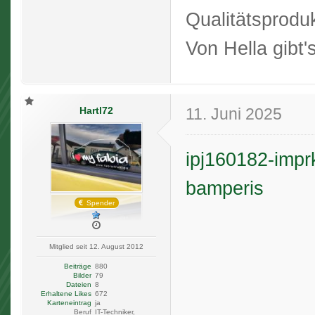
Qualitätsproduk
Von Hella gibt'
Hartl72
11. Juni 2025
ipj160182-impr
bamperis
Spender
Mitglied seit 12. August 2012
Beiträge
880
Bilder
79
Dateien
8
Erhaltene Likes
672
Karteneintrag
ja
Beruf
IT-Techniker,