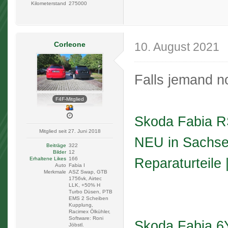
Kilometerstand
275000
Corleone
10. August 2021
Falls jemand n
F4F-Mitglied
Skoda Fabia R
Mitglied seit 27. Juni 2018
NEU in Sachse
Beiträge
322
Bilder
12
Reparaturteile
Erhaltene Likes
166
Auto
Fabia I
Merkmale
ASZ Swap, GTB
1756vk, Airtec
LLK, +50% H
Turbo Düsen, PTB
EMS 2 Scheiben
Kupplung,
Racimex Ölkühler,
Software: Roni
Skoda Fabia 6
Jöbstl.