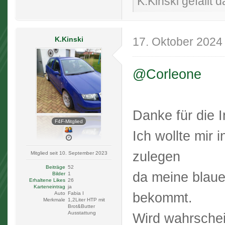
K.Kinski gefällt d
K.Kinski
17. Oktober 2024
@Corleone
Danke für die 
F4F-Mitglied
Ich wollte mir 
zulegen
Mitglied seit 10. September 2023
Beiträge
52
da meine blaue
Bilder
1
Erhaltene Likes
26
Karteneintrag
ja
bekommt.
Auto
Fabia I
Merkmale
1,2Liter HTP mit
Brot&Butter
Ausstattung
Wird wahrschei