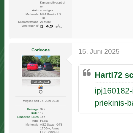
Kunststoffverarbei
ter
Auto
sonstiges
Merkmale
MK4 Kombi 1.9
TDI
Kilometerstand
215000
Verbrauch Ø
Corleone
15. Juni 2025
Hartl72 s
F4F-Mitglied
ipj160182
priekinis-
Mitglied seit 27. Juni 2018
Beiträge
322
Bilder
12
Erhaltene Likes
166
Auto
Fabia I
Merkmale
ASZ Swap, GTB
1756vk, Airtec
LLK, +50% H