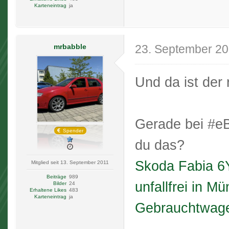
Karteneintrag
ja
mrbabble
23. September 2
Und da ist der
Gerade bei #eB
Spender
du das?
Skoda Fabia 6
Mitglied seit 13. September 2011
Beiträge
989
unfallfrei in M
Bilder
24
Erhaltene Likes
483
Karteneintrag
ja
Gebrauchtwage