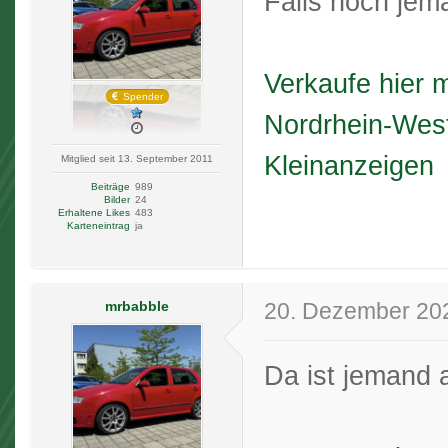
Falls noch jem
Verkaufe hier 
Spender
Nordrhein-West
Kleinanzeigen
Mitglied seit 13. September 2011
Beiträge
989
Bilder
24
Erhaltene Likes
483
Karteneintrag
ja
mrbabble
20. Dezember 20
Da ist jemand a