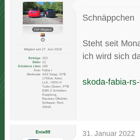
Schnäppchen
F4F-Mitglied
Steht seit Mon
Mitglied seit 27. Juni 2018
ich wird sich d
Beiträge
322
Bilder
12
Erhaltene Likes
166
Auto
Fabia I
Merkmale
ASZ Swap, GTB
1756vk, Airtec
skoda-fabia-rs
LLK, +50% H
Turbo Düsen, PTB
EMS 2 Scheiben
Kupplung,
Racimex Ölkühler,
Software: Roni
Jöbstl.
Ente89
31. Januar 2022