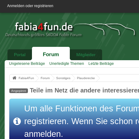
Anmelden oder registrieren
Forum
Portal
Mitglieder
Ungelesene Beiträge
Unerledigte Themen
Letzte Beiträge
Fabia4Fun
Forum
Sonstiges
Plauderecke
Teile im Netz die andere interessier
Angepinnt
Um alle Funktionen des Forums
registrieren. Wenn Sie schon re
anmelden.