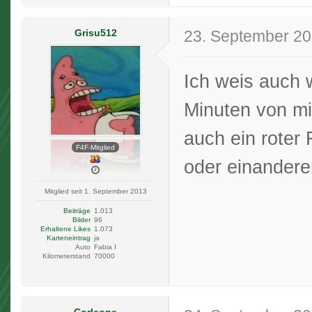
Grisu512
23. September 2
Ich weis auch 
Minuten von mir
auch ein roter 
F4F-Mitglied
oder einandere
Mitglied seit 1. September 2013
Beiträge
1.013
Bilder
96
Erhaltene Likes
1.073
Karteneintrag
ja
Auto
Fabia I
Kilometerstand
70000
Corleone