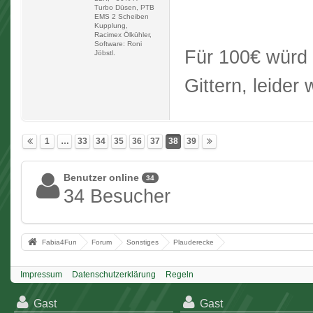
Turbo Düsen, PTB
EMS 2 Scheiben
Kupplung,
Racimex Ölkühler,
Software: Roni
Für 100€ würd i
Jöbstl.
Gittern, leider
1
…
33
34
35
36
37
38
39
Benutzer online
34
34 Besucher
Fabia4Fun
Forum
Sonstiges
Plauderecke
Impressum
Datenschutzerklärung
Regeln
Gast
Gast