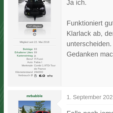
Ja ich.
Funktioniert gu
F4F-Mitglied
Klarlack ab, de
unterscheiden.
Mitglied seit 22. Mai 2018
Beiträge
83
Gedanken mach
Erhaltene Likes
89
Karteneintrag
ja
Beruf
IT-Fuzzi
Auto
Fabia I
Merkmale
Combi 1.9TDi Tour
de France
Kilometerstand
284000
Verbrauch Ø
mrbabble
1. September 20