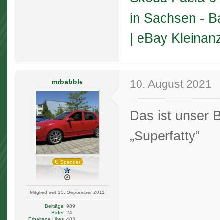
in Sachsen - B
| eBay Kleinan
mrbabble
10. August 2021
Das ist unser
„Superfatty“
Spender
Mitglied seit 13. September 2011
Beiträge
989
Bilder
24
Erhaltene Likes
483