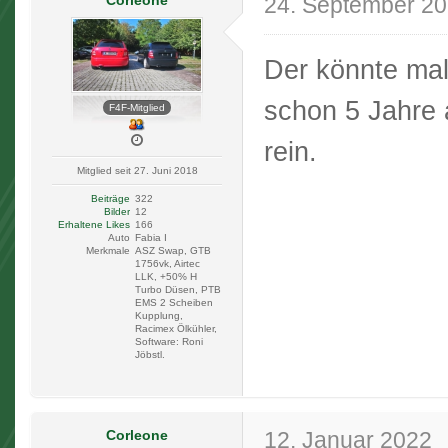
24. September 2
Der könnte mal 
schon 5 Jahre a
F4F-Mitglied
rein.
Mitglied seit 27. Juni 2018
Beiträge
322
Bilder
12
Erhaltene Likes
166
Auto
Fabia I
Merkmale
ASZ Swap, GTB
1756vk, Airtec
LLK, +50% H
Turbo Düsen, PTB
EMS 2 Scheiben
Kupplung,
Racimex Ölkühler,
Software: Roni
Jöbstl.
Corleone
12. Januar 2022