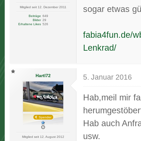
sogar etwas gü
Mitglied seit 12. Dezember 2011
Beiträge
649
Bilder
29
Erhaltene Likes
526
fabia4fun.de/
Lenkrad/
Hartl72
5. Januar 2016
Hab,meil mir fa
herumgestöbert
Spender
Hab auch Anfra
usw.
Mitglied seit 12. August 2012