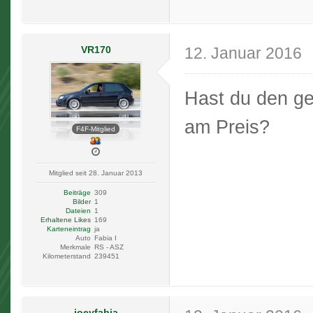
VR170
12. Januar 2016
Hast du den ge
am Preis?
F4F-Mitglied
Mitglied seit 28. Januar 2013
Beiträge
309
Bilder
1
Dateien
1
Erhaltene Likes
169
Karteneintrag
ja
Auto
Fabia I
Merkmale
RS - ASZ
Kilometerstand
239451
joeyfabia