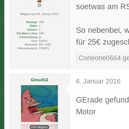
soetwas am RS
Mitglied seit 28. Januar 2013
Beiträge
309
Bilder
1
So nebenbei, w
Dateien
1
Erhaltene Likes
169
Karteneintrag
ja
für 25€ zugesc
Auto
Fabia I
Merkmale
RS - ASZ
Kilometerstand
239451
Corleone0664 gef
Grisu512
6. Januar 2016
GErade gefund
Motor
F4F-Mitglied