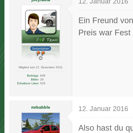
12. Januar 2016
Ein Freund von
Preis war Fest 
Sedanfahrer
Mitglied seit 12. Dezember 2011
Beiträge
649
Bilder
29
Erhaltene Likes
526
mrbabble
12. Januar 2016
Also hast du qu