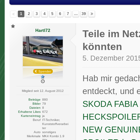
1
2
3
4
5
6
7
…
39
Hartl72
Teile im Net
könnten
5. Dezember 201
Spender
Hab mir gedac
entdeckt, und e
Mitglied seit 12. August 2012
Beiträge
880
SKODA FABIA
Bilder
79
Dateien
8
Erhaltene Likes
672
HECKSPOILER 
Karteneintrag
ja
Beruf
IT-Techniker,
Kunststoffverarbei
NEW GENUINE
ter
Auto
sonstiges
Merkmale
MK4 Kombi 1.9