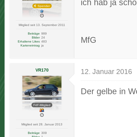
ich hab ja sch
Spender
Mitglied seit 13. September 2011
Beiträge
989
MfG
Bilder
24
Erhaltene Likes
483
Karteneintrag
ja
VR170
12. Januar 2016
Der gelbe in W
F4F-Mitglied
Mitglied seit 28. Januar 2013
Beiträge
309
Bilder
1