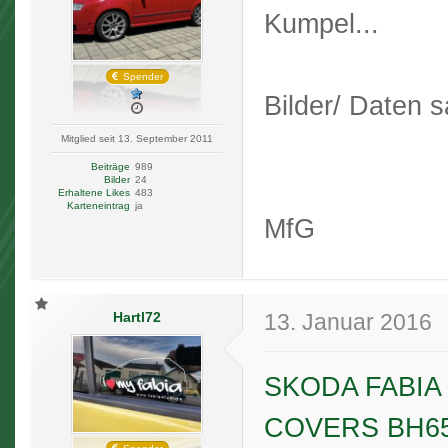
Kumpel...
Spender
Bilder/ Daten 
Mitglied seit 13. September 2011
Beiträge
989
Bilder
24
Erhaltene Likes
483
Karteneintrag
ja
MfG
Hartl72
13. Januar 2016
SKODA FABIA
COVERS BH657