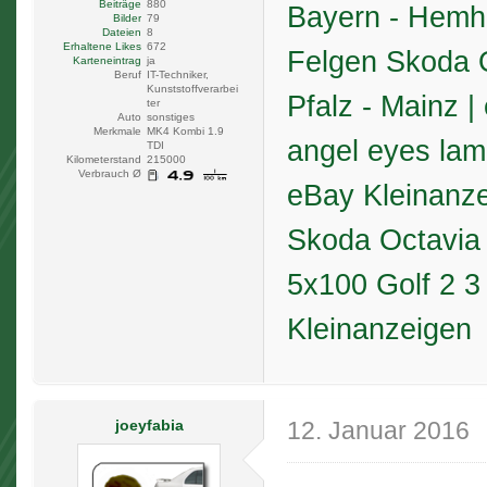
Beiträge
880
Bayern - Hemho
Bilder
79
Dateien
8
Erhaltene Likes
672
Felgen Skoda O
Karteneintrag
ja
Beruf
IT-Techniker,
Kunststoffverarbei
Pfalz - Mainz 
ter
Auto
sonstiges
Merkmale
MK4 Kombi 1.9
angel eyes lam
TDI
Kilometerstand
215000
Verbrauch Ø
eBay Kleinanz
Skoda Octavia 
5x100 Golf 2 3
Kleinanzeigen
joeyfabia
12. Januar 2016