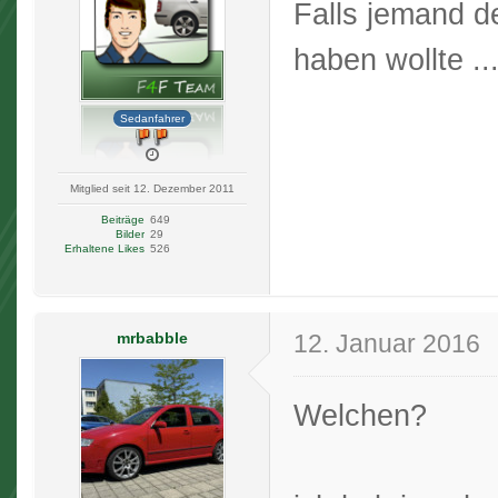
Falls jemand d
haben wollte ..
Sedanfahrer
Mitglied seit 12. Dezember 2011
Beiträge
649
Bilder
29
Erhaltene Likes
526
mrbabble
12. Januar 2016
Welchen?