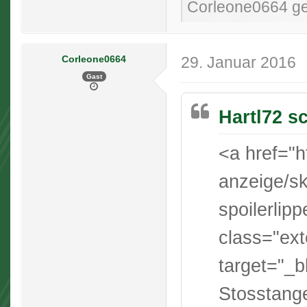
Corleone0664 gef
Corleone0664
29. Januar 2016
Gast
Hartl72 s
<a href="h
anzeige/sk
spoilerlip
class="ext
target="_b
Stosstange