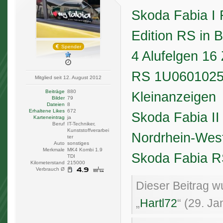
Skoda Fabia I 
Edition RS in 
Spender
4 Alufelgen 16
RS 1U0601025L 
Mitglied seit 12. August 2012
Beiträge
880
Kleinanzeigen
Bilder
79
Dateien
8
Erhaltene Likes
672
Skoda Fabia II 
Karteneintrag
ja
Beruf
IT-Techniker,
Kunststoffverarbei
Nordrhein-West
ter
Auto
sonstiges
Merkmale
MK4 Kombi 1.9
Skoda Fabia R
TDI
Kilometerstand
215000
Verbrauch Ø
Dieser Beitrag wu
„
Hartl72
“ (
29. Ja