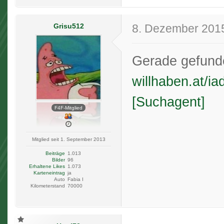
Grisu512
8. Dezember 201
Gerade gefunde
willhaben.at/
[Suchagent]
F4F-Mitglied
Mitglied seit 1. September 2013
Beiträge
1.013
Bilder
96
Erhaltene Likes
1.073
Karteneintrag
ja
Auto
Fabia I
Kilometerstand
70000