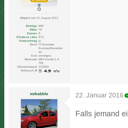
Spender
Mitglied seit 12. August 2012
Beiträge
880
Bilder
79
Dateien
8
Erhaltene Likes
672
Karteneintrag
ja
Beruf
IT-Techniker,
Kunststoffverarbei
ter
Auto
sonstiges
Merkmale
MK4 Kombi 1.9
TDI
Kilometerstand
215000
Verbrauch Ø
mrbabble
22. Januar 2016
+
Falls jemand e