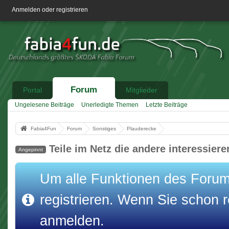
Anmelden oder registrieren
Forum
Portal
Mitglieder
Ungelesene Beiträge
Unerledigte Themen
Letzte Beiträge
Fabia4Fun
Forum
Sonstiges
Plauderecke
Teile im Netz die andere interessier
Angepinnt
Um alle Funktionen des Forums
registrieren. Wenn Sie schon re
anmelden.