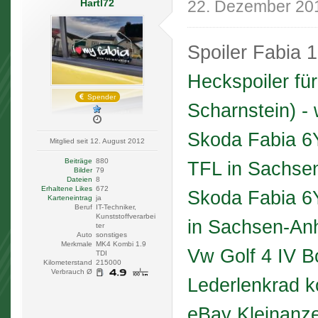
Hartl72
22. Dezember 20
Spoiler Fabia 
Heckspoiler für
Spender
Scharnstein) - 
Skoda Fabia 6
Mitglied seit 12. August 2012
Beiträge
880
TFL in Sachsen
Bilder
79
Dateien
8
Erhaltene Likes
672
Skoda Fabia 6
Karteneintrag
ja
Beruf
IT-Techniker,
Kunststoffverarbei
in Sachsen-Anh
ter
Auto
sonstiges
Merkmale
MK4 Kombi 1.9
Vw Golf 4 IV B
TDI
Kilometerstand
215000
Verbrauch Ø
Lederlenkrad k
eBay Kleinanz