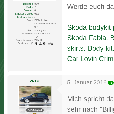
Beiträge
880
Werde euch da
Bilder
79
Dateien
8
Erhaltene Likes
672
Karteneintrag
ja
Beruf
IT-Techniker,
Kunststoffverarbei
Skoda bodykit 
ter
Auto
sonstiges
Merkmale
MK4 Kombi 1.9
Skoda Fabia, B
TDI
Kilometerstand
215000
Verbrauch Ø
skirts, Body k
Car Lovin Crim
VR170
5. Januar 2016
+1
Mich spricht da
sehr nach "Bil
F4F-Mitglied