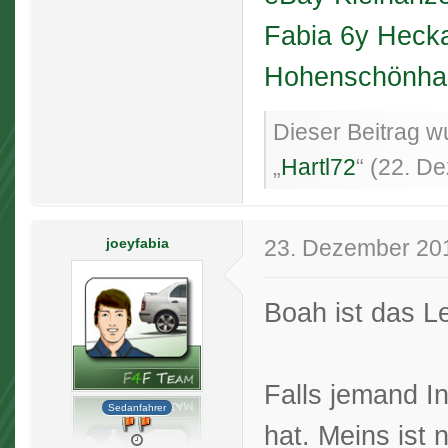
Fabia 6y Heckan
Hohenschönhau
Dieser Beitrag wu
„
Hartl72
“ (
22. D
joeyfabia
23. Dezember 20
Boah ist das L
Falls jemand I
Sedanfahrer
hat. Meins ist