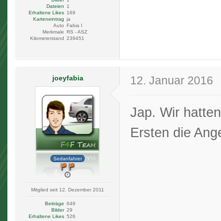
Dateien
1
Erhaltene Likes
169
Karteneintrag
ja
Auto
Fabia I
Merkmale
RS - ASZ
Kilometerstand
239451
joeyfabia
12. Januar 2016
Jap. Wir hatten
Ersten die Ange
Sedanfahrer
Mitglied seit 12. Dezember 2011
Beiträge
649
Bilder
29
Erhaltene Likes
526