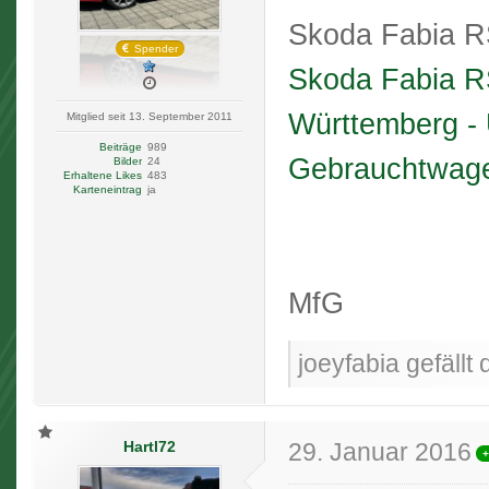
Skoda Fabia RS
Spender
Skoda Fabia RS
Württemberg - 
Mitglied seit 13. September 2011
Beiträge
989
Gebrauchtwage
Bilder
24
Erhaltene Likes
483
Karteneintrag
ja
MfG
joeyfabia gefällt 
Hartl72
29. Januar 2016
+