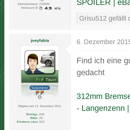
SPOILER | eB
TDI
Kilometerstand
215000
Verbrauch Ø
Grisu512 gefällt 
joeyfabia
6. Dezember 201
Find ich eine g
gedacht
Sedanfahrer
312mm Bremse 
- Langenzenn |
Mitglied seit 12. Dezember 2011
Beiträge
649
Bilder
29
Erhaltene Likes
526