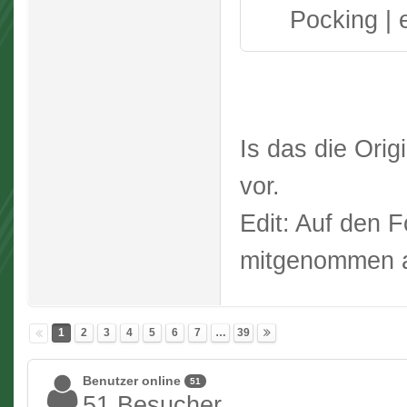
Pocking |
Is das die Orig
vor.
Edit: Auf den 
mitgenommen a
1
2
3
4
5
6
7
…
39
Benutzer online
51
51 Besucher