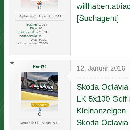
willhaben.at/
[Suchagent]
Mitglied seit 1. September 2013
Beiträge
1.013
Bilder
96
Erhaltene Likes
1.073
Karteneintrag
ja
Auto
Fabia I
Kilometerstand
70000
Hartl72
12. Januar 2016
Skoda Octavia 
LK 5x100 Golf 
Spender
Kleinanzeigen
Skoda Octavia 
Mitglied seit 12. August 2012