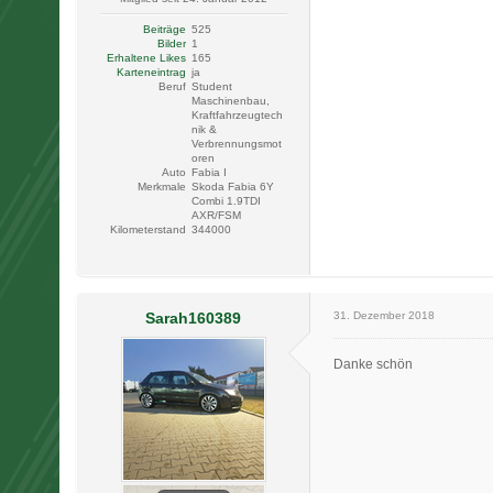
Beiträge
525
Bilder
1
Erhaltene Likes
165
Karteneintrag
ja
Beruf
Student
Maschinenbau,
Kraftfahrzeugtech
nik &
Verbrennungsmot
oren
Auto
Fabia I
Merkmale
Skoda Fabia 6Y
Combi 1.9TDI
AXR/FSM
Kilometerstand
344000
Sarah160389
31. Dezember 2018
Danke schön