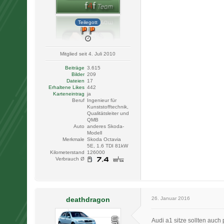
Teilegott
Mitglied seit 4. Juli 2010
Beiträge
3.615
Bilder
209
Dateien
17
Erhaltene Likes
442
Karteneintrag
ja
Beruf
Ingenieur für
Kunststofftechnik,
Qualitätsleiter und
QMB
Auto
anderes Skoda-
Modell
Merkmale
Skoda Octavia
5E, 1.6 TDI 81kW
Kilometerstand
126000
Verbrauch Ø
deathdragon
26. Januar 2016
Audi a1 sitze sollten auch