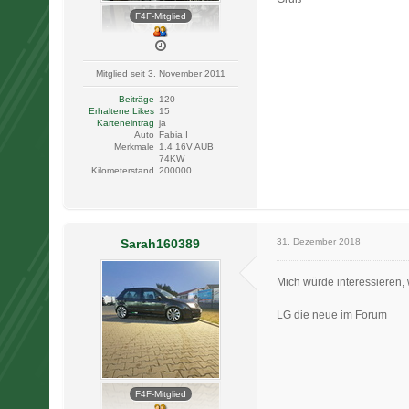
F4F-Mitglied
Mitglied seit 3. November 2011
Beiträge
120
Erhaltene Likes
15
Karteneintrag
ja
Auto
Fabia I
Merkmale
1.4 16V AUB
74KW
Kilometerstand
200000
Sarah160389
31. Dezember 2018
Mich würde interessieren,
LG die neue im Forum
F4F-Mitglied