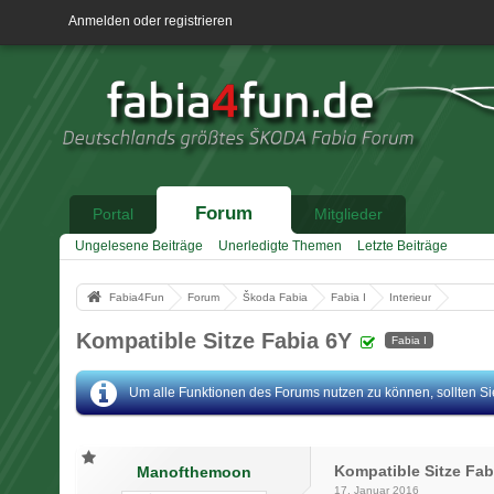
Anmelden oder registrieren
Forum
Portal
Mitglieder
Ungelesene Beiträge
Unerledigte Themen
Letzte Beiträge
Fabia4Fun
Forum
Škoda Fabia
Fabia I
Interieur
Kompatible Sitze Fabia 6Y
Fabia I
Um alle Funktionen des Forums nutzen zu können, sollten Sie 
Kompatible Sitze Fab
Manofthemoon
17. Januar 2016