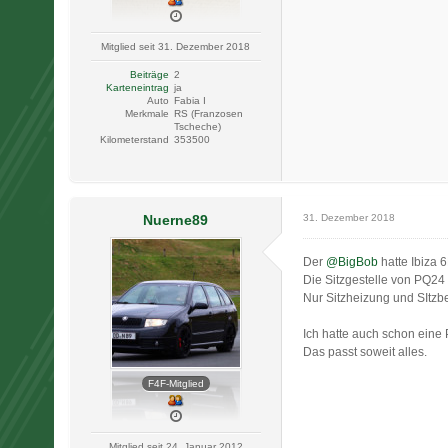
Mitglied seit 31. Dezember 2018
Beiträge
2
Karteneintrag
ja
Auto
Fabia I
Merkmale
RS (Franzosen
Tscheche)
Kilometerstand
353500
Nuerne89
31. Dezember 2018
Der
@BigBob
hatte Ibiza 
Die Sitzgestelle von PQ24 
Nur Sitzheizung und SItz
Ich hatte auch schon eine 
Das passt soweit alles.
F4F-Mitglied
Mitglied seit 24. Januar 2012