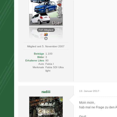
F4F-Mitglied
Mitglied seit 5. November 2007
Beiträge
1.100
Bilder
3
Erhaltene Likes
90
Auto
Fabia I
Merkmale
Fabia SDI Ultra
light
radiii
13. Januar 2017
Moin moin,
hab mal ne Frage zu den A
Gruß