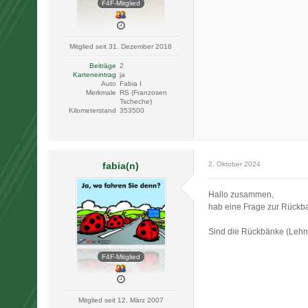
F4F-Mitglied
Mitglied seit 31. Dezember 2018
Beiträge
2
Karteneintrag
ja
Auto
Fabia I
Merkmale
RS (Franzosen
Tscheche)
Kilometerstand
353500
fabia(n)
2. Oktober 2024
Hallo zusammen,
hab eine Frage zur Rückb
Sind die Rückbänke (Lehn
F4F-Mitglied
Mitglied seit 12. März 2007