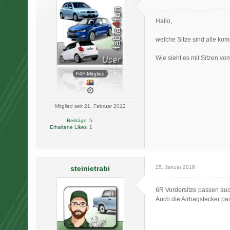
Hallo,
welche Sitze sind alle ko
Wie sieht es mit Sitzen v
F4F-Mitglied
Mitglied seit 21. Februar 2012
Beiträge
5
Erhaltene Likes
1
steinietrabi
25. Januar 2016
6R Vordersitze passen auc
Auch die Airbagstecker pas