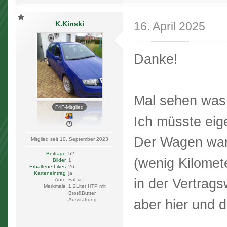
K.Kinski
16. April 2025
Danke!
Mal sehen was
F4F-Mitglied
Ich müsste eig
Der Wagen war
Mitglied seit 10. September 2023
Beiträge
52
(wenig Kilomet
Bilder
1
Erhaltene Likes
26
Karteneintrag
ja
in der Vertrags
Auto
Fabia I
Merkmale
1,2Liter HTP mit
Brot&Butter
Ausstattung
aber hier und d