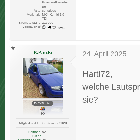
Kunststoffverarbei
ter
Auto
sonstiges
Merkmale
MK4 Kombi 1.9
TDI
Kilometerstand
215000
Verbrauch Ø
K.Kinski
24. April 2025
Hartl72,
welche Lautspr
sie?
F4F-Mitglied
Mitglied seit 10. September 2023
Beiträge
52
Bilder
1
Erhaltene Likes
26