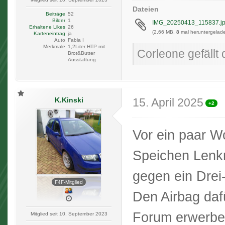
Dateien
Beiträge
52
Bilder
1
IMG_20250413_115837.j
Erhaltene Likes
26
(2,66 MB,
8
mal heruntergelade
Karteneintrag
ja
Auto
Fabia I
Merkmale
1,2Liter HTP mit
Corleone gefällt 
Brot&Butter
Ausstattung
K.Kinski
15. April 2025
+2
Vor ein paar W
Speichen Lenk
gegen ein Drei
F4F-Mitglied
Den Airbag da
Forum erwerbe
Mitglied seit 10. September 2023