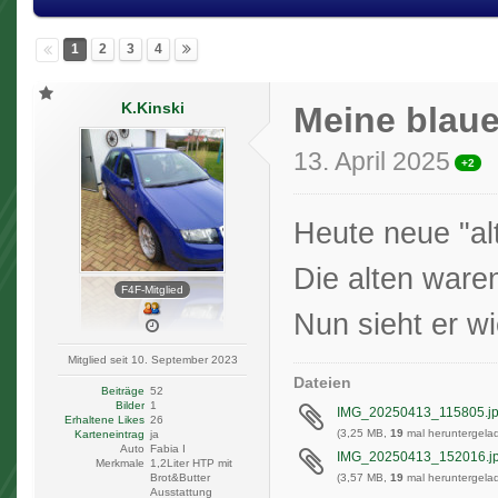
1
2
3
4
K.Kinski
Meine blaue
13. April 2025
+2
Heute neue "al
Die alten waren
F4F-Mitglied
Nun sieht er w
Mitglied seit 10. September 2023
Dateien
Beiträge
52
Bilder
1
IMG_20250413_115805.j
Erhaltene Likes
26
(3,25 MB,
19
mal heruntergelad
Karteneintrag
ja
Auto
Fabia I
IMG_20250413_152016.j
Merkmale
1,2Liter HTP mit
(3,57 MB,
19
mal heruntergelad
Brot&Butter
Ausstattung