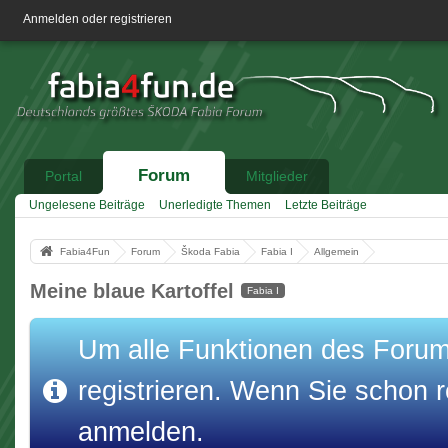
Anmelden oder registrieren
Forum
Portal
Mitglieder
Ungelesene Beiträge
Unerledigte Themen
Letzte Beiträge
Fabia4Fun
Forum
Škoda Fabia
Fabia I
Allgemein
Meine blaue Kartoffel
Fabia I
Um alle Funktionen des Forums
registrieren. Wenn Sie schon re
anmelden.