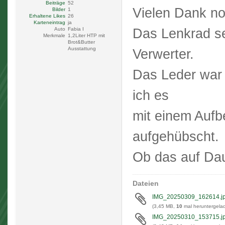
Beiträge
52
Vielen Dank n
Bilder
1
Erhaltene Likes
26
Karteneintrag
ja
Das Lenkrad se
Auto
Fabia I
Merkmale
1,2Liter HTP mit
Brot&Butter
Ausstattung
Verwerter.
Das Leder war 
ich es
mit einem Aufb
aufgehübscht.
Ob das auf Daue
Dateien
IMG_20250309_162614.j
(3,45 MB,
10
mal heruntergelad
IMG_20250310_153715.j