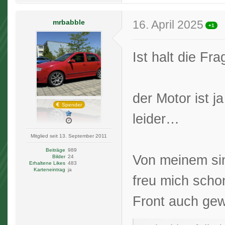
mrbabble
16. April 2025
+1
Ist halt die Fr
der Motor ist j
Spender
leider…
Mitglied seit 13. September 2011
Beiträge
989
Von meinem sind
Bilder
24
Erhaltene Likes
483
Karteneintrag
ja
freu mich scho
Front auch gew