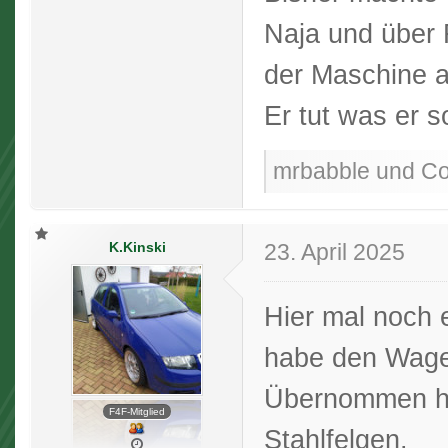
Naja und über 
der Maschine a
Er tut was er s
mrbabble und Cor
K.Kinski
23. April 2025
Hier mal noch 
habe den Wagen
Übernommen ha
F4F-Mitglied
Stahlfelgen.