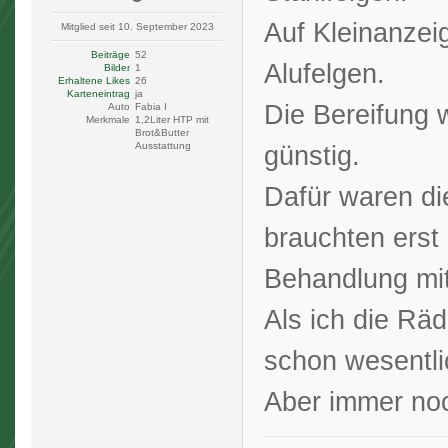
Auf Kleinanzei
Mitglied seit 10. September 2023
Beiträge
52
Alufelgen.
Bilder
1
Erhaltene Likes
26
Karteneintrag
ja
Die Bereifung 
Auto
Fabia I
Merkmale
1,2Liter HTP mit
Brot&Butter
Ausstattung
günstig.
Dafür waren di
brauchten erst 
Behandlung mit
Als ich die Räd
schon wesentli
Aber immer noch