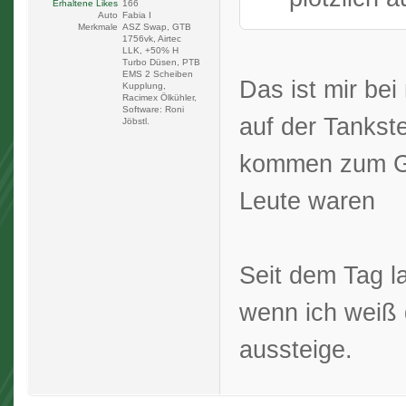
Erhaltene Likes
166
Auto
Fabia I
Merkmale
ASZ Swap, GTB
1756vk, Airtec
LLK, +50% H
Turbo Düsen, PTB
EMS 2 Scheiben
Das ist mir be
Kupplung,
Racimex Ölkühler,
Software: Roni
auf der Tankst
Jöbstl.
kommen zum Gl
Leute waren
Seit dem Tag l
wenn ich weiß 
aussteige.