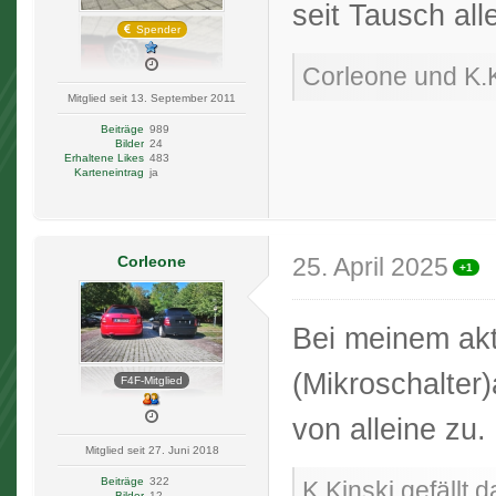
seit Tausch all
Spender
Corleone und K.Ki
Mitglied seit 13. September 2011
Beiträge
989
Bilder
24
Erhaltene Likes
483
Karteneintrag
ja
Corleone
25. April 2025
+1
Bei meinem akt
(Mikroschalter
F4F-Mitglied
von alleine zu.
Mitglied seit 27. Juni 2018
Beiträge
322
K.Kinski gefällt d
Bilder
12