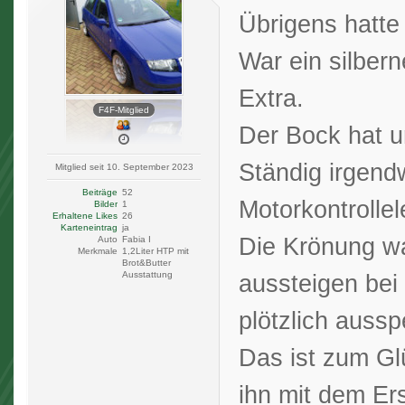
Übrigens hatte
War ein silber
Extra.
F4F-Mitglied
Der Bock hat u
Ständig irgend
Mitglied seit 10. September 2023
Beiträge
52
Motorkontrolle
Bilder
1
Erhaltene Likes
26
Karteneintrag
ja
Die Krönung w
Auto
Fabia I
Merkmale
1,2Liter HTP mit
Brot&Butter
Ausstattung
aussteigen bei
plötzlich aussp
Das ist zum Gl
ihn mit dem Er