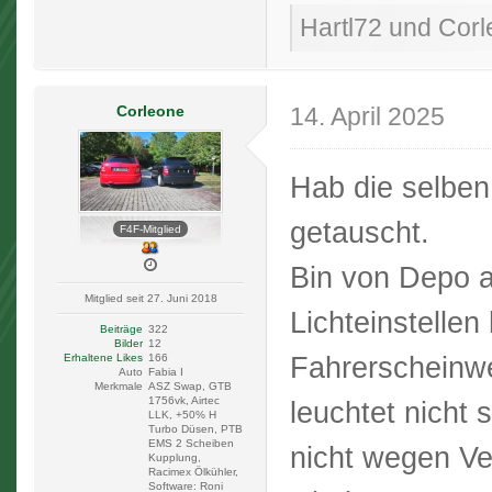
Hartl72 und Corle
Corleone
14. April 2025
Hab die selben
getauscht.
F4F-Mitglied
Bin von Depo 
Mitglied seit 27. Juni 2018
Lichteinstelle
Beiträge
322
Bilder
12
Fahrerscheinwe
Erhaltene Likes
166
Auto
Fabia I
Merkmale
ASZ Swap, GTB
1756vk, Airtec
leuchtet nicht 
LLK, +50% H
Turbo Düsen, PTB
EMS 2 Scheiben
nicht wegen Ve
Kupplung,
Racimex Ölkühler,
Software: Roni