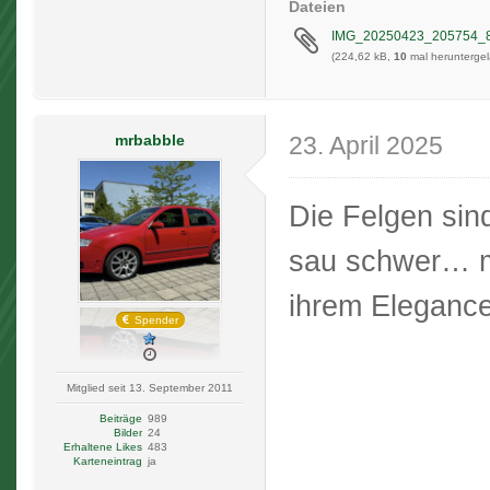
Dateien
IMG_20250423_205754_8
(224,62 kB,
10
mal heruntergel
mrbabble
23. April 2025
Die Felgen sind
sau schwer… m
ihrem Elegan
Spender
Mitglied seit 13. September 2011
Beiträge
989
Bilder
24
Erhaltene Likes
483
Karteneintrag
ja