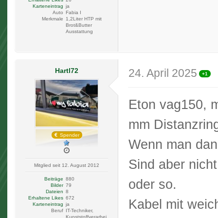
Karteneintrag
ja
Auto
Fabia I
Merkmale
1,2Liter HTP mit
Brot&Butter
Ausstattung
Hartl72
24. April 2025
+1
Eton vag150, m
mm Distanzring
Spender
Wenn man dann
Sind aber nicht
Mitglied seit 12. August 2012
Beiträge
880
oder so.
Bilder
79
Dateien
8
Erhaltene Likes
672
Kabel mit weich
Karteneintrag
ja
Beruf
IT-Techniker,
Kunststoffverarbei