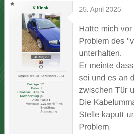
K.Kinski
25. April 2025
Hatte mich vo
Problem des "v
unterhalten.
F4F-Mitglied
Er meinte dass
sei und es an 
Mitglied seit 10. September 2023
Beiträge
52
zwischen Tür u
Bilder
1
Erhaltene Likes
26
Karteneintrag
ja
Die Kabelumman
Auto
Fabia I
Merkmale
1,2Liter HTP mit
Brot&Butter
Ausstattung
Stelle kaputt 
Problem.