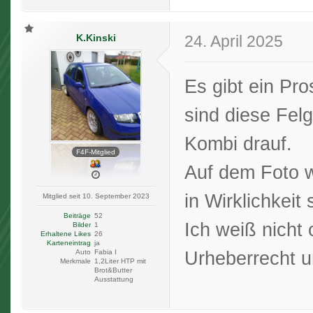
K.Kinski
24. April 2025
Es gibt ein Pr
sind diese Fel
Kombi drauf.
F4F-Mitglied
Auf dem Foto wi
in Wirklichkeit 
Mitglied seit 10. September 2023
Beiträge
52
Ich weiß nicht 
Bilder
1
Erhaltene Likes
26
Karteneintrag
ja
Urheberrecht 
Auto
Fabia I
Merkmale
1,2Liter HTP mit
Brot&Butter
Ausstattung