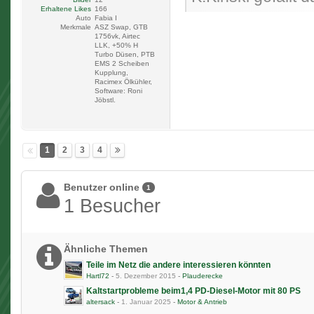
Erhaltene Likes
166
Auto
Fabia I
Merkmale
ASZ Swap, GTB
1756vk, Airtec
LLK, +50% H
Turbo Düsen, PTB
EMS 2 Scheiben
Kupplung,
Racimex Ölkühler,
Software: Roni
Jöbstl.
1
2
3
4
Benutzer online
1
1 Besucher
Ähnliche Themen
Teile im Netz die andere interessieren könnten
Hartl72
-
5. Dezember 2015
-
Plauderecke
Kaltstartprobleme beim1,4 PD-Diesel-Motor mit 80 PS
altersack
-
1. Januar 2025
-
Motor & Antrieb