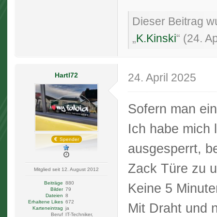
Dieser Beitrag wu
„
K.Kinski
“ (
24. Ap
Hartl72
24. April 2025
Sofern man ein
Ich habe mich 
Spender
ausgesperrt, b
Zack Türe zu u
Mitglied seit 12. August 2012
Beiträge
880
Keine 5 Minute
Bilder
79
Dateien
8
Erhaltene Likes
672
Mit Draht und n
Karteneintrag
ja
Beruf
IT-Techniker,