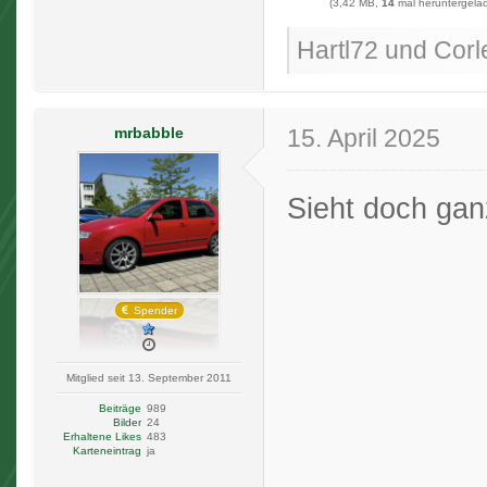
(3,42 MB,
14
mal heruntergelad
Hartl72 und Corle
mrbabble
15. April 2025
Sieht doch gan
Spender
Mitglied seit 13. September 2011
Beiträge
989
Bilder
24
Erhaltene Likes
483
Karteneintrag
ja