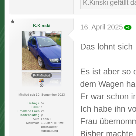
K.Kinski gefällt d
K.Kinski
16. April 2025
+2
Das lohnt sic
Es ist aber so
F4F-Mitglied
dem Wagen ha
Er war schon i
Mitglied seit 10. September 2023
Beiträge
52
Ich habe ihn v
Bilder
1
Erhaltene Likes
26
Karteneintrag
ja
Frau übernom
Auto
Fabia I
Merkmale
1,2Liter HTP mit
Brot&Butter
Ausstattung
Bisher machte 