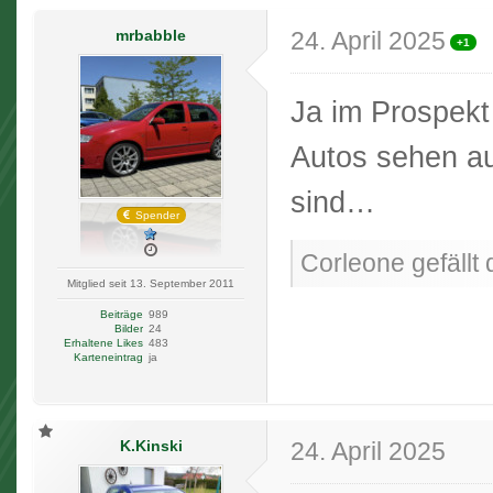
mrbabble
24. April 2025
+1
Ja im Prospekt
Autos sehen au
sind…
Spender
Corleone gefällt 
Mitglied seit 13. September 2011
Beiträge
989
Bilder
24
Erhaltene Likes
483
Karteneintrag
ja
K.Kinski
24. April 2025