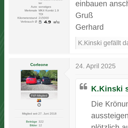
einbauen anschl
ter
Auto
sonstiges
Merkmale
MK4 Kombi 1.9
Gruß
TDI
Kilometerstand
215000
Verbrauch Ø
Gerhard
K.Kinski gefällt d
Corleone
24. April 2025
K.Kinski 
F4F-Mitglied
Die Krönu
aussteigen
Mitglied seit 27. Juni 2018
Beiträge
322
plötzlich a
Bilder
12