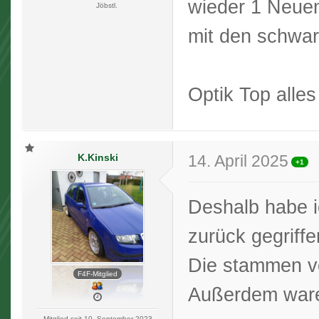
wieder 1 Neuen
Jöbstl.
mit den schwa
Optik Top alles
K.Kinski
14. April 2025
+1
Deshalb habe i
zurück gegriffe
Die stammen vo
F4F-Mitglied
Außerdem waren
Mitglied seit 10. September 2023