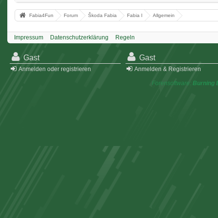
Fabia4Fun
Forum
Škoda Fabia
Fabia I
Allgemein
Impressum
Datenschutzerklärung
Regeln
Gast
Gast
Anmelden oder registrieren
Anmelden & Registrieren
Forensoftware:
Burning