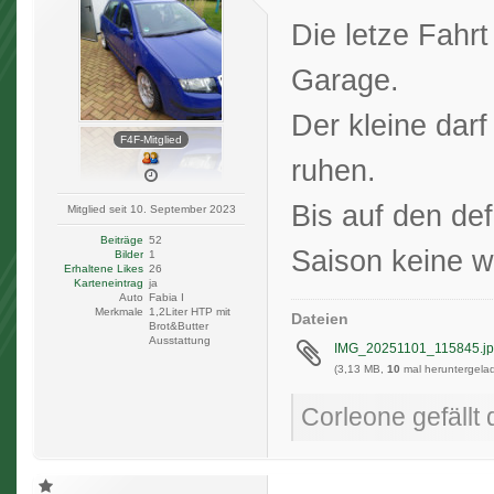
Die letze Fahrt
Garage.
Der kleine darf
F4F-Mitglied
ruhen.
Bis auf den de
Mitglied seit 10. September 2023
Beiträge
52
Saison keine w
Bilder
1
Erhaltene Likes
26
Karteneintrag
ja
Auto
Fabia I
Merkmale
1,2Liter HTP mit
Dateien
Brot&Butter
Ausstattung
IMG_20251101_115845.j
(3,13 MB,
10
mal heruntergelad
Corleone gefällt 