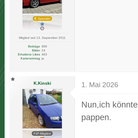
Spender
Mitglied seit 13. September 2011
Beiträge
989
Bilder
24
Erhaltene Likes
483
Karteneintrag
ja
K.Kinski
1. Mai 2026
Nun,ich könnte
pappen.
F4F-Mitglied