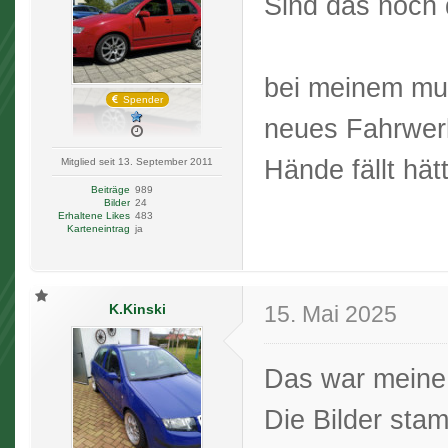
Sind das noch 
bei meinem mus
Spender
neues Fahrwerk
Hände fällt
hät
Mitglied seit 13. September 2011
Beiträge
989
Bilder
24
Erhaltene Likes
483
Karteneintrag
ja
K.Kinski
15. Mai 2025
Das war meine
Die Bilder sta