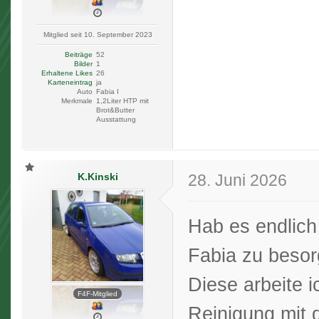
Mitglied seit 10. September 2023
Beiträge
52
Bilder
1
Erhaltene Likes
26
Karteneintrag
ja
Auto
Fabia I
Merkmale
1,2Liter HTP mit
Brot&Butter
Ausstattung
K.Kinski
28. Juni 2026
Hab es endlich 
Fabia zu besor
Diese arbeite i
F4F-Mitglied
Reinigung mit 