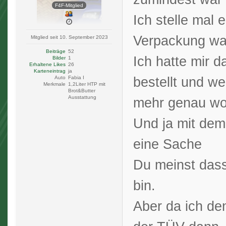
F4F-Mitglied
Ich stelle mal 
Verpackung wa
Mitglied seit 10. September 2023
Beiträge
52
Ich hatte mir d
Bilder
1
Erhaltene Likes
26
Karteneintrag
ja
bestellt und we
Auto
Fabia I
Merkmale
1,2Liter HTP mit
Brot&Butter
Ausstattung
mehr genau wo
Und ja mit dem 
eine Sache
Du meinst dass
bin.
Aber da ich de