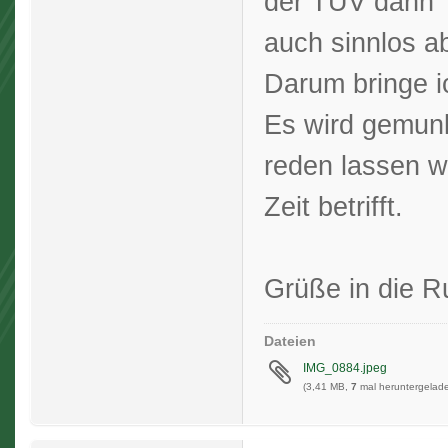
der TÜV dann
auch sinnlos a
Darum bringe ic
Es wird gemunke
reden lassen 
Zeit betrifft.
Grüße in die 
Dateien
IMG_0884.jpeg
(3,41 MB,
7
mal heruntergelade