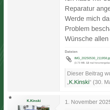
Reparatur ang
Werde mich da
Problem beschä
Wünsche allen
Dateien
IMG_20250530_211958.j
(3,73 MB,
12
mal heruntergelad
Dieser Beitrag wu
„
K.Kinski
“ (
30. M
K.Kinski
1. November 202