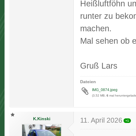
Heißluftföhn u
runter zu bek
machen.
Mal sehen ob e
Gruß Lars
Dateien
IMG_0874.jpeg
(3,52 MB,
6
mal heruntergelade
K.Kinski
11. April 2026
+1