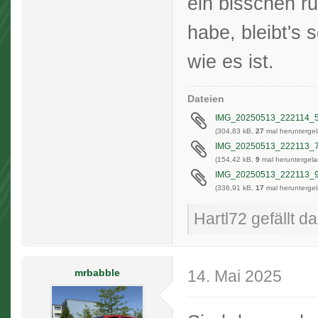
ein bisschen ru
habe, bleibt's 
wie es ist.
Dateien
IMG_20250513_222114_5
(304,83 kB,
27
mal heruntergel
IMG_20250513_222113_7
(154,42 kB,
9
mal heruntergela
IMG_20250513_222113_9
(336,91 kB,
17
mal heruntergel
Hartl72 gefällt da
mrbabble
14. Mai 2025