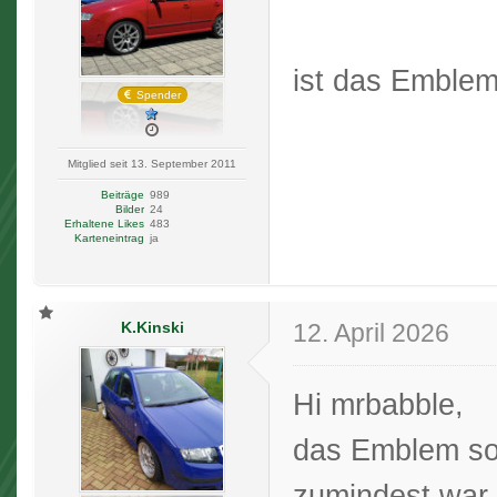
ist das Emblem
Spender
Mitglied seit 13. September 2011
Beiträge
989
Bilder
24
Erhaltene Likes
483
Karteneintrag
ja
K.Kinski
12. April 2026
Hi mrbabble,
das Emblem soll
zumindest war e