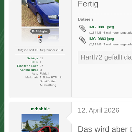
Fertig
Dateien
IMG_0881.jpeg
F4F-Mitglied
(1,84 MB,
9
mal heruntergelade
IMG_0883.jpeg
(2,12 MB,
9
mal heruntergelade
Mitglied seit 10. September 2023
Hartl72 gefällt da
Beiträge
52
Bilder
1
Erhaltene Likes
26
Karteneintrag
ja
Auto
Fabia I
Merkmale
1,2Liter HTP mit
Brot&Butter
Ausstattung
mrbabble
12. April 2026
Das wird aber 