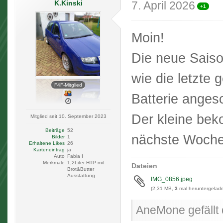
K.Kinski
7. April 2026
+1
Moin!
Die neue Saiso
wie die letzte 
F4F-Mitglied
Batterie anges
Der kleine bek
Mitglied seit 10. September 2023
Beiträge
52
nächste Woche
Bilder
1
Erhaltene Likes
26
Karteneintrag
ja
Auto
Fabia I
Merkmale
1,2Liter HTP mit
Dateien
Brot&Butter
Ausstattung
IMG_0856.jpeg
(2,31 MB,
3
mal heruntergelade
AneMone gefällt 