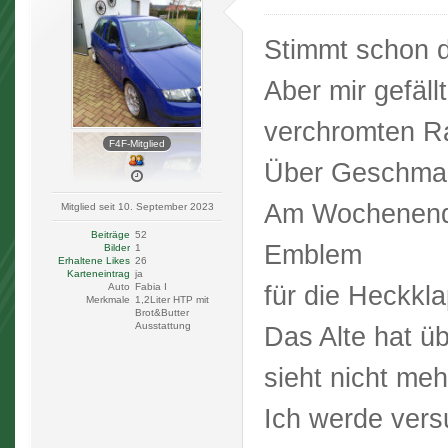
Stimmt schon d
Aber mir gefäll
verchromten Ra
F4F-Mitglied
Über Geschmack
Am Wochenende 
Mitglied seit 10. September 2023
Beiträge
52
Emblem
Bilder
1
Erhaltene Likes
26
Karteneintrag
ja
für die Heckkl
Auto
Fabia I
Merkmale
1,2Liter HTP mit
Brot&Butter
Ausstattung
Das Alte hat üb
sieht nicht me
Ich werde vers