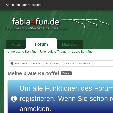
Anmelden oder registrieren
Forum
Portal
Mitglieder
Ungelesene Beiträge
Unerledigte Themen
Letzte Beiträge
Fabia4Fun
Forum
Škoda Fabia
Fabia I
Allgemein
Meine blaue Kartoffel
Fabia I
Um alle Funktionen des Forums
registrieren. Wenn Sie schon re
anmelden.