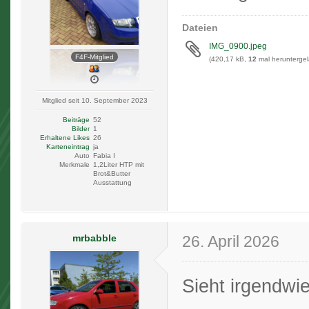
Dateien
IMG_0900.jpeg
F4F-Mitglied
(420,17 kB,
12
mal heruntergel
Mitglied seit 10. September 2023
Beiträge
52
Bilder
1
Erhaltene Likes
26
Karteneintrag
ja
Auto
Fabia I
Merkmale
1,2Liter HTP mit
Brot&Butter
Ausstattung
mrbabble
26. April 2026
Sieht irgendwi