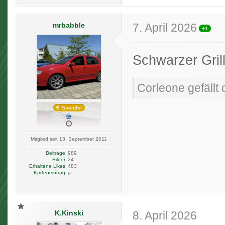
mrbabble
7. April 2026
+1
Schwarzer Gril
Corleone gefällt 
Spender
Mitglied seit 13. September 2011
Beiträge
989
Bilder
24
Erhaltene Likes
483
Karteneintrag
ja
K.Kinski
8. April 2026