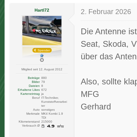
Hartl72
2. Februar 2026
Die Antenne is
Seat, Skoda, V
Spender
über das Anten
Mitglied seit 12. August 2012
Beiträge
880
Also, sollte kl
Bilder
79
Dateien
8
Erhaltene Likes
672
MFG
Karteneintrag
ja
Beruf
IT-Techniker,
Kunststoffverarbei
Gerhard
ter
Auto
sonstiges
Merkmale
MK4 Kombi 1.9
TDI
Kilometerstand
215000
Verbrauch Ø