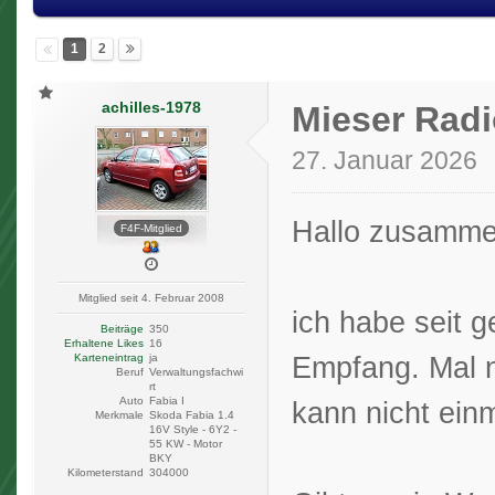
1
2
achilles-1978
Mieser Rad
27. Januar 2026
Hallo zusamme
F4F-Mitglied
Mitglied seit 4. Februar 2008
ich habe seit 
Beiträge
350
Erhaltene Likes
16
Empfang. Mal n
Karteneintrag
ja
Beruf
Verwaltungsfachwi
rt
Auto
Fabia I
kann nicht ein
Merkmale
Skoda Fabia 1.4
16V Style - 6Y2 -
55 KW - Motor
BKY
Kilometerstand
304000