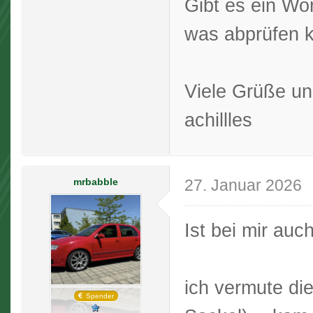
Gibt es ein Wo
was abprüfen 
Viele Grüße u
achillles
mrbabble
27. Januar 2026
Ist bei mir auc
ich vermute di
Spender