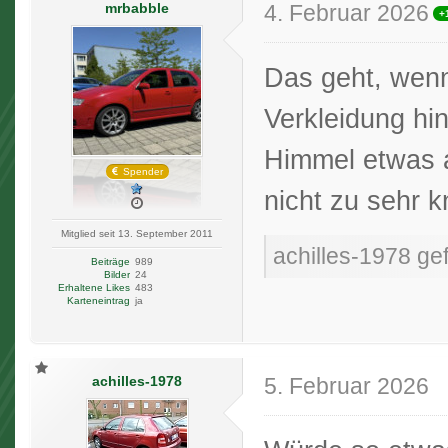
mrbabble
4. Februar 2026
+
Das geht, wen
Verkleidung h
Himmel etwas 
Spender
nicht zu sehr 
Mitglied seit 13. September 2011
achilles-1978 gef
Beiträge
989
Bilder
24
Erhaltene Likes
483
Karteneintrag
ja
achilles-1978
5. Februar 2026