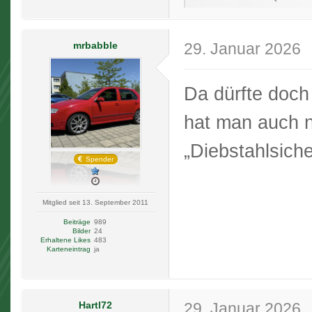
mrbabble
29. Januar 2026
Da dürfte doc
hat man auch n
„Diebstahlsic
Spender
Mitglied seit 13. September 2011
Beiträge
989
Bilder
24
Erhaltene Likes
483
Karteneintrag
ja
Hartl72
29. Januar 2026