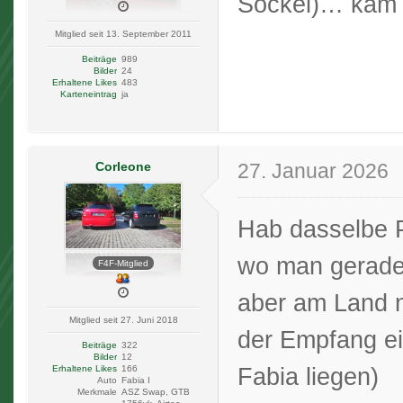
Sockel)… kam 
Mitglied seit 13. September 2011
Beiträge
989
Bilder
24
Erhaltene Likes
483
Karteneintrag
ja
Corleone
27. Januar 2026
Hab dasselbe P
wo man gerade 
F4F-Mitglied
aber am Land n
Mitglied seit 27. Juni 2018
der Empfang e
Beiträge
322
Bilder
12
Fabia liegen)
Erhaltene Likes
166
Auto
Fabia I
Merkmale
ASZ Swap, GTB