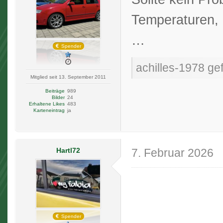
Temperaturen, d
…
Spender
achilles-1978 gef
Mitglied seit 13. September 2011
Beiträge
989
Bilder
24
Erhaltene Likes
483
Karteneintrag
ja
Hartl72
7. Februar 2026
Spender