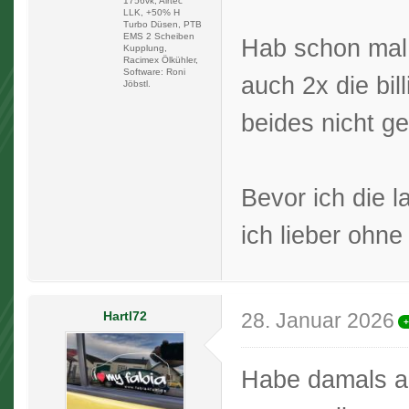
1756vk, Airtec
LLK, +50% H
Turbo Düsen, PTB
EMS 2 Scheiben
Hab schon mal 
Kupplung,
Racimex Ölkühler,
Software: Roni
auch 2x die bi
Jöbstl.
beides nicht ge
Bevor ich die 
ich lieber ohn
Hartl72
28. Januar 2026
+
Habe damals a