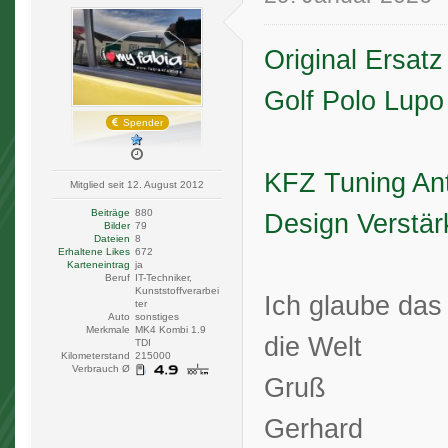
Original Ersa
Golf Polo Lupo
Spender
KFZ Tuning An
Mitglied seit 12. August 2012
Beiträge
880
Design Verstär
Bilder
79
Dateien
8
Erhaltene Likes
672
Karteneintrag
ja
Beruf
IT-Techniker,
Kunststoffverarbei
Ich glaube das
ter
Auto
sonstiges
Merkmale
MK4 Kombi 1.9
die Welt
TDI
Kilometerstand
215000
Verbrauch Ø
Gruß
Gerhard