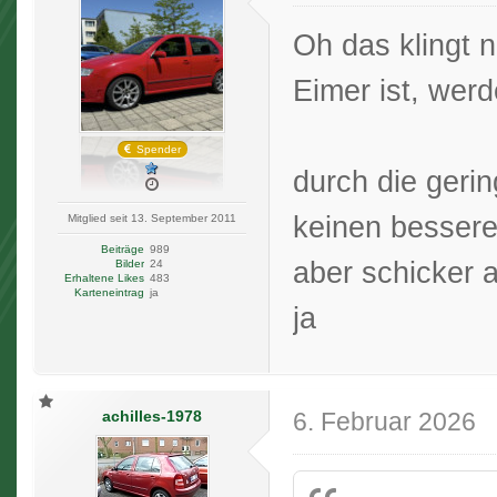
Oh das klingt 
Eimer ist, werd
Spender
durch die gerin
keinen bessere
Mitglied seit 13. September 2011
Beiträge
989
aber schicker a
Bilder
24
Erhaltene Likes
483
Karteneintrag
ja
ja
achilles-1978
6. Februar 2026