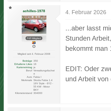
achilles-1978
4. Februar 2026
...aber lasst m
Stunden Arbeit
F4F-Mitglied
bekommt man 1:
Mitglied seit 4. Februar 2008
Beiträge
350
Erhaltene Likes
16
EDIT: Oder zwe
Karteneintrag
ja
Beruf
Verwaltungsfachwi
rt
und Arbeit von
Auto
Fabia I
Merkmale
Skoda Fabia 1.4
16V Style - 6Y2 -
55 KW - Motor
BKY
Kilometerstand
304000