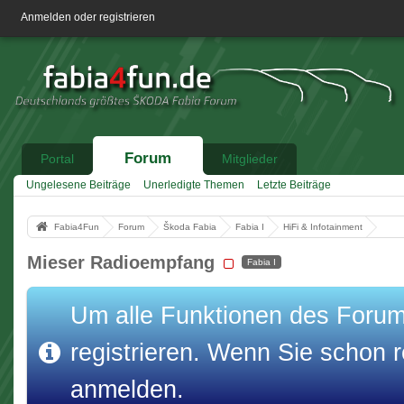
Anmelden oder registrieren
Forum
Portal
Mitglieder
Ungelesene Beiträge
Unerledigte Themen
Letzte Beiträge
Fabia4Fun
Forum
Škoda Fabia
Fabia I
HiFi & Infotainment
Mieser Radioempfang
Fabia I
Um alle Funktionen des Forums
registrieren. Wenn Sie schon re
anmelden.