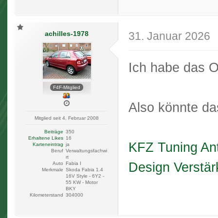
achilles-1978
31. Januar 2026
Ich habe das O
F4F-Mitglied
Also könnte das
Mitglied seit 4. Februar 2008
Beiträge
350
Erhaltene Likes
16
KFZ Tuning An
Karteneintrag
ja
Beruf
Verwaltungsfachwi
rt
Design Verstär
Auto
Fabia I
Merkmale
Skoda Fabia 1.4
16V Style - 6Y2 -
55 KW - Motor
BKY
Kilometerstand
304000