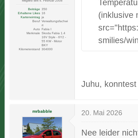
Temperatur
Mitglied seit 4. Februar 2008
Beiträge
350
(inklusive
Erhaltene Likes
16
Karteneintrag
ja
Beruf
Verwaltungsfachwi
src="https
rt
Auto
Fabia I
Merkmale
Skoda Fabia 1.4
smilies/win
16V Style - 6Y2 -
55 KW - Motor
BKY
Kilometerstand
304000
Juhu, konntest
mrbabble
20. Mai 2026
Nee leider nic