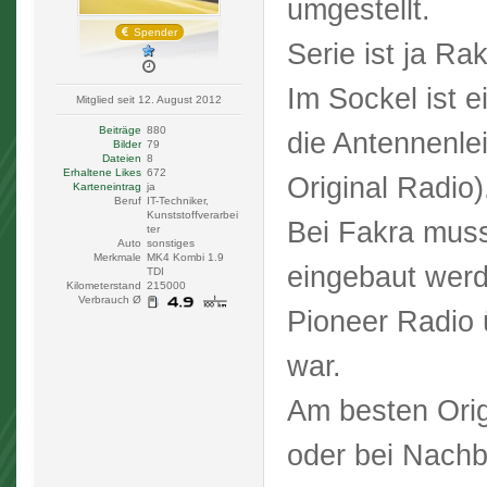
umgestellt.
Spender
Serie ist ja Ra
Im Sockel ist ei
Mitglied seit 12. August 2012
Beiträge
880
die Antennenlei
Bilder
79
Dateien
8
Erhaltene Likes
672
Original Radio)
Karteneintrag
ja
Beruf
IT-Techniker,
Kunststoffverarbei
Bei Fakra mus
ter
Auto
sonstiges
Merkmale
MK4 Kombi 1.9
eingebaut werd
TDI
Kilometerstand
215000
Verbrauch Ø
Pioneer Radio 
war.
Am besten Orig
oder bei Nach