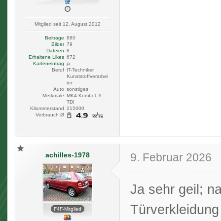
Mitglied seit 12. August 2012
Beiträge
880
Bilder
79
Dateien
8
Erhaltene Likes
672
Karteneintrag
ja
Beruf
IT-Techniker,
Kunststoffverarbei
ter
Auto
sonstiges
Merkmale
MK4 Kombi 1.9
TDI
Kilometerstand
215000
Verbrauch Ø
achilles-1978
9. Februar 2026
Ja sehr geil; n
Türverkleidung
F4F-Mitglied