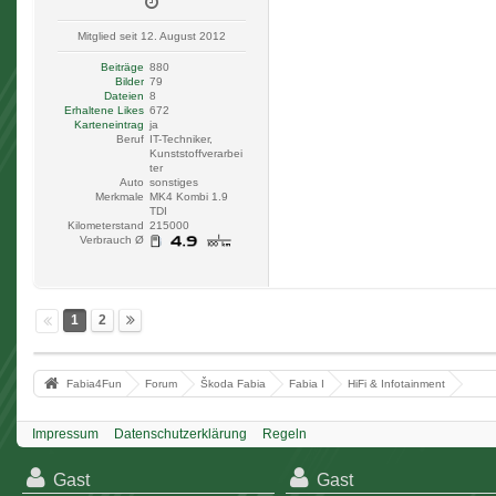
Mitglied seit 12. August 2012
Beiträge
880
Bilder
79
Dateien
8
Erhaltene Likes
672
Karteneintrag
ja
Beruf
IT-Techniker,
Kunststoffverarbei
ter
Auto
sonstiges
Merkmale
MK4 Kombi 1.9
TDI
Kilometerstand
215000
Verbrauch Ø
1
2
Fabia4Fun
Forum
Škoda Fabia
Fabia I
HiFi & Infotainment
Impressum
Datenschutzerklärung
Regeln
Gast
Gast