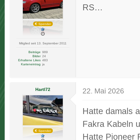
RS…
Spender
Mitglied seit 13. September 2011
Beiträge
989
Bilder
24
Erhaltene Likes
483
Karteneintrag
ja
Hartl72
22. Mai 2026
Hatte damals 
Fakra Kabeln 
Spender
Hatte Pioneer 