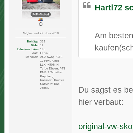
Hartl72 s
F4F-Mitglied
Am besten 
Mitglied seit 27. Juni 2018
Beiträge
322
kaufen(sc
Bilder
12
Erhaltene Likes
166
Auto
Fabia I
Merkmale
ASZ Swap, GTB
1756vk, Airtec
LLK, +50% H
Turbo Düsen, PTB
EMS 2 Scheiben
Kupplung,
Racimex Ölkühler,
Software: Roni
Du sagst es be
Jöbstl.
hier verbaut:
original-vw-sk