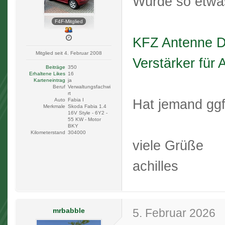
Würde so etwa
F4F-Mitglied
KFZ Antenne D
Mitglied seit 4. Februar 2008
Verstärker fü
Beiträge
350
Erhaltene Likes
16
Karteneintrag
ja
Beruf
Verwaltungsfachwi
rt
Hat jemand ggf
Auto
Fabia I
Merkmale
Skoda Fabia 1.4
16V Style - 6Y2 -
55 KW - Motor
BKY
Kilometerstand
304000
viele Grüße
achilles
mrbabble
5. Februar 2026