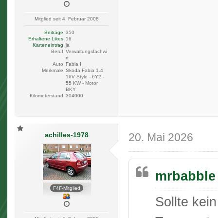
Mitglied seit 4. Februar 2008
Beiträge
350
Erhaltene Likes
16
Karteneintrag
ja
Beruf
Verwaltungsfachwi
rt
Auto
Fabia I
Merkmale
Skoda Fabia 1.4
16V Style - 6Y2 -
55 KW - Motor
BKY
Kilometerstand
304000
achilles-1978
20. Mai 2026
mrbabble 
F4F-Mitglied
Sollte kei