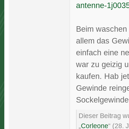
antenne-1j003
Beim waschen i
allem das Gewi
einfach eine n
war zu geizig 
kaufen. Hab je
Gewinde reinge
Sockelgewinde
Dieser Beitrag wu
„
Corleone
“ (
28. 