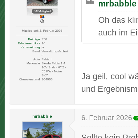
mrbabble 
F4F-Mitglied
Oh das kli
auch im Ei
Mitglied seit 4. Februar 2008
Beiträge
350
Erhaltene Likes
16
Karteneintrag
ja
Beruf
Verwaltungsfachwi
rt
Auto
Fabia I
Merkmale
Skoda Fabia 1.4
16V Style - 6Y2 -
55 KW - Motor
Ja geil, cool w
BKY
Kilometerstand
304000
und Ergebnism
mrbabble
6. Februar 2026
+
Sollte kein Pr