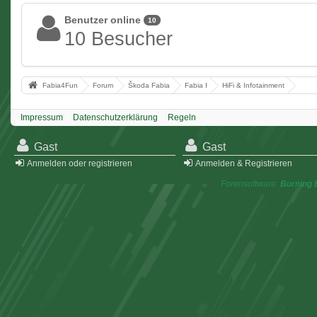
Benutzer online
10
10 Besucher
Fabia4Fun
Forum
Škoda Fabia
Fabia I
HiFi & Infotainment
Impressum
Datenschutzerklärung
Regeln
Gast
Gast
Anmelden oder registrieren
Anmelden & Registrieren
Forensoftware:
Burning