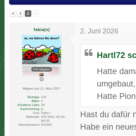
1
2
fabia(n)
2. Juni 2026
Hartl72 s
Hatte dam
F4F-Mitglied
umgebaut,
Mitglied seit 12. März 2007
Hatte Pion
Beiträge
103
Bilder
4
Erhaltene Likes
29
Karteneintrag
ja
Hast du dafür 
Auto
Fabia I
Merkmale
ATD GGU, BJ 04,
MJ 05
Habe ein neue
Kilometerstand
531000