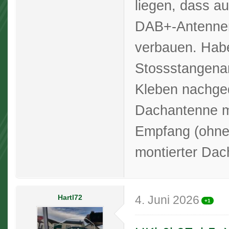
liegen, dass a
DAB+-Antennen
verbauen. Hab
Stossstangena
Kleben nachged
Dachantenne mö
Empfang (ohne D
montierter Dac
Hartl72
4. Juni 2026
+1