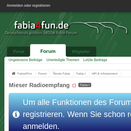
Anmelden oder registrieren
Forum
Portal
Mitglieder
Ungelesene Beiträge
Unerledigte Themen
Letzte Beiträge
Fabia4Fun
Forum
Škoda Fabia
Fabia I
HiFi & Infotainment
Mieser Radioempfang
Fabia I
Um alle Funktionen des Forums
registrieren. Wenn Sie schon re
anmelden.