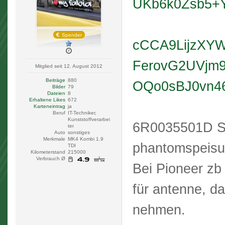
UKb6k0Zsb5+
Spender
cCCA9LijzXY
FerovG2UVj
Mitglied seit 12. August 2012
Beiträge
880
OQo0sBJ0vn46
Bilder
79
Dateien
8
Erhaltene Likes
672
Karteneintrag
ja
Beruf
IT-Techniker,
Kunststoffverarbei
6R0035501D Sch
ter
Auto
sonstiges
Merkmale
MK4 Kombi 1.9
phantomspeis
TDI
Kilometerstand
215000
Verbrauch Ø
Bei Pioneer zb
für antenne, d
nehmen.