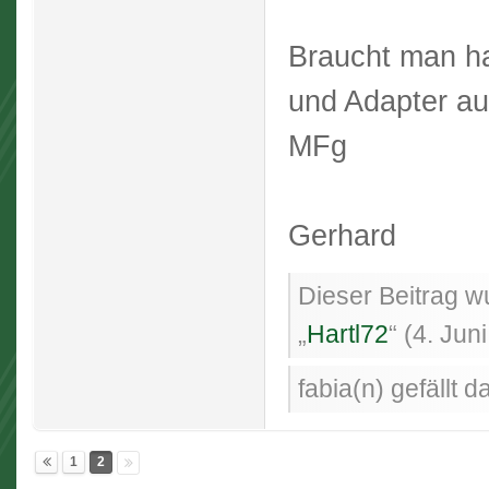
Braucht man ha
und Adapter au
MFg
Gerhard
Dieser Beitrag wu
„
Hartl72
“ (
4. Jun
fabia(n) gefällt d
1
2